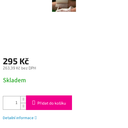
295 Kč
263,39 Kč bez DPH
Měrná
Skladem
cena:
Přidat do košíku
Detailní informace