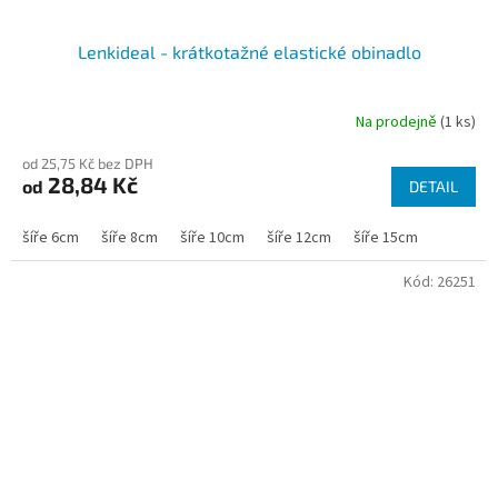
Lenkideal - krátkotažné elastické obinadlo
Na prodejně
(1 ks)
od 25,75 Kč bez DPH
28,84 Kč
od
DETAIL
šíře 6cm
šíře 8cm
šíře 10cm
šíře 12cm
šíře 15cm
Kód:
26251