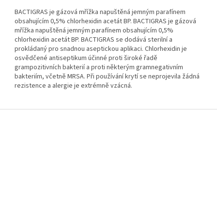
BACTIGRAS je gázová mřížka napuštěná jemným parafínem
obsahujícím 0,5% chlorhexidin acetát BP. BACTIGRAS je gázová
mřížka napuštěná jemným parafínem obsahujícím 0,5%
chlorhexidin acetát BP. BACTIGRAS se dodává sterilní a
prokládaný pro snadnou aseptickou aplikaci. Chlorhexidin je
osvědčené antiseptikum účinné proti široké řadě
grampozitivních bakterií a proti některým gramnegativním
bakteriím, včetně MRSA. Při používání krytí se neprojevila žádná
rezistence a alergie je extrémně vzácná.
Z
á
p
a
t
í