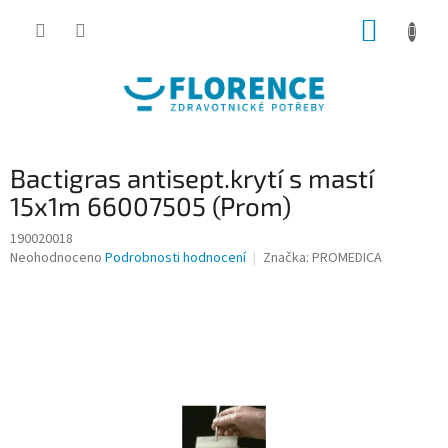
Přejít
NÁKUP
na
obsah
KOŠÍK
Bactigras antisept.krytí s mastí
15x1m 66007505 (Prom)
190020018
Průměrné
Neohodnoceno
Podrobnosti hodnocení
Značka:
PROMEDICA
hodnocení
produktu
je
0,0
z
5
hvězdiček.