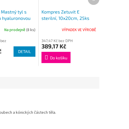
produkt
 Mastný tyl s
Kompres Zetuvit E
u hyaluronovou
sterilní, 10x20cm, 25ks
Na prodejně
(8 ks)
VÝPADEK VE VÝROBĚ
 bez
347,47 Kč bez DPH
389,17 Kč
č
DETAIL
Do košíku
loubech a kónických částech těla.