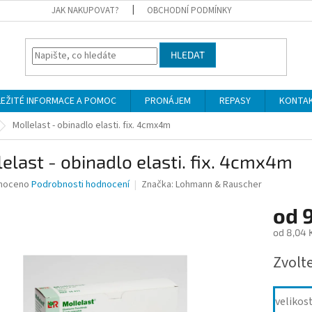
JAK NAKUPOVAT?
OBCHODNÍ PODMÍNKY
HLEDAT
LEŽITÉ INFORMACE A POMOC
PRONÁJEM
REPASY
KONTA
Mollelast - obinadlo elasti. fix. 4cmx4m
elast - obinadlo elasti. fix. 4cmx4m
né
noceno
Podrobnosti hodnocení
Značka:
Lohmann & Rauscher
ní
od
9
u
od
8,04 
Měrná
Zvolt
cena:
ek.
velikost