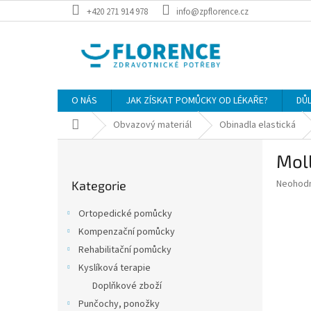
Přejít
+420 271 914 978
info@zpflorence.cz
na
obsah
O NÁS
JAK ZÍSKAT POMŮCKY OD LÉKAŘE?
DŮ
Domů
Obvazový materiál
Obinadla elastická
P
Moll
o
Přeskočit
s
Průměr
Neohod
Kategorie
kategorie
t
hodnoce
r
produkt
Ortopedické pomůcky
a
je
Kompenzační pomůcky
0,0
n
z
Rehabilitační pomůcky
n
5
í
Kyslíková terapie
hvězdič
p
Doplňkové zboží
a
Punčochy, ponožky