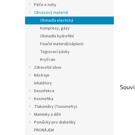
n
Péče o nohy
e
Obvazový materiál
l
Obinadla elastická
Kompresy, gázy
Obinadla hydrofilní
Fixační materiál/náplasti
Tejpovací pásky
Krytí ran
Zdravotní obuv
Nástroje
Inhalátory
Souvi
Desinfekce
Kosmetika
Tlakoměry (Tonometry)
Maminky a děti
Pomůcky pro diabetiky
PRONÁJEM