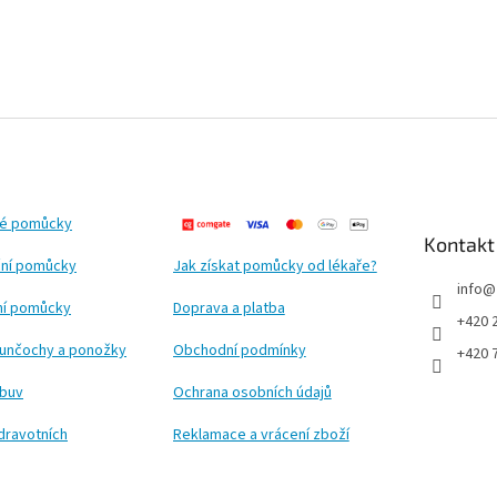
ké pomůcky
Kontakt
ní pomůcky
Jak získat pomůcky od lékaře?
info
@
ční pomůcky
Doprava a platba
+420 
punčochy a ponožky
Obchodní podmínky
+420 
obuv
Ochrana osobních údajů
dravotních
Reklamace a vrácení zboží