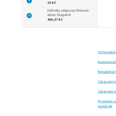
36 Kč
Kalhotky zalepovací Molicare
elastic 8 kapek M
460,67 Kč
Z
á
p
a
t
Ortopedic
í
Kompenzač
Rehabilita
Zdravotní 
Zdravotní 
Pronájem z
pomůcek