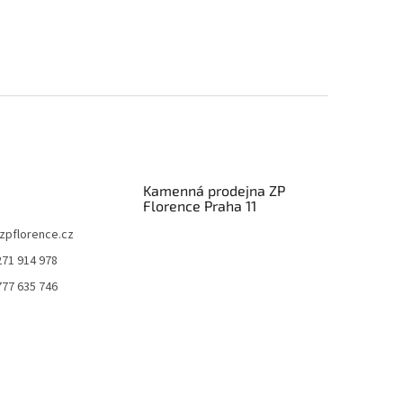
Kamenná prodejna ZP
Florence Praha 11
zpflorence.cz
271 914 978
777 635 746