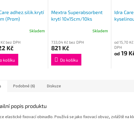
Care adhez.silik.krytí
Mextra Superabsorbent
Idra Care
cm (Prom)
krytí 10x15cm/10ks
kyselino
610710
10x10 cm
Skladem
Skladem
 Kč bez DPH
733,04 Kč bez DPH
od 15,70 Kč
22 Kč
821 Kč
DPH
19 K
od
o košíku
Do košíku
s
Podobné (6)
Diskuze
ailní popis produktu
e elastické fixovací obinadlo. Používá se jako fixovací obvaz, zvláště na k