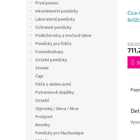
První pomoc
Inkontinenční pomůcky
Cica-
Laboratorní pomůcky
6x12
Ochranné pomůcky
Podložní mísy a močové lahve
Pomůcky pro řidiče
635,02
711,
Fonendoskopy
Ostatní pomůcky
D
Stomie
Čaje
Péče o dutinu ústní
Popi
Potravinové doplňky
Ostatní
Výprodej / Sleva / Akce
Det
ProSport
Vysoc
Novinky
Pomůcky pro hluchoslepé