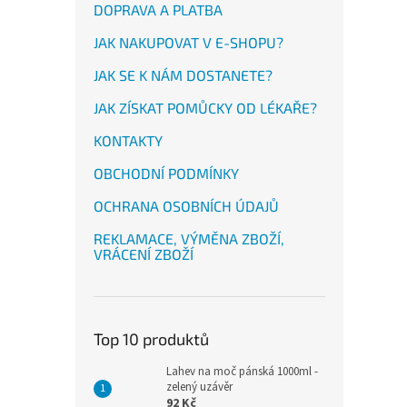
DOPRAVA A PLATBA
JAK NAKUPOVAT V E-SHOPU?
JAK SE K NÁM DOSTANETE?
JAK ZÍSKAT POMŮCKY OD LÉKAŘE?
KONTAKTY
OBCHODNÍ PODMÍNKY
OCHRANA OSOBNÍCH ÚDAJŮ
REKLAMACE, VÝMĚNA ZBOŽÍ,
VRÁCENÍ ZBOŽÍ
Top 10 produktů
Lahev na moč pánská 1000ml -
zelený uzávěr
92 Kč