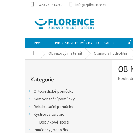
Přejít
+420 271 914 978
info@zpflorence.cz
na
obsah
O NÁS
JAK ZÍSKAT POMŮCKY OD LÉKAŘE?
DŮ
Domů
Obvazový materiál
Obinadla hydrofilní
P
OBI
o
Přeskočit
s
Průměr
Neohod
Kategorie
kategorie
t
hodnoce
r
produkt
Ortopedické pomůcky
a
je
Kompenzační pomůcky
0,0
n
z
Rehabilitační pomůcky
n
5
í
Kyslíková terapie
hvězdič
p
Doplňkové zboží
a
Punčochy, ponožky