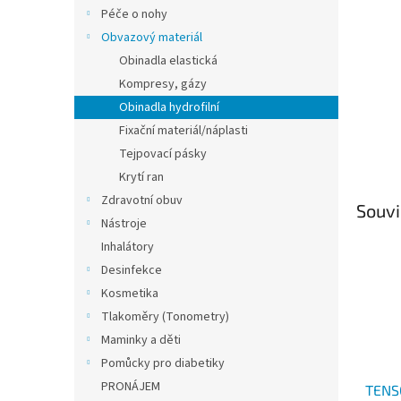
n
Péče o nohy
e
Obvazový materiál
l
Obinadla elastická
Kompresy, gázy
Obinadla hydrofilní
Fixační materiál/náplasti
Tejpovací pásky
Krytí ran
Zdravotní obuv
Souvi
Nástroje
Inhalátory
Desinfekce
Kosmetika
Tlakoměry (Tonometry)
Maminky a děti
Pomůcky pro diabetiky
PRONÁJEM
TENS