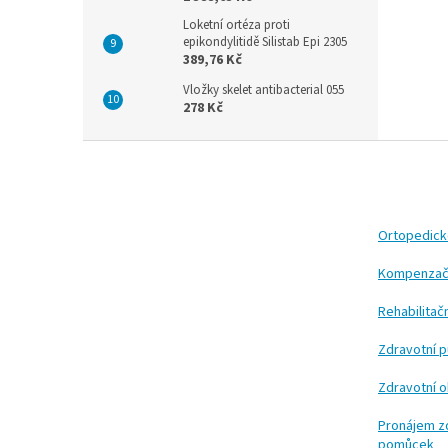
Loketní ortéza proti
epikondylitidě Silistab Epi 2305
389,76 Kč
Vložky skelet antibacterial 055
278 Kč
Z
á
p
a
t
Ortopedic
í
Kompenzač
Rehabilita
Zdravotní 
Zdravotní 
Pronájem z
pomůcek