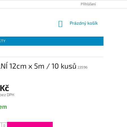
Přihlášení
NÁKUPNÍ
Prázdný košík
KOŠÍK
KTY
Í 12cm x 5m / 10 kusů
23596
 Kč
 bez DPH
dem