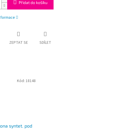
Přidat do košíku
informace
ZEPTAT SE
SDÍLET
Kód:
18148
lona syntet. pod