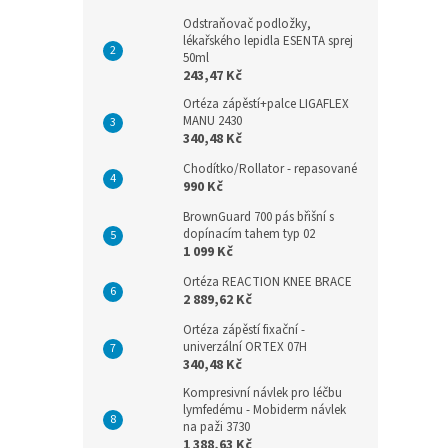
Odstraňovač podložky,
lékařského lepidla ESENTA sprej
50ml
243,47 Kč
Ortéza zápěstí+palce LIGAFLEX
MANU 2430
340,48 Kč
Chodítko/Rollator - repasované
990 Kč
BrownGuard 700 pás břišní s
dopínacím tahem typ 02
1 099 Kč
Ortéza REACTION KNEE BRACE
2 889,62 Kč
Ortéza zápěstí fixační -
univerzální ORTEX 07H
340,48 Kč
Kompresivní návlek pro léčbu
lymfedému - Mobiderm návlek
na paži 3730
1 388,63 Kč