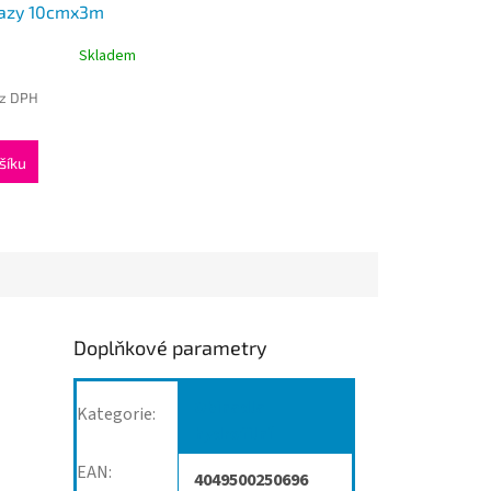
vazy 10cmx3m
Skladem
ez DPH
šíku
Doplňkové parametry
Obinadla
Kategorie
:
hydrofilní
EAN
:
4049500250696