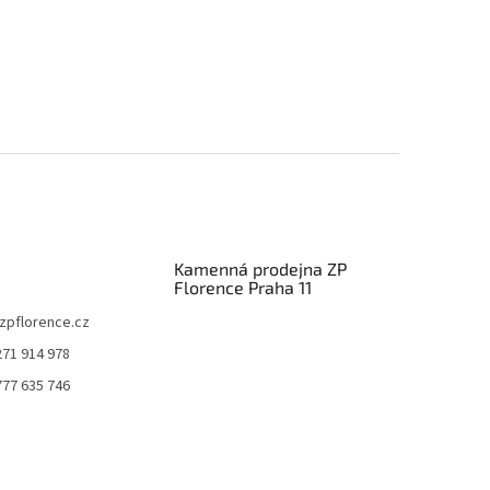
Kamenná prodejna ZP
Florence Praha 11
zpflorence.cz
271 914 978
777 635 746