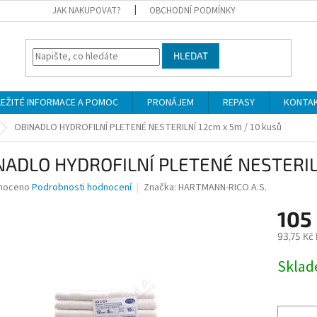
JAK NAKUPOVAT?
OBCHODNÍ PODMÍNKY
HLEDAT
LEŽITÉ INFORMACE A POMOC
PRONÁJEM
REPASY
KONTA
OBINADLO HYDROFILNÍ PLETENÉ NESTERILNÍ 12cm x 5m / 10 kusů
NADLO HYDROFILNÍ PLETENÉ NESTERILN
né
noceno
Podrobnosti hodnocení
Značka:
HARTMANN-RICO A.S.
ní
105
u
93,75 Kč
Měrná
Skla
cena:
ek.