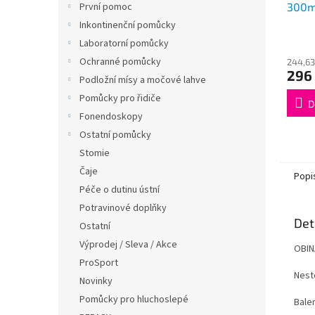
300m
První pomoc
Inkontinenční pomůcky
Laboratorní pomůcky
Ochranné pomůcky
244,63
296
Podložní mísy a močové lahve
Pomůcky pro řidiče
D
Fonendoskopy
Ostatní pomůcky
Stomie
Čaje
Popi
Péče o dutinu ústní
Potravinové doplňky
Det
Ostatní
Výprodej / Sleva / Akce
OBIN
ProSport
Neste
Novinky
Pomůcky pro hluchoslepé
Bale