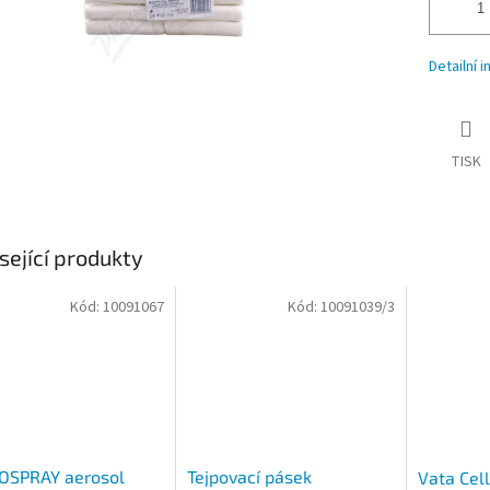
Detailní 
TISK
sející produkty
Kód:
10091067
Kód:
10091039/3
OSPRAY aerosol
Tejpovací pásek
Vata Cel