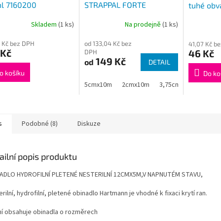
l 7160200
STRAPPAL FORTE
tuhé ob
Skladem
(1 ks)
Na prodejně
(1 ks)
 Kč bez DPH
od 133,04 Kč bez
41,07 Kč b
 Kč
46 Kč
DPH
149 Kč
od
DETAIL
o košíku
Do ko
5cmx10m
2cmx10m
3,75cmx10m
s
Podobné (8)
Diskuze
ailní popis produktu
ADLO HYDROFILNÍ PLETENÉ NESTERILNÍ 12CMX5M,V NAPNUTÉM STAVU,
rilní, hydrofilní, pletené obinadlo Hartmann je vhodné k fixaci krytí ran.
ní obsahuje obinadla o rozměrech