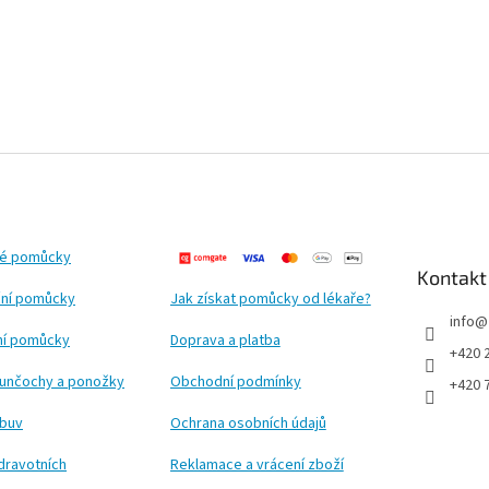
ké pomůcky
Kontakt
ní pomůcky
Jak získat pomůcky od lékaře?
info
@
ční pomůcky
Doprava a platba
+420 
punčochy a ponožky
Obchodní podmínky
+420 
obuv
Ochrana osobních údajů
dravotních
Reklamace a vrácení zboží