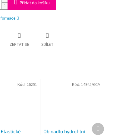
Přidat do košíku
informace
ZEPTAT SE
SDÍLET
Kód:
26251
Kód:
14945/6CM
Další
produkt
 Elastické
Obinadlo hydrofilní