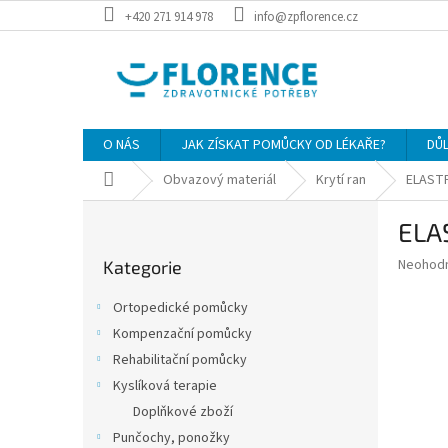
Přejít
+420 271 914 978
info@zpflorence.cz
na
obsah
O NÁS
JAK ZÍSKAT POMŮCKY OD LÉKAŘE?
DŮ
Domů
Obvazový materiál
Krytí ran
ELASTP
P
ELA
o
Přeskočit
s
Průměr
Neohod
Kategorie
kategorie
t
hodnoce
r
produkt
Ortopedické pomůcky
a
je
Kompenzační pomůcky
0,0
n
z
Rehabilitační pomůcky
n
5
í
Kyslíková terapie
hvězdič
p
Doplňkové zboží
a
Punčochy, ponožky