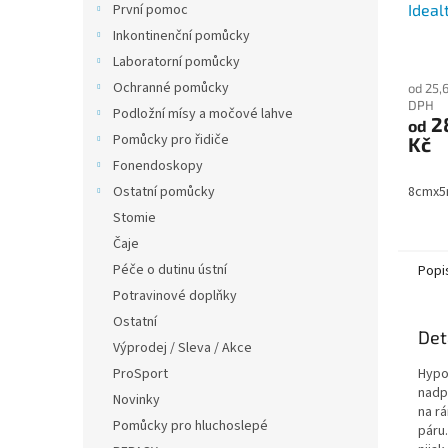
Ideal
První pomoc
Inkontinenční pomůcky
Laboratorní pomůcky
Ochranné pomůcky
od 25,
DPH
Podložní mísy a močové lahve
2
od
Pomůcky pro řidiče
Kč
Fonendoskopy
8cmx
Ostatní pomůcky
Stomie
Čaje
Péče o dutinu ústní
Popi
Potravinové doplňky
Ostatní
Det
Výprodej / Sleva / Akce
Hypo
ProSport
nadp
Novinky
na rá
Pomůcky pro hluchoslepé
páru