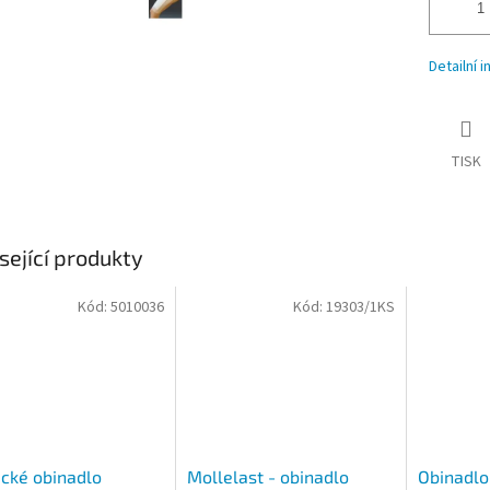
Detailní 
TISK
sející produkty
Kód:
5010036
Kód:
19303/1KS
ické obinadlo
Mollelast - obinadlo
Obinadlo