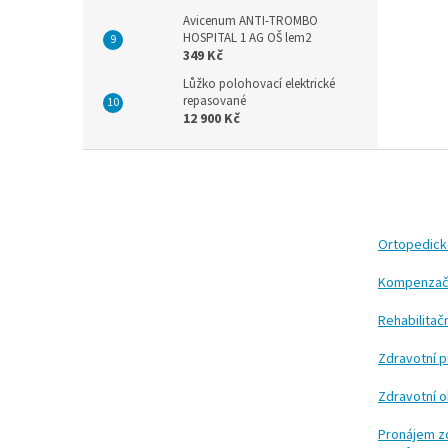
Avicenum ANTI-TROMBO
HOSPITAL 1 AG OŠ lem2
349 Kč
Lůžko polohovací elektrické
repasované
12 900 Kč
Z
á
p
a
t
Ortopedic
í
Kompenzač
Rehabilita
Zdravotní 
Zdravotní 
Pronájem z