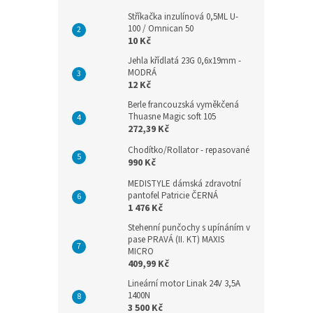
Stříkačka inzulínová 0,5ML U-
100 / Omnican 50
10 Kč
Jehla křídlatá 23G 0,6x19mm -
MODRÁ
12 Kč
Berle francouzská vyměkčená
Thuasne Magic soft 105
272,39 Kč
Chodítko/Rollator - repasované
990 Kč
MEDISTYLE dámská zdravotní
pantofel Patricie ČERNÁ
1 476 Kč
Stehenní punčochy s upínáním v
pase PRAVÁ (II. KT) MAXIS
MICRO
409,99 Kč
Lineární motor Linak 24V 3,5A
1400N
3 500 Kč