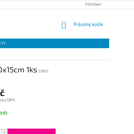
Přihlášení
NÁKUPNÍ
Prázdný košík
KOŠÍK
KTY
0x15cm 1ks
23653
Kč
 bez DPH
dem