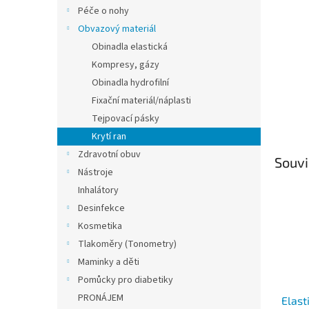
n
Péče o nohy
e
Obvazový materiál
l
Obinadla elastická
Kompresy, gázy
Obinadla hydrofilní
Fixační materiál/náplasti
Tejpovací pásky
Krytí ran
Zdravotní obuv
Souvi
Nástroje
Inhalátory
Desinfekce
Kosmetika
Tlakoměry (Tonometry)
Maminky a děti
Pomůcky pro diabetiky
PRONÁJEM
Elast