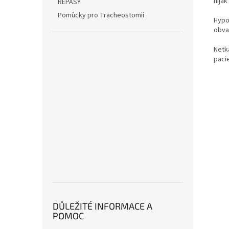
nija
REPASY
Pomůcky pro Tracheostomii
Hypo
obva
Netka
pacie
DŮLEŽITÉ INFORMACE A
POMOC