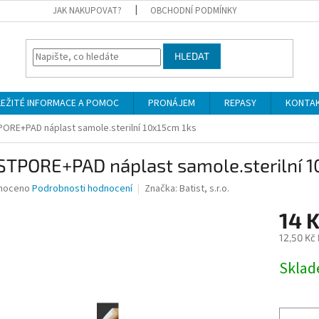
JAK NAKUPOVAT?
OBCHODNÍ PODMÍNKY
HLEDAT
LEŽITÉ INFORMACE A POMOC
PRONÁJEM
REPASY
KONTA
ORE+PAD náplast samole.sterilní 10x15cm 1ks
STPORE+PAD náplast samole.sterilní 1
né
noceno
Podrobnosti hodnocení
Značka:
Batist, s.r.o.
ní
14 
u
12,50 Kč
Měrná
Skla
cena:
ek.