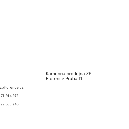
Kamenná prodejna ZP
Florence Praha 11
zpflorence.cz
271 914 978
777 635 746