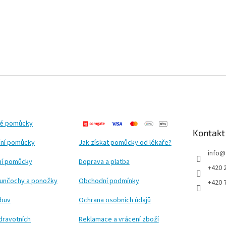
ké pomůcky
Kontakt
ní pomůcky
Jak získat pomůcky od lékaře?
info
@
ční pomůcky
Doprava a platba
+420 
punčochy a ponožky
Obchodní podmínky
+420 
obuv
Ochrana osobních údajů
dravotních
Reklamace a vrácení zboží