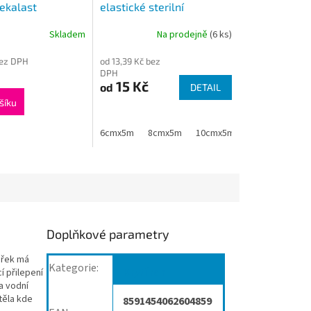
Gekalast
elastické sterilní
, 20kusů
Skladem
Na prodejně
(6 ks)
bez DPH
od 13,39 Kč bez
DPH
15 Kč
od
DETAIL
šíku
6cmx5m
8cmx5m
10cmx5m
12cmx5m
Doplňkové parametry
ářek má
Kategorie
:
Krytí ran
 přilepení
a vodní
těla kde
8591454062604859