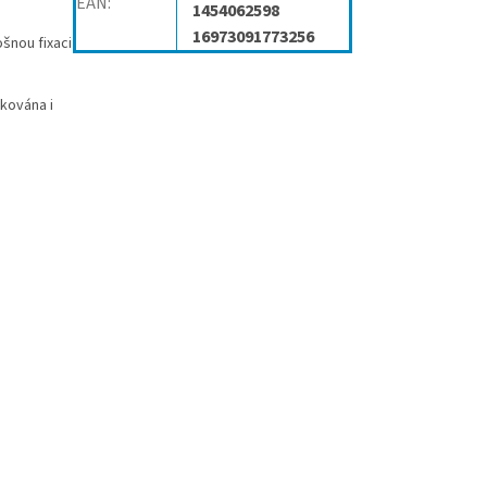
EAN
:
1454062598
16973091773256
šnou fixaci
ikována i