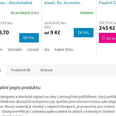
tex - dlouhotažné
elasti. fix. 4cmx4m
Fixační 
12cmx4m
Na prodejně
(2 ks)
Skladem
63 Kč bez
od 8,04 Kč bez
218,75 Kč 
245 Kč
DPH
8,70
9 Kč
od
DETAIL
DETAIL
Do ko
5m
10cmx5m
12cmx5m
1ks
14cmx5m
balení 20 ks
s
Podobné (6)
Diskuze
ailní popis produktu
alergenní a elastická náplast na rány s absorpčním polštářkem. Savý polšt
růměrnou absorpční schopnost a je opatřen povrchovou vrstvou zabraňující
nu. Nosný materiál je shodný s náplasti Elastpore, je propustný pro vzduch 
. Elastpore+PAD je s výhodou aplikovatelná na oblých a kónických částech 