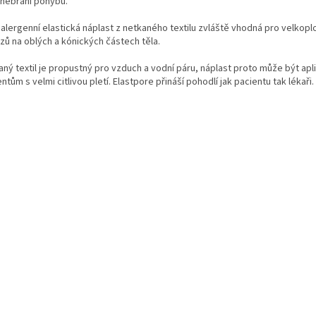
k nebrání pohybu.
alergenní elastická náplast z netkaného textilu zvláště vhodná pro velkoplo
zů na oblých a kónických částech těla.
ný textil je propustný pro vzduch a vodní páru, náplast proto může být apl
ntům s velmi citlivou pletí. Elastpore přináší pohodlí jak pacientu tak lékaři.