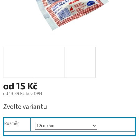
od
15 Kč
od
13,39 Kč
bez DPH
Měrná
Zvolte variantu
cena:
Rozměr