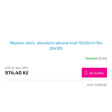
Mepilex steril. absorbční pěnové krytí 10x10cm/5ks
294100
Skladem
(1 ks)
870 Kč bez DPH
974,40 Kč
Do košíku
Kód:
5000165