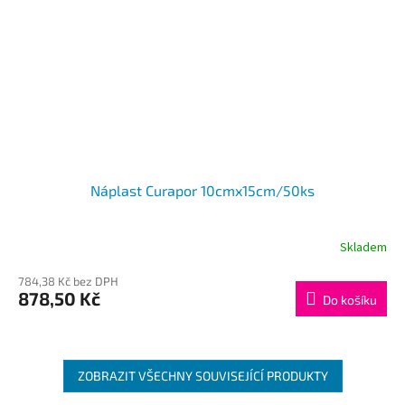
Náplast Curapor 10cmx15cm/50ks
Skladem
784,38 Kč bez DPH
878,50 Kč
Do košíku
ZOBRAZIT VŠECHNY SOUVISEJÍCÍ PRODUKTY