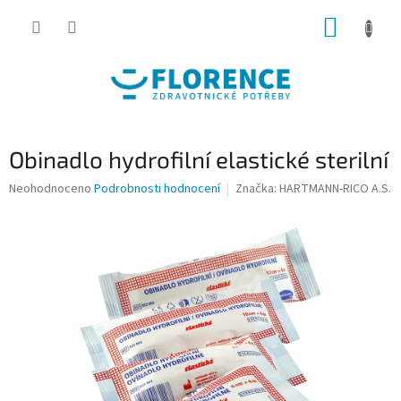
Přejít
NÁKUP
na
obsah
KOŠÍK
Obinadlo hydrofilní elastické sterilní
Průměrné
Neohodnoceno
Podrobnosti hodnocení
Značka:
HARTMANN-RICO A.S.
hodnocení
produktu
je
0,0
z
5
hvězdiček.