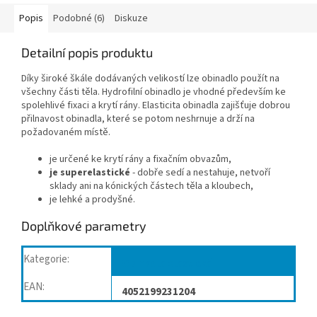
Popis
Podobné (6)
Diskuze
Detailní popis produktu
Díky široké škále dodávaných velikostí lze obinadlo použít na
všechny části těla. Hydrofilní obinadlo je vhodné především ke
spolehlivé fixaci a krytí rány. Elasticita obinadla zajišťuje dobrou
přilnavost obinadla, které se potom neshrnuje a drží na
požadovaném místě.
je určené ke krytí rány a fixačním obvazům,
je superelastické
- dobře sedí a nestahuje, netvoří
sklady ani na kónických částech těla a kloubech,
je lehké a prodyšné.
Doplňkové parametry
Kategorie
:
Obinadla elastická
EAN
:
4052199231204