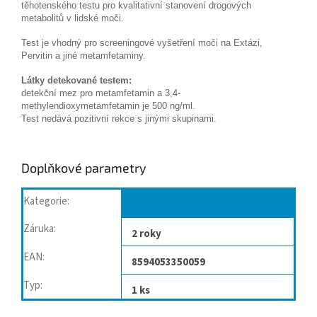
těhotenského testu pro kvalitativní stanovení drogových
metabolitů v lidské moči.
Test je vhodný pro screeningové vyšetření moči na Extázi,
Pervitin a jiné metamfetaminy.
Látky detekované testem:
detekční mez pro metamfetamin a 3,4-
methylendioxymetamfetamin je 500 ng/ml.
Test nedává pozitivní rekce s jinými skupinami.
Doplňkové parametry
Kategorie
:
Diagnostika
Záruka
:
2 roky
EAN
:
8594053350059
Typ
:
1 ks