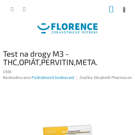
Přejít
NÁKUP
na
obsah
KOŠÍK
Test na drogy M3 -
THC,OPIÁT,PERVITIN,META.
1565
Průměrné
Neohodnoceno
Podrobnosti hodnocení
Značka:
Elisabeth Pharmacon
hodnocení
produktu
je
0,0
z
5
hvězdiček.