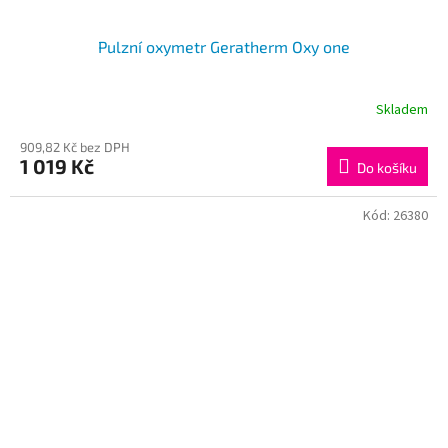
Pulzní oxymetr Geratherm Oxy one
Skladem
909,82 Kč bez DPH
1 019 Kč
Do košíku
Kód:
26380