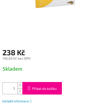
238 Kč
196,69 Kč bez DPH
Měrná
Skladem
cena:
Přidat do košíku
Detailní informace