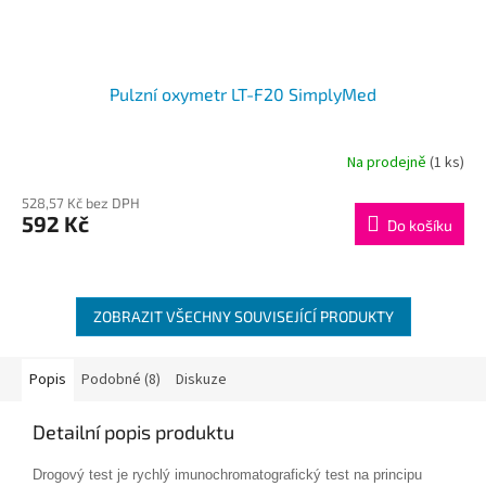
Pulzní oxymetr LT-F20 SimplyMed
Na prodejně
(1 ks)
528,57 Kč bez DPH
592 Kč
Do košíku
ZOBRAZIT VŠECHNY SOUVISEJÍCÍ PRODUKTY
Popis
Podobné (8)
Diskuze
Detailní popis produktu
Drogový test je rychlý imunochromatografický test na principu