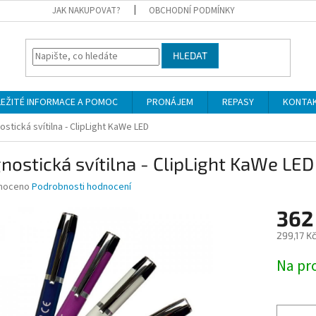
JAK NAKUPOVAT?
OBCHODNÍ PODMÍNKY
HLEDAT
LEŽITÉ INFORMACE A POMOC
PRONÁJEM
REPASY
KONTA
ostická svítilna - ClipLight KaWe LED
nostická svítilna - ClipLight KaWe LED
né
noceno
Podrobnosti hodnocení
ní
362
u
299,17 K
Měrná
Na pr
cena:
ek.