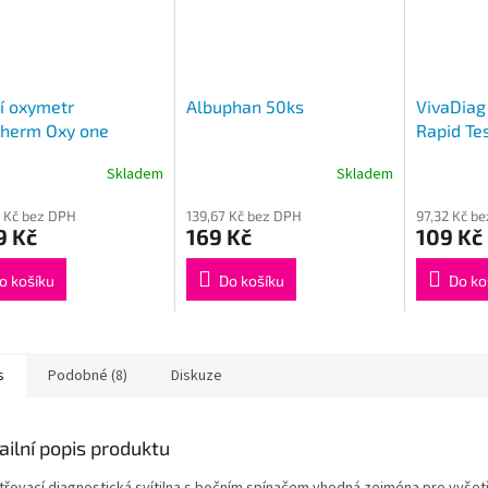
í oxymetr
Albuphan 50ks
VivaDiag
therm Oxy one
Rapid Tes
Skladem
Skladem
Průměrné
hodnocení
 Kč bez DPH
139,67 Kč bez DPH
97,32 Kč b
produktu
9 Kč
169 Kč
109 Kč
je
4,0
z
o košíku
Do košíku
Do ko
5
hvězdiček.
s
Podobné (8)
Diskuze
ailní popis produktu
řovací diagnostická svítilna s bočním spínačem vhodná zejména pro vyšetření