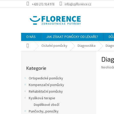
Přejít
+420 271 914 978
info@zpflorence.cz
na
obsah
O NÁS
JAK ZÍSKAT POMŮCKY OD LÉKAŘE?
DŮ
Domů
Ostatní pomůcky
Diagnostika
Diagn
P
Diag
o
Přeskočit
s
Průměr
Neohod
Kategorie
kategorie
t
hodnoce
r
produkt
Ortopedické pomůcky
a
je
Kompenzační pomůcky
0,0
n
z
Rehabilitační pomůcky
n
5
í
Kyslíková terapie
hvězdič
p
Doplňkové zboží
a
Punčochy, ponožky