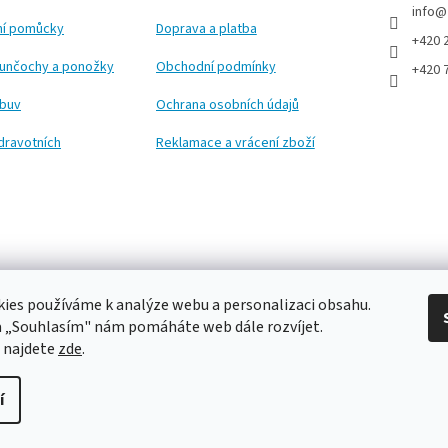
info
@
ční pomůcky
Doprava a platba
+420 
punčochy a ponožky
Obchodní podmínky
+420 
obuv
Ochrana osobních údajů
dravotních
Reklamace a vrácení zboží
ies používáme k analýze webu a personalizaci obsahu.
a „Souhlasím" nám pomáháte web dále rozvíjet.
 najdete
zde
.
í