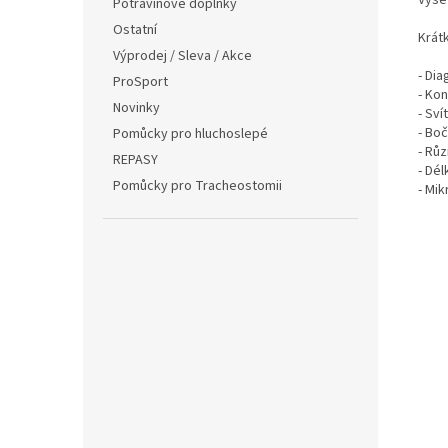
Potravinové doplňky
Ostatní
Krát
Výprodej / Sleva / Akce
- Dia
ProSport
- Ko
Novinky
- Sví
- Boč
Pomůcky pro hluchoslepé
- Rů
REPASY
- Dél
Pomůcky pro Tracheostomii
- Mi