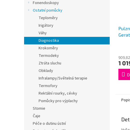
Fonendoskopy
Ostatní pomůcky
Teploměry
Irigátory
Pulzn
Váhy
Gera
Diagnostika
Krokoměry
Termodeky
909,82
1 01
Ztráta sluchu
Obklady
D
Infralampy/Světelná terapie
Termofory
Rektální rourky, cévky
Popi
Pomůcky pro výplachy
Stomie
Čaje
Det
Péče o dutinu ústní
Vyšet