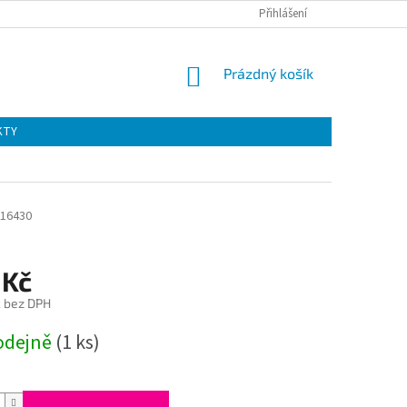
Přihlášení
NÁKUPNÍ
Prázdný košík
KOŠÍK
KTY
16430
 Kč
č bez DPH
odejně
(1 ks)