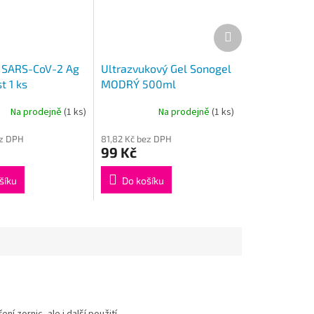
Další
produkt
 SARS-CoV-2 Ag
Ultrazvukový Gel Sonogel
t 1 ks
MODRÝ 500ml
Na prodejně
(1 ks)
Na prodejně
(1 ks)
ez DPH
81,82 Kč bez DPH
99 Kč
šíku
Do košíku
 zornic, ale i další použití.