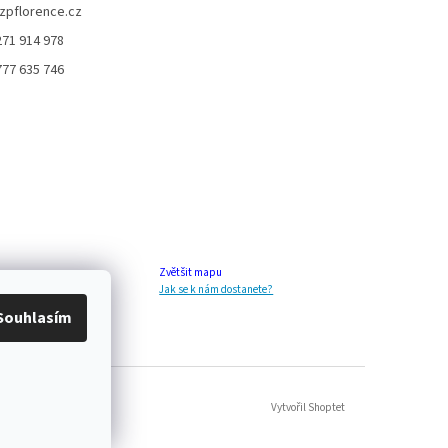
zpflorence.cz
271 914 978
777 635 746
Zvětšit mapu
Jak se k nám dostanete?
Souhlasím
Vytvořil Shoptet