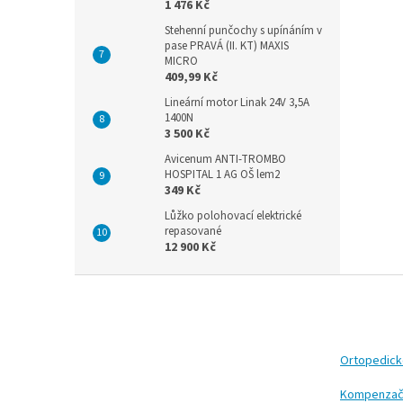
1 476 Kč
Stehenní punčochy s upínáním v
pase PRAVÁ (II. KT) MAXIS
MICRO
409,99 Kč
Lineární motor Linak 24V 3,5A
1400N
3 500 Kč
Avicenum ANTI-TROMBO
HOSPITAL 1 AG OŠ lem2
349 Kč
Lůžko polohovací elektrické
repasované
12 900 Kč
Z
á
p
a
t
Ortopedic
í
Kompenzač