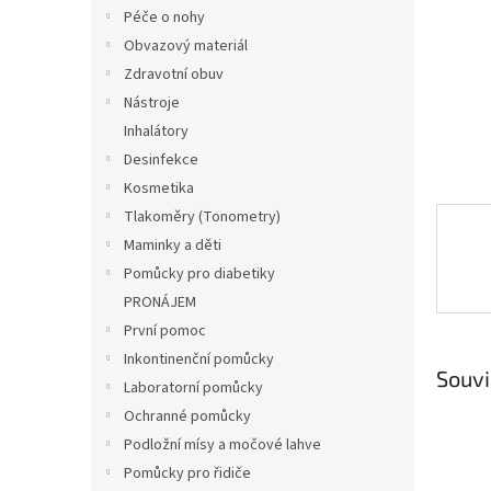
n
Péče o nohy
e
Obvazový materiál
l
Zdravotní obuv
Nástroje
Inhalátory
Desinfekce
Kosmetika
Tlakoměry (Tonometry)
Maminky a děti
Pomůcky pro diabetiky
PRONÁJEM
První pomoc
Inkontinenční pomůcky
Souvi
Laboratorní pomůcky
Ochranné pomůcky
Podložní mísy a močové lahve
Pomůcky pro řidiče