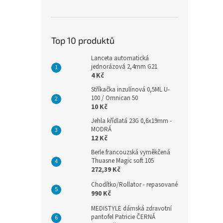
Top 10 produktů
Lanceta automatická
jednorázová 2,4mm G21
4 Kč
Stříkačka inzulínová 0,5ML U-
100 / Omnican 50
10 Kč
Jehla křídlatá 23G 0,6x19mm -
MODRÁ
12 Kč
Berle francouzská vyměkčená
Thuasne Magic soft 105
272,39 Kč
Chodítko/Rollator - repasované
990 Kč
MEDISTYLE dámská zdravotní
pantofel Patricie ČERNÁ