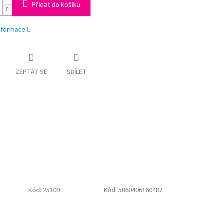
Přidat do košíku
informace
ZEPTAT SE
SDÍLET
Kód:
25109
Kód:
5060406160482