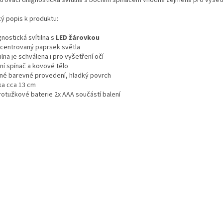
ký popis k produktu:
gnostická svítilna s
LED žárovkou
ncentrovaný paprsek světla
tilna je schválena i pro vyšetření očí
ní spínač a kovové tělo
zné barevné provedení, hladký povrch
ka cca 13 cm
krotužkové baterie 2x AAA součástí balení