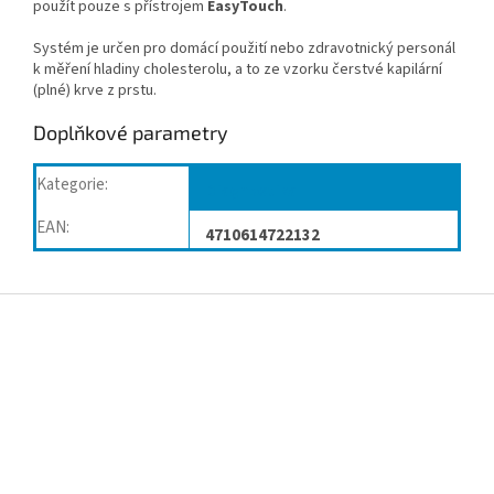
použít pouze s přístrojem
EasyTouch
.
Systém je určen pro domácí použití nebo zdravotnický personál
k měření hladiny cholesterolu, a to ze vzorku čerstvé kapilární
(plné) krve z prstu.
Doplňkové parametry
Kategorie
:
Diagnostika
EAN
:
4710614722132
Z
á
p
a
t
í