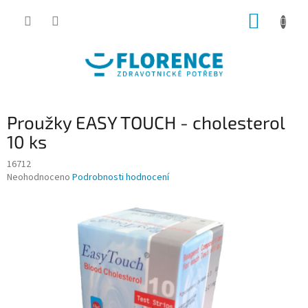
Přejít
NÁKUP
na
obsah
KOŠÍK
Proužky EASY TOUCH - cholesterol
10 ks
16712
Průměrné
Neohodnoceno
Podrobnosti hodnocení
hodnocení
produktu
je
0,0
z
5
hvězdiček.