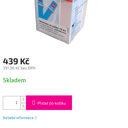
439 Kč
391,96 Kč bez DPH
Měrná
Skladem
cena:
Přidat do košíku
Detailní informace