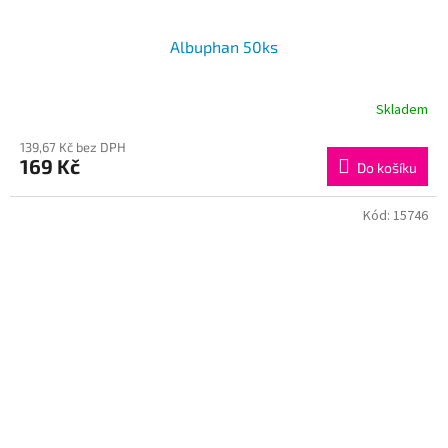
Albuphan 50ks
Skladem
Průměrné
hodnocení
139,67 Kč bez DPH
produktu
169 Kč
je
Do košíku
4,0
z
Kód:
15746
5
hvězdiček.