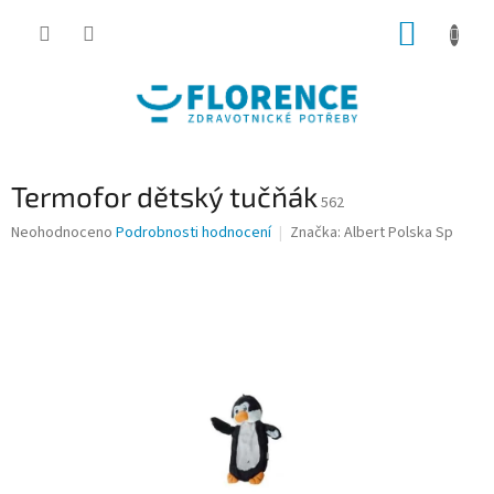
Přejít
NÁKUP
na
obsah
KOŠÍK
Termofor dětský tučňák
562
Průměrné
Neohodnoceno
Podrobnosti hodnocení
Značka:
Albert Polska Sp
hodnocení
produktu
je
0,0
z
5
hvězdiček.