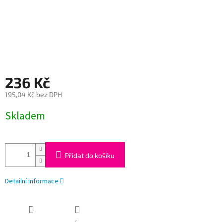
236 Kč
195,04 Kč bez DPH
Měrná
Skladem
cena:
Přidat do košíku
Detailní informace