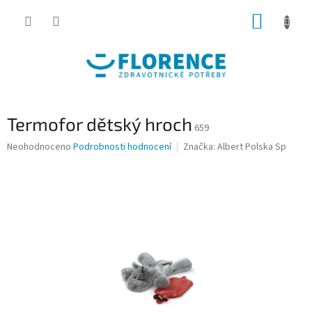
Přejít
NÁKUP
na
obsah
KOŠÍK
Termofor dětský hroch
659
Průměrné
Neohodnoceno
Podrobnosti hodnocení
Značka:
Albert Polska Sp
hodnocení
produktu
je
0,0
z
5
hvězdiček.