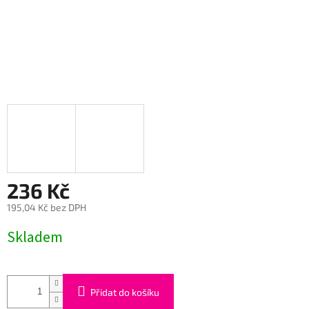
236 Kč
195,04 Kč bez DPH
Měrná
Skladem
cena:
Přidat do košíku