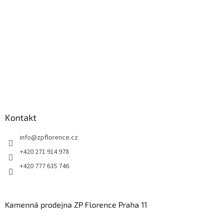
í
Kontakt
info
@
zpflorence.cz
+420 271 914 978
+420 777 635 746
Kamenná prodejna ZP Florence Praha 11