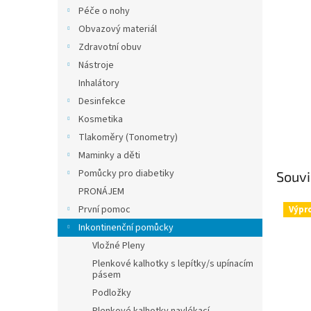
n
Péče o nohy
e
Obvazový materiál
l
Zdravotní obuv
Nástroje
Inhalátory
Desinfekce
Kosmetika
Tlakoměry (Tonometry)
Maminky a děti
Pomůcky pro diabetiky
Souvi
PRONÁJEM
První pomoc
Výpr
Inkontinenční pomůcky
Vložné Pleny
Plenkové kalhotky s lepítky/s upínacím
pásem
Podložky