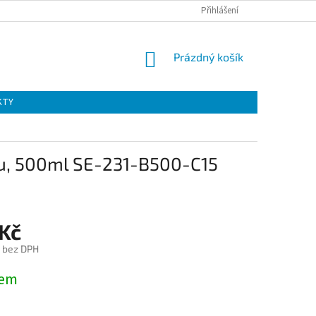
Přihlášení
NÁKUPNÍ
Prázdný košík
KOŠÍK
KTY
u, 500ml SE-231-B500-C15
 Kč
č bez DPH
dem