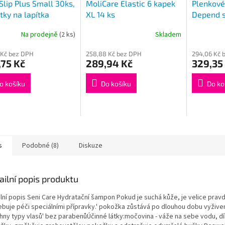
Slip Plus Small 30ks,
MoliCare Elastic 6 kapek
Plenkové
tky na lapítka
XL 14 ks
Depend s
15ks
Na prodejně
(2 ks)
Skladem
 Kč bez DPH
258,88 Kč bez DPH
294,06 Kč 
75 Kč
289,94 Kč
329,35
o košíku
Do košíku
Do ko
s
Podobné (8)
Diskuze
ailní popis produktu
ilní popis Seni Care Hydratační šampon Pokud je suchá kůže, je velice prav
ebuje péči speciálními přípravky.' pokožka zůstává po dlouhou dobu vyžive
hny typy vlasů' bez parabenůÚčinné látky:močovina - váže na sebe vodu, dí