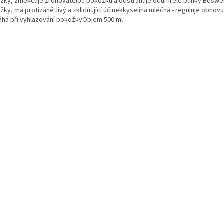
žky, změkčuje zrohovatělou pokožku a odstraňuje odumřelé buňky Boswellia
žky, má protizánětlivý a zklidňující účinekkyselina mléčná - reguluje obnov
há při vyhlazování pokožkyObjem 500 ml