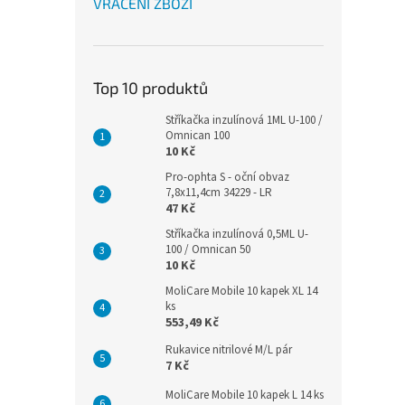
VRÁCENÍ ZBOŽÍ
Top 10 produktů
Stříkačka inzulínová 1ML U-100 /
Omnican 100
10 Kč
Pro-ophta S - oční obvaz
7,8x11,4cm 34229 - LR
47 Kč
Stříkačka inzulínová 0,5ML U-
100 / Omnican 50
10 Kč
MoliCare Mobile 10 kapek XL 14
ks
553,49 Kč
Rukavice nitrilové M/L pár
7 Kč
MoliCare Mobile 10 kapek L 14 ks