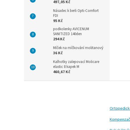
497,05 Kč
Násadec k berli Opti-Comfort
FDI
95 Kč
podkolenky AVICENUM
SANITIZED 140den
294 Kč
Míček na míčkování molitanový
36 Kč
Kalhotky zalepovací Molicare
elastic 8 kapek M
460,67 Kč
Z
á
p
a
t
Ortopedic
í
Kompenzač