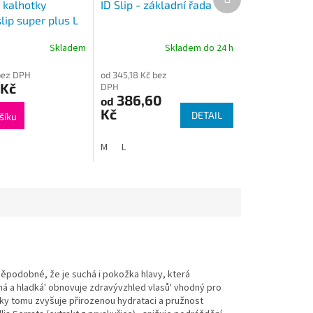
produkt
 kalhotky
ID Slip - základní řada
lip super plus L
Skladem
Skladem do 24 h
bez DPH
od 345,18 Kč bez
 Kč
DPH
386,60
od
Kč
DETAIL
šíku
M
L
děpodobné, že je suchá i pokožka hlavy, která
ná a hladká' obnovuje zdravývzhled vlasů' vhodný pro
ky tomu zvyšuje přirozenou hydrataci a pružnost