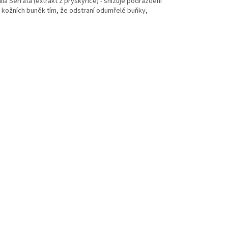
 Serrata (extrakt z pryskyřice) - snižuje podráždění
u kožních buněk tím, že odstraní odumřelé buňky,