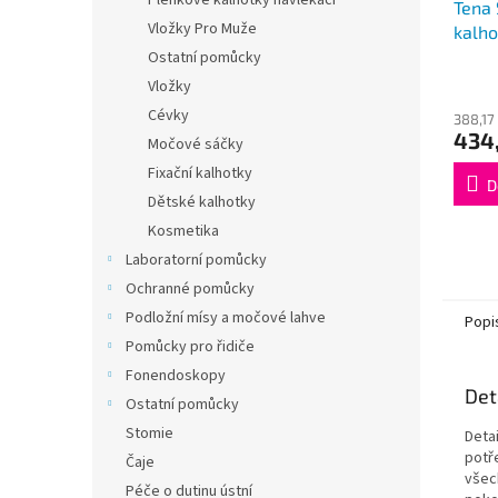
Plenkové kalhotky navlékací
Tena 
Vložky Pro Muže
kalho
Ostatní pomůcky
Vložky
Cévky
388,17
434,
Močové sáčky
Fixační kalhotky
D
Dětské kalhotky
Kosmetika
Laboratorní pomůcky
Ochranné pomůcky
Podložní mísy a močové lahve
Popi
Pomůcky pro řidiče
Fonendoskopy
Det
Ostatní pomůcky
Stomie
Deta
potř
Čaje
všec
Péče o dutinu ústní