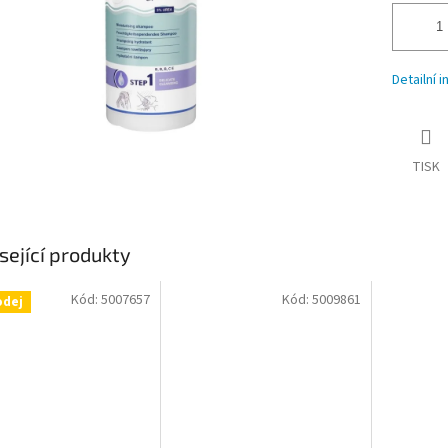
Detailní 
TISK
sející produkty
Kód:
5007657
Kód:
5009861
odej