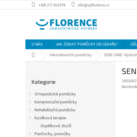
Přejít
+420 271 914 978
info@zpflorence.cz
na
obsah
O NÁS
JAK ZÍSKAT POMŮCKY OD LÉKAŘE?
DŮ
Domů
Inkontinenční pomůcky
SENI CARE- Hydra
P
SEN
o
Přeskočit
s
2002007
Kategorie
kategorie
t
Průměr
Neohod
r
hodnoce
Ortopedické pomůcky
a
produkt
Kompenzační pomůcky
je
n
0,0
Rehabilitační pomůcky
n
z
í
Kyslíková terapie
5
p
Doplňkové zboží
hvězdič
a
Punčochy, ponožky