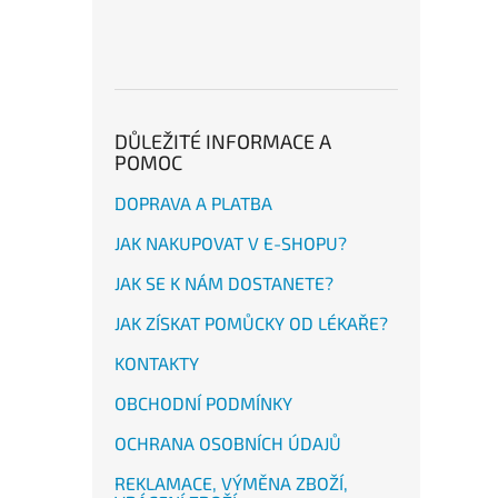
DŮLEŽITÉ INFORMACE A
POMOC
DOPRAVA A PLATBA
JAK NAKUPOVAT V E-SHOPU?
JAK SE K NÁM DOSTANETE?
JAK ZÍSKAT POMŮCKY OD LÉKAŘE?
KONTAKTY
OBCHODNÍ PODMÍNKY
OCHRANA OSOBNÍCH ÚDAJŮ
REKLAMACE, VÝMĚNA ZBOŽÍ,