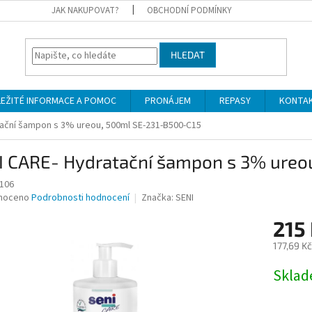
JAK NAKUPOVAT?
OBCHODNÍ PODMÍNKY
HLEDAT
LEŽITÉ INFORMACE A POMOC
PRONÁJEM
REPASY
KONTA
tační šampon s 3% ureou, 500ml SE-231-B500-C15
I CARE- Hydratační šampon s 3% ureo
106
né
noceno
Podrobnosti hodnocení
Značka:
SENI
ní
215
u
177,69 K
Měrná
Skla
cena:
ek.