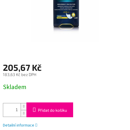
205,67 Kč
183,63 Kč bez DPH
Měrná
Skladem
cena:
Přidat do košíku
Detailní informace