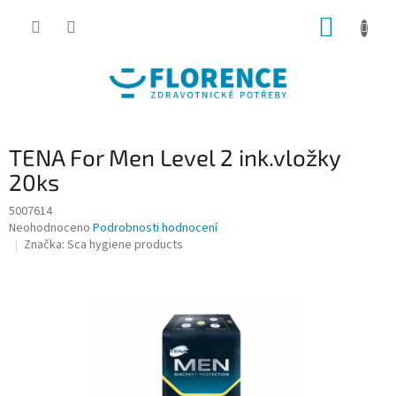
Přejít
NÁKUP
na
obsah
KOŠÍK
TENA For Men Level 2 ink.vložky
20ks
5007614
Průměrné
Neohodnoceno
Podrobnosti hodnocení
hodnocení
Značka:
Sca hygiene products
produktu
je
0,0
z
5
hvězdiček.