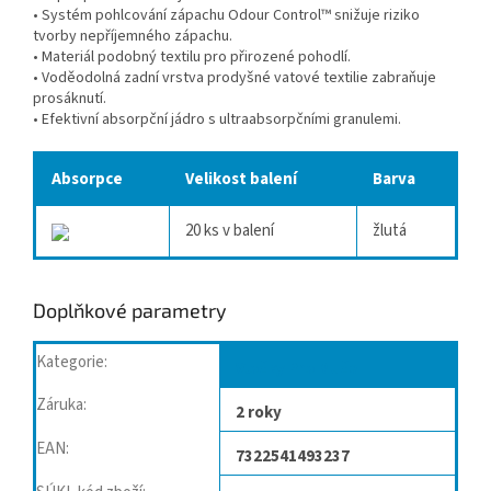
• Systém pohlcování zápachu Odour Control™ snižuje riziko
tvorby nepříjemného zápachu.
• Materiál podobný textilu pro přirozené pohodlí.
• Voděodolná zadní vrstva prodyšné vatové textilie zabraňuje
prosáknutí.
• Efektivní absorpční jádro s ultraabsorpčními granulemi.
Absorpce
Velikost balení
Barva
20 ks v balení
žlutá
Doplňkové parametry
Kategorie
:
Vložky Pro Muže
Záruka
:
2 roky
EAN
:
7322541493237