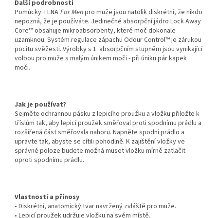
Další podrobnosti
Pomůcky TENA
For Men
pro muže jsou natolik diskrétní, že nikdo
nepozná, že je používáte. Jedinečné absorpční jádro Lock Away
Core™ obsahuje mikroabsorbenty, které moč dokonale
uzamknou. Systém regulace zápachu Odour Control™ je zárukou
pocitu svěžesti. Výrobky s 1. absorpčním stupněm jsou vynikající
volbou pro muže s malým únikem moči - při úniku pár kapek
moči.
Jak je používat?
Sejměte ochrannou pásku z lepicího proužku a vložku přiložte k
tříslům tak, aby lepicí proužek směřoval proti spodnímu prádlu a
rozšířená část směřovala nahoru. Napněte spodní prádlo a
upravte tak, abyste se cítili pohodlně. K zajištění vložky ve
správné poloze budete možná muset vložku mírně zatlačit
oproti spodnímu prádlu.
Vlastnosti a přínosy
• Diskrétní, anatomický tvar navržený zvláště pro muže.
• Lepicí proužek udržuje vložku na svém místě.