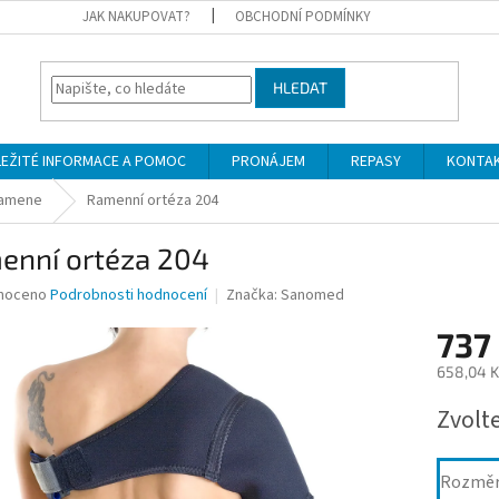
JAK NAKUPOVAT?
OBCHODNÍ PODMÍNKY
HLEDAT
LEŽITÉ INFORMACE A POMOC
PRONÁJEM
REPASY
KONTA
ramene
Ramenní ortéza 204
enní ortéza 204
né
noceno
Podrobnosti hodnocení
Značka:
Sanomed
ní
737
u
658,04 K
Měrná
Zvolt
cena:
ek.
Rozmě