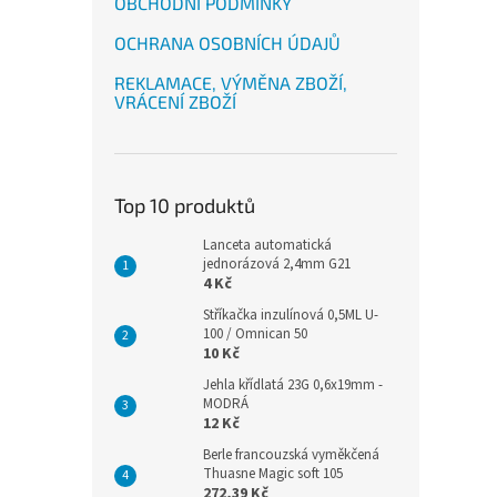
OBCHODNÍ PODMÍNKY
OCHRANA OSOBNÍCH ÚDAJŮ
REKLAMACE, VÝMĚNA ZBOŽÍ,
VRÁCENÍ ZBOŽÍ
Top 10 produktů
Lanceta automatická
jednorázová 2,4mm G21
4 Kč
Stříkačka inzulínová 0,5ML U-
100 / Omnican 50
10 Kč
Jehla křídlatá 23G 0,6x19mm -
MODRÁ
12 Kč
Berle francouzská vyměkčená
Thuasne Magic soft 105
272,39 Kč