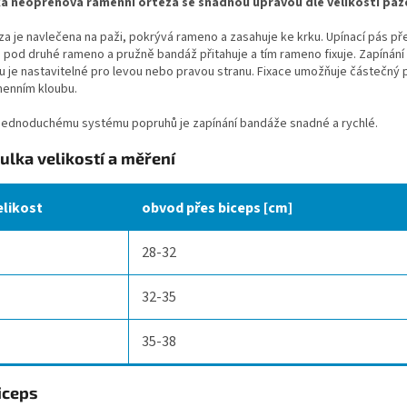
á neoprenová ramenní ortéza se snadnou úpravou dle velikosti paž
za je navlečena na paži, pokrývá rameno a zasahuje ke krku. Upínací pás př
 pod druhé rameno a pružně bandáž přitahuje a tím rameno fixuje. Zapínání 
u je nastavitelné pro levou nebo pravou stranu. Fixace umožňuje částečný
menním kloubu.
 jednoduchému systému popruhů je zapínání bandáže snadné a rychlé.
ulka velikostí a měření
elikost
obvod přes biceps [cm]
28-32
32-35
35-38