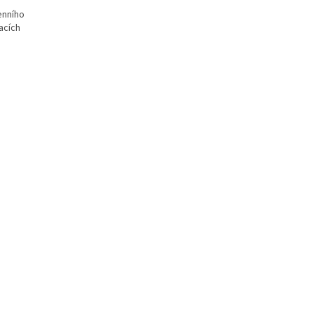
enního
acích