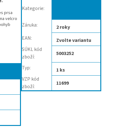
e.
Bandáže, ortézy
Kategorie
:
es prsa
ramene
na velcro
 pohyb
Záruka
:
2 roky
EAN
:
Zvolte variantu
SÚKL kód
5003252
zboží
:
Typ
:
1 ks
VZP kód
11699
zboží
: