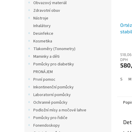
Obvazový materiál
Zdravotní obuv
Nástroje
Ortéz
Inhalátory
stabi
Desinfekce
Kosmetika
Tlakoměry (Tonometry)
518,06
Maminky a děti
DPH
Pomůcky pro diabetiky
580
PRONÁJEM
S
M
První pomoc
Inkontinenční pomůcky
Laboratorní pomůcky
Ochranné pomůcky
Popi
Podložní mísy a močové lahve
Pomůcky pro řidiče
Det
Fonendoskopy