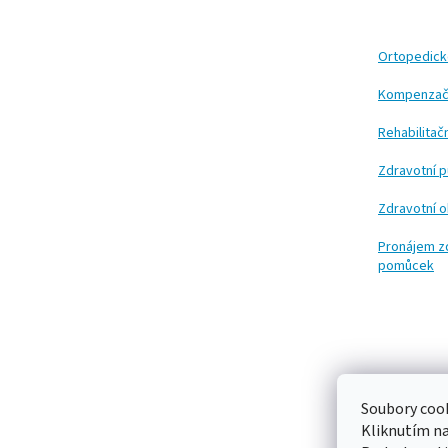
p
a
t
Ortopedic
í
Kompenzač
Rehabilita
Zdravotní 
Zdravotní 
Pronájem z
pomůcek
Soubory cook
Kliknutím n