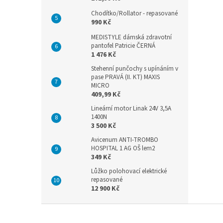
Chodítko/Rollator - repasované
990 Kč
MEDISTYLE dámská zdravotní
pantofel Patricie ČERNÁ
1 476 Kč
Stehenní punčochy s upínáním v
pase PRAVÁ (II. KT) MAXIS
MICRO
409,99 Kč
Lineární motor Linak 24V 3,5A
1400N
3 500 Kč
Avicenum ANTI-TROMBO
HOSPITAL 1 AG OŠ lem2
349 Kč
Lůžko polohovací elektrické
repasované
12 900 Kč
Z
á