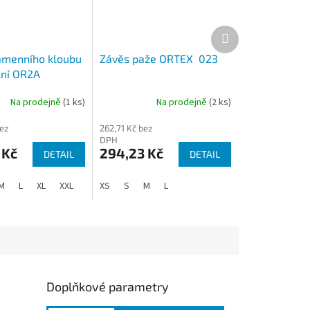
Další
produkt
amenního kloubu
Závěs paže ORTEX 023
lní OR2A
Na prodejně
(1 ks)
Na prodejně
(2 ks)
bez
262,71 Kč bez
DPH
 Kč
294,23 Kč
DETAIL
DETAIL
M
L
XL
XXL
XS
S
M
L
Doplňkové parametry