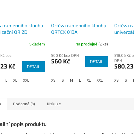
a ramenního kloubu
Ortéza ramenního kloubu
Ortéza r
lizační OR 2D
ORTEX 013A
univerzá
Skladem
Na prodejně
(2 ks)
Průměrné
Průměrné
hodnocení
hodnocení
 Kč bez
500 Kč bez DPH
518,06 Kč 
produktu
produktu
560 Kč
DPH
je
DETAIL
je
,23 Kč
580,23
DETAIL
4,0
4,5
z
z
5
5
L
XL
XXL
XS
S
M
L
XL
XXL
XS
S
hvězdiček.
hvězdiček.
s
Podobné (8)
Diskuze
ailní popis produktu