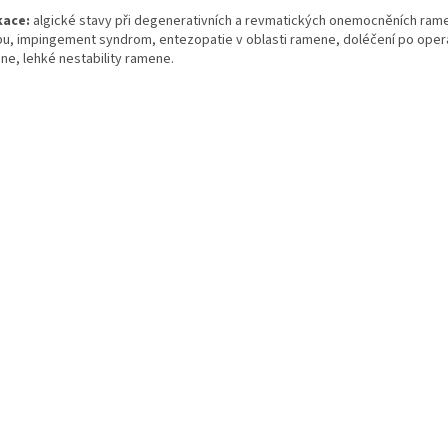
kace:
algické stavy při degenerativních a revmatických onemocněních ram
bu, impingement syndrom, entezopatie v oblasti ramene, doléčení po oper
ne, lehké nestability ramene.