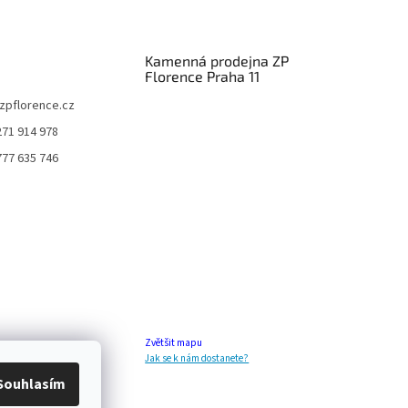
Kamenná prodejna ZP
Florence Praha 11
zpflorence.cz
271 914 978
777 635 746
Zvětšit mapu
Jak se k nám dostanete?
Souhlasím