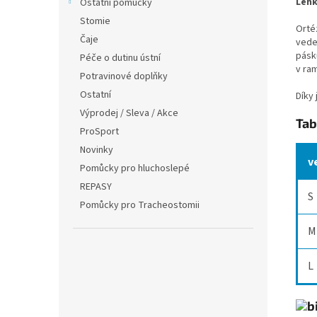
Lehk
Ostatní pomůcky
Stomie
Orté
Čaje
vede
pásk
Péče o dutinu ústní
v ra
Potravinové doplňky
Ostatní
Díky
Výprodej / Sleva / Akce
Tab
ProSport
Novinky
v
Pomůcky pro hluchoslepé
REPASY
S
Pomůcky pro Tracheostomii
M
L