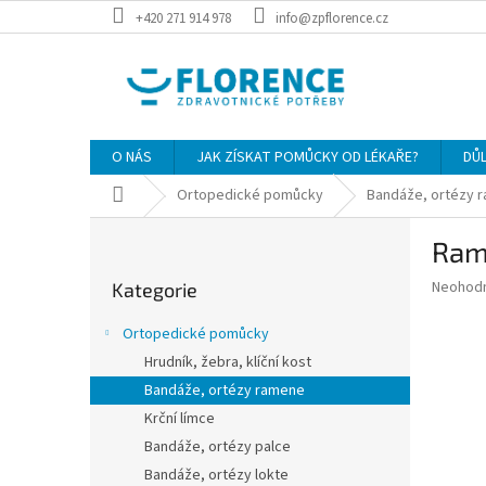
Přejít
+420 271 914 978
info@zpflorence.cz
na
obsah
O NÁS
JAK ZÍSKAT POMŮCKY OD LÉKAŘE?
DŮ
Domů
Ortopedické pomůcky
Bandáže, ortézy 
P
Ram
o
Přeskočit
s
Průměr
Neohod
Kategorie
kategorie
t
hodnoce
r
produkt
Ortopedické pomůcky
a
je
Hrudník, žebra, klíční kost
0,0
n
z
Bandáže, ortézy ramene
n
5
í
Krční límce
hvězdič
p
Bandáže, ortézy palce
a
Bandáže, ortézy lokte