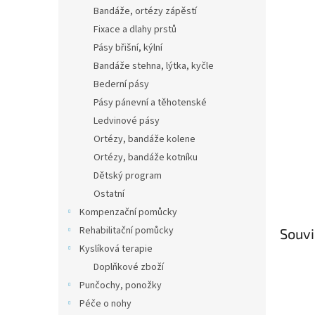
n
Bandáže, ortézy zápěstí
e
Fixace a dlahy prstů
l
Pásy břišní, kýlní
Bandáže stehna, lýtka, kyčle
Bederní pásy
Pásy pánevní a těhotenské
Ledvinové pásy
Ortézy, bandáže kolene
Ortézy, bandáže kotníku
Dětský program
Ostatní
Kompenzační pomůcky
Rehabilitační pomůcky
Souvi
Kyslíková terapie
Doplňkové zboží
Punčochy, ponožky
Péče o nohy