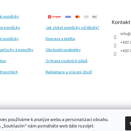
ké pomůcky
Kontakt
ní pomůcky
Jak získat pomůcky od lékaře?
info
@
ční pomůcky
Doprava a platba
+420 
punčochy a ponožky
Obchodní podmínky
+420 
obuv
Ochrana osobních údajů
dravotních
Reklamace a vrácení zboží
ies používáme k analýze webu a personalizaci obsahu.
a „Souhlasím" nám pomáháte web dále rozvíjet.