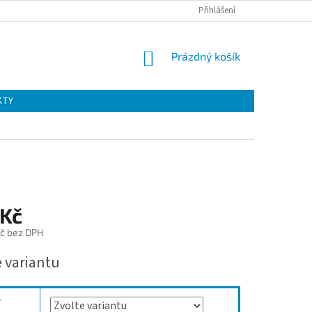
Přihlášení
NÁKUPNÍ
Prázdný košík
KOŠÍK
KTY
 Kč
č bez DPH
e variantu
r