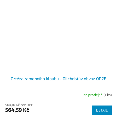
Ortéza ramenního kloubu - Gilchristův obvaz OR2B
Na prodejně
(1 ks)
Průměrné
hodnocení
504,10 Kč bez DPH
produktu
564,59 Kč
je
DETAIL
4,0