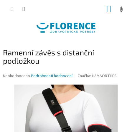
Přejít
NÁKUP
na
obsah
KOŠÍK
Ramenní závěs s distanční
podložkou
Průměrné
Neohodnoceno
Podrobnosti hodnocení
Značka:
HAMAORTHES
hodnocení
produktu
je
0,0
z
5
hvězdiček.