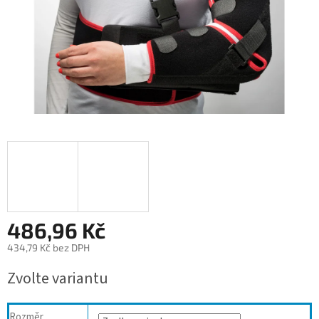
486,96 Kč
434,79 Kč bez DPH
Měrná
Zvolte variantu
cena:
Rozměr