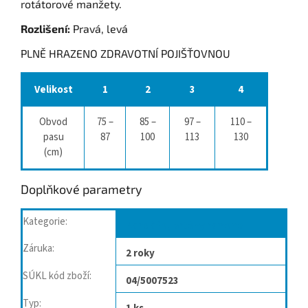
rotátorové manžety.
Rozlišení:
Pravá, levá
PLNĚ HRAZENO ZDRAVOTNÍ POJIŠŤOVNOU
Velikost
1
2
3
4
Obvod
75 –
85 –
97 –
110 –
pasu
87
100
113
130
(cm)
Doplňkové parametry
Kategorie
:
Bandáže, ortézy ramene
Záruka
:
2 roky
SÚKL kód zboží
:
04/5007523
Typ
: