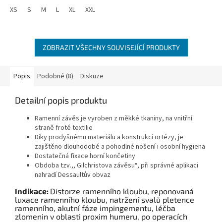
z
XS
S
M
L
XL
XXL
5
hvězdiček.
ZOBRAZIT VŠECHNY SOUVISEJÍCÍ PRODUKTY
Popis
Podobné (8)
Diskuze
Detailní popis produktu
Ramenní závěs je vyroben z měkké tkaniny, na vnitřní
straně froté textilie
Díky prodyšnému materiálu a konstrukci ortézy, je
zajištěno dlouhodobé a pohodlné nošení i osobní hygiena
Dostatečná fixace horní končetiny
Obdoba tzv.,, Gilchristova závěsu“, při správné aplikaci
nahradí Dessaultův obvaz
Indikace:
Distorze ramenního kloubu, reponovaná
luxace ramenního kloubu, natržení svalů pletence
ramenního, akutní fáze impingementu, léčba
zlomenin v oblasti proxim humeru, po operacích