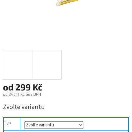
od
299 Kč
od
247,11 Kč
bez DPH
Měrná
Zvolte variantu
cena:
Typ