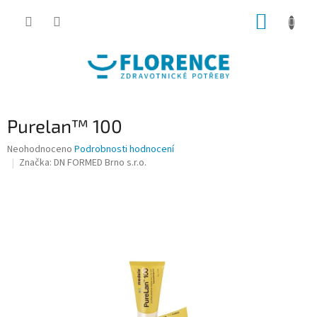
Přejít
NÁKUP
na
obsah
KOŠÍK
Purelan™ 100
Průměrné
Neohodnoceno
Podrobnosti hodnocení
hodnocení
Značka:
DN FORMED Brno s.r.o.
produktu
je
0,0
z
5
hvězdiček.