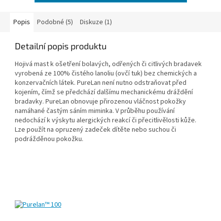
Popis
Podobné (5)
Diskuze (1)
Detailní popis produktu
Hojivá mast k ošetření bolavých, odřených či citlivých bradavek
vyrobená ze 100% čistého lanoliu (ovčí tuk) bez chemických a
konzervačních látek. PureLan není nutno odstraňovat před
kojením, čímž se předchází dalšímu mechanickému dráždění
bradavky. PureLan obnovuje přirozenou vláčnost pokožky
namáhané častým sáním miminka. V průběhu používání
nedochází k výskytu alergických reakcí či přecitlivělosti kůže.
Lze použít na opruzený zadeček dítěte nebo suchou či
podrážděnou pokožku.