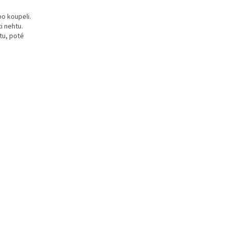
o koupeli.
i nehtu.
tu, poté