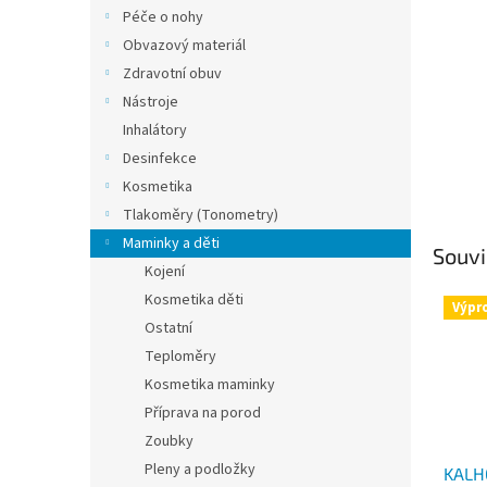
n
Péče o nohy
e
Obvazový materiál
l
Zdravotní obuv
Nástroje
Inhalátory
Desinfekce
Kosmetika
Tlakoměry (Tonometry)
Maminky a děti
Souvi
Kojení
Kosmetika děti
Výpr
Ostatní
Teploměry
Kosmetika maminky
Příprava na porod
Zoubky
Pleny a podložky
KALH