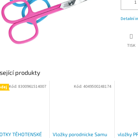
Detailní 
TISK
sející produkty
Kód:
8300961514007
Kód:
4049500248174
odej
OTKY TĚHOTENSKÉ
Vložky porodnicke Samu
vložky P