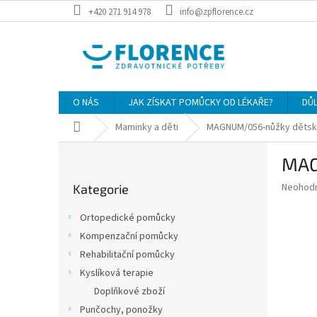
Přejít
+420 271 914 978
info@zpflorence.cz
na
obsah
O NÁS
JAK ZÍSKAT POMŮCKY OD LÉKAŘE?
DŮ
Domů
Maminky a děti
MAGNUM/056-nůžky dětské 
P
MAG
o
Přeskočit
s
Průměr
Neohod
Kategorie
kategorie
t
hodnoce
r
produkt
Ortopedické pomůcky
a
je
Kompenzační pomůcky
0,0
n
z
Rehabilitační pomůcky
n
5
í
Kyslíková terapie
hvězdič
p
Doplňkové zboží
a
Punčochy, ponožky