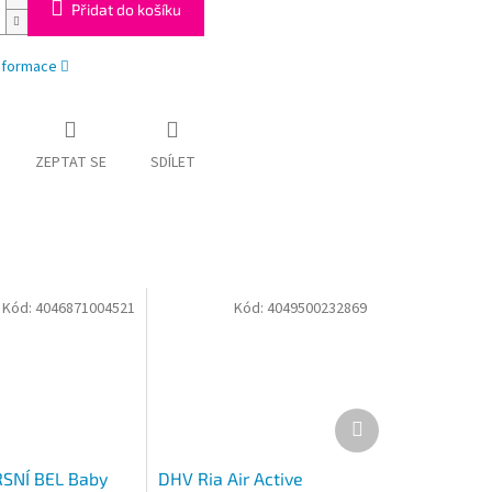
Přidat do košíku
informace
ZEPTAT SE
SDÍLET
Kód:
4046871004521
Kód:
4049500232869
Další
produkt
RSNÍ BEL Baby
DHV Ria Air Active