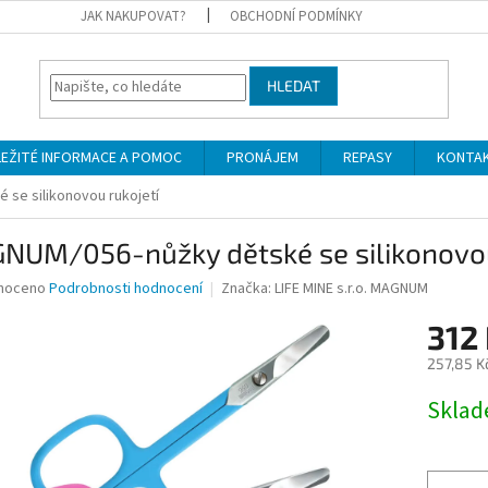
JAK NAKUPOVAT?
OBCHODNÍ PODMÍNKY
HLEDAT
LEŽITÉ INFORMACE A POMOC
PRONÁJEM
REPASY
KONTA
se silikonovou rukojetí
NUM/056-nůžky dětské se silikonovou
né
noceno
Podrobnosti hodnocení
Značka:
LIFE MINE s.r.o. MAGNUM
ní
312
u
257,85 K
Měrná
Skla
cena:
ek.