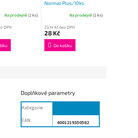
Normal Plus/10ks
Na prodejně
(2 ks)
Na prodejně
(1 ks)
ez DPH
23,14 Kč bez DPH
28 Kč
šíku
Do košíku
Doplňkové parametry
Kategorie
:
Maminky a děti
EAN
:
4001219350562