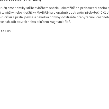
ručujeme nehtíky stříhat vběhem spánku, okamžitě po probouzení anebo p
ijte nůžky nebo kleštičky MAGNUM pro opatrně odstranění přebytečné část
e ručičku a prstík pevně a několika pohyby odstraňte přebytečnou část neh
te zahladit povrch nehtu pilníkem Magnum bébé.
za 1 ks.