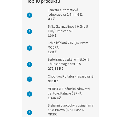
Top 10 produktů
Lanceta automatická
jednorázová 2,4mm G21
4 Kč
Stříkačka inzulínová 0,5ML U-
100 / Omnican 50
10 Kč
Jehla křídlatá 23G 0,6x19mm -
MODRÁ
12 Kč
Berle francouzská vyměkčená
Thuasne Magic soft 105
272,39 Kč
Chodítko/Rollator - repasované
990 Kč
MEDISTYLE dámská zdravotní
pantofel Patricie ČERNÁ
1 476 Kč
Stehenní punčochy s upínáním v
pase PRAVÁ (II. KT) MAXIS
MICRO