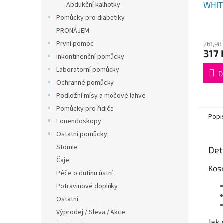
WHITE
Abdukční kalhotky
Pomůcky pro diabetiky
PRONÁJEM
První pomoc
261,98
317 
Inkontinenční pomůcky
Laboratorní pomůcky
D
Ochranné pomůcky
Podložní mísy a močové lahve
Pomůcky pro řidiče
Popi
Fonendoskopy
Ostatní pomůcky
Stomie
Det
Čaje
Kos
Péče o dutinu ústní
Potravinové doplňky
Ostatní
Výprodej / Sleva / Akce
Jak 