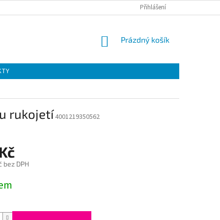
Přihlášení
NÁKUPNÍ
Prázdný košík
KOŠÍK
KTY
 rukojetí
4001219350562
 Kč
č bez DPH
dem