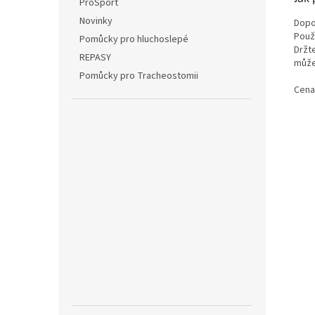
ProSport
Novinky
Dopo
Použ
Pomůcky pro hluchoslepé
Držt
REPASY
může
Pomůcky pro Tracheostomii
Cena 