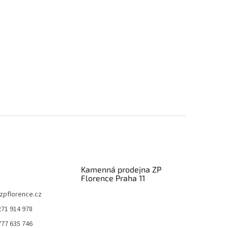
Kamenná prodejna ZP
Florence Praha 11
zpflorence.cz
271 914 978
777 635 746