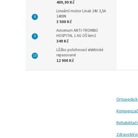
409,99 Kč
Lineární motor Linak 24V 3,5A
1400N
3 500 Kč
Avicenum ANTI-TROMBO
HOSPITAL 1 AG OŠ lem2
349 Kč
Lůžko polohovací elektrické
repasované
12 900 Kč
Z
á
p
a
t
Ortopedic
í
Kompenzač
Rehabilita
Zdravotní 