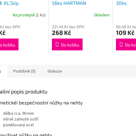
 XL,Slip
56ks HARTMAN
30ks
Na prodejně
(1 ks)
Skladem
 Kč bez DPH
221,49 Kč bez DPH
90,08 Kč b
Kč
268 Kč
109 Kč
o košíku
Do košíku
Do ko
s
Podobné (5)
Diskuze
ailní popis produktu
metickéí bezpečnostní nůžky na nehty
délka cca. 90 mm
mírně zahnuté ostří
poniklovaná ocel
používat nůžky na nehty