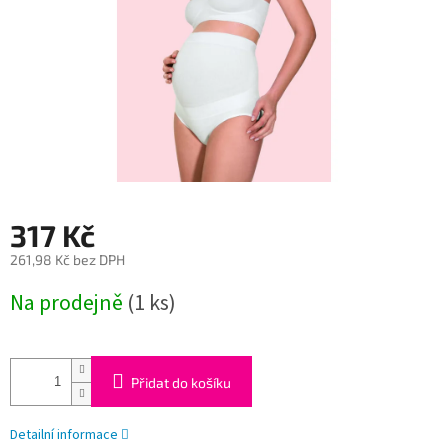
317 Kč
261,98 Kč bez DPH
Měrná
Na prodejně
(1 ks)
cena:
Přidat do košíku
Detailní informace