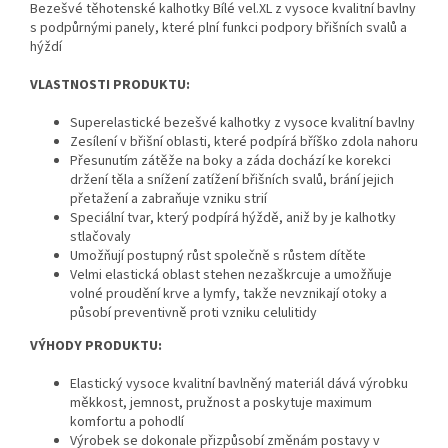
Bezešvé těhotenské kalhotky Bílé vel.XL z vysoce kvalitní bavlny
s podpůrnými panely, které plní funkci podpory břišních svalů a
hýždí
VLASTNOSTI PRODUKTU:
Superelastické bezešvé kalhotky z vysoce kvalitní bavlny
Zesílení v břišní oblasti, které podpírá bříško zdola nahoru
Přesunutím zátěže na boky a záda dochází ke korekci
držení těla a snížení zatížení břišních svalů, brání jejich
přetažení a zabraňuje vzniku strií
Speciální tvar, který podpírá hýždě, aniž by je kalhotky
stlačovaly
Umožňují postupný růst společně s růstem dítěte
Velmi elastická oblast stehen nezaškrcuje a umožňuje
volné proudění krve a lymfy, takže nevznikají otoky a
působí preventivně proti vzniku celulitidy
VÝHODY PRODUKTU:
Elastický vysoce kvalitní bavlněný materiál dává výrobku
měkkost, jemnost, pružnost a poskytuje maximum
komfortu a pohodlí
Výrobek se dokonale přizpůsobí změnám postavy v