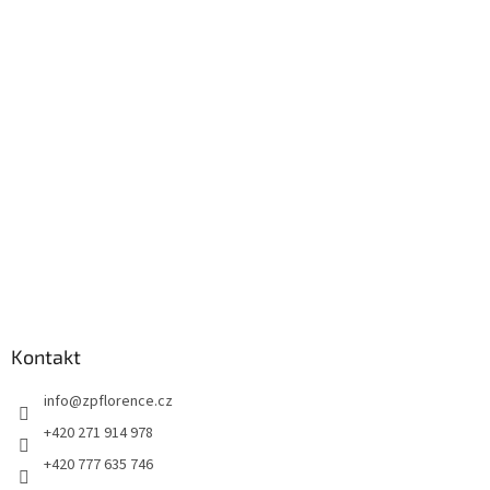
á
p
a
t
í
Kontakt
info
@
zpflorence.cz
+420 271 914 978
+420 777 635 746