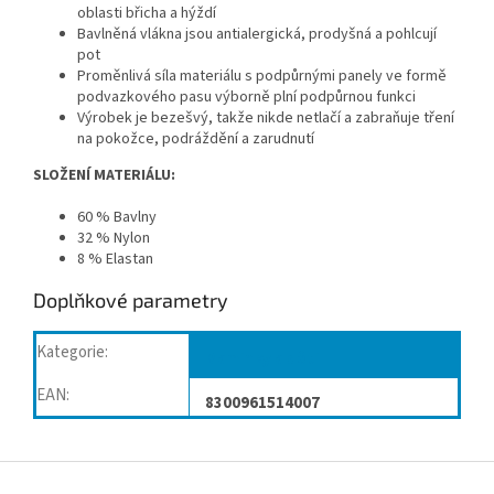
oblasti břicha a hýždí
Bavlněná vlákna jsou antialergická, prodyšná a pohlcují
pot
Proměnlivá síla materiálu s podpůrnými panely ve formě
podvazkového pasu výborně plní podpůrnou funkci
Výrobek je bezešvý, takže nikde netlačí a zabraňuje tření
na pokožce, podráždění a zarudnutí
SLOŽENÍ MATERIÁLU:
60 % Bavlny
32 % Nylon
8 % Elastan
Doplňkové parametry
Kategorie
:
Maminky a děti
EAN
:
8300961514007
Z