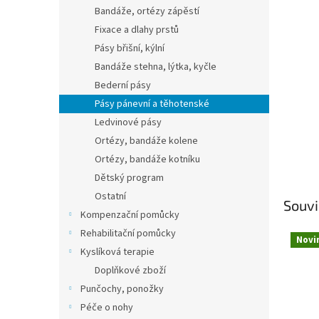
n
Bandáže, ortézy zápěstí
e
Fixace a dlahy prstů
l
Pásy břišní, kýlní
Bandáže stehna, lýtka, kyčle
Bederní pásy
Pásy pánevní a těhotenské
Ledvinové pásy
Ortézy, bandáže kolene
Ortézy, bandáže kotníku
Dětský program
Ostatní
Souvi
Kompenzační pomůcky
Rehabilitační pomůcky
Novi
Kyslíková terapie
Doplňkové zboží
Punčochy, ponožky
Péče o nohy