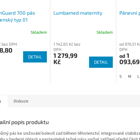
nGuard 700 pás
Lumbamed maternity
Pánevní 
enský typ 01
Skladem
Skladem
Kč bez DPH
1 142,85 Kč bez
od 976,51 K
8,80
DPH
DPH
1 279,99
1
od
DETAIL
Kč
093,69
DETAIL
S
M
L
s
Diskuze
ailní popis produktu
ůrný pás ke snižování bolestí zad během těhotenství. Integrované stabiliz
hy v bederní oblasti a nastavitelné tažné pásy snižují zatížení přední části 