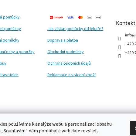
ké pomůcky
Kontakt
ní pomůcky
Jak získat pomůcky od lékaře?
info
@
ční pomůcky
Doprava a platba
+420 
punčochy a ponožky
Obchodní podmínky
+420 
obuv
Ochrana osobních údajů
dravotních
Reklamace a vrácení zboží
ies používáme k analýze webu a personalizaci obsahu.
a „Souhlasím" nám pomáháte web dále rozvíjet.