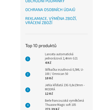
OBCHODNÍ PODMÍNKY
OCHRANA OSOBNÍCH ÚDAJŮ
REKLAMACE, VÝMĚNA ZBOŽÍ,
VRÁCENÍ ZBOŽÍ
Top 10 produktů
Lanceta automatická
jednorázová 2,4mm G21
4 Kč
Stříkačka inzulínová 0,5ML U-
100 / Omnican 50
10 Kč
Jehla křídlatá 23G 0,6x19mm -
MODRÁ
12 Kč
Berle francouzská vyměkčená
Thuasne Magic soft 105
272,39 Kč