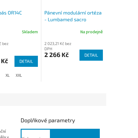
pás OR14C
Pánevní modulární ortéza
- Lumbamed sacro
Skladem
Na prodejně
č bez
2 023,21 Kč bez
DPH
2 266 Kč
DETAIL
 Kč
DETAIL
XL
XXL
Doplňkové parametry
ační
Pásy pánevní a
těla v