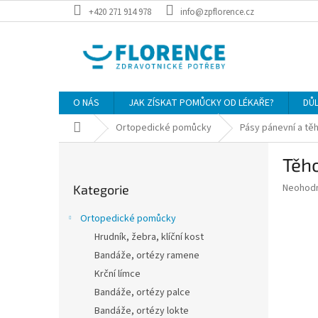
Přejít
+420 271 914 978
info@zpflorence.cz
na
obsah
O NÁS
JAK ZÍSKAT POMŮCKY OD LÉKAŘE?
DŮ
Domů
Ortopedické pomůcky
Pásy pánevní a tě
P
Těho
o
Přeskočit
s
Průměr
Neohod
Kategorie
kategorie
t
hodnoce
r
produkt
Ortopedické pomůcky
a
je
Hrudník, žebra, klíční kost
0,0
n
z
Bandáže, ortézy ramene
n
5
í
Krční límce
hvězdič
p
Bandáže, ortézy palce
a
Bandáže, ortézy lokte