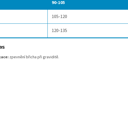
90-105
105-120
120-135
kace:
zpevnění břicha při graviditě.