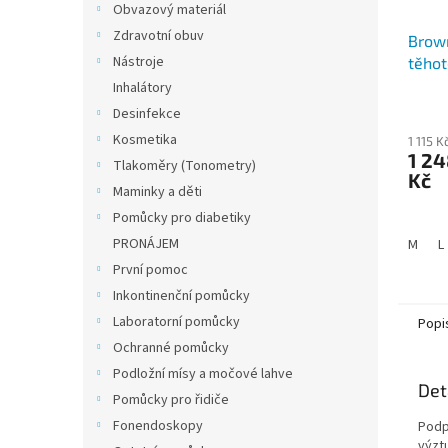
Obvazový materiál
Zdravotní obuv
Brow
Nástroje
těhot
Inhalátory
Desinfekce
Kosmetika
1 115 
1 24
Tlakoměry (Tonometry)
Kč
Maminky a děti
Pomůcky pro diabetiky
PRONÁJEM
M
L
První pomoc
Inkontinenční pomůcky
Laboratorní pomůcky
Popi
Ochranné pomůcky
Podložní mísy a močové lahve
Det
Pomůcky pro řidiče
Fonendoskopy
Podp
výztu