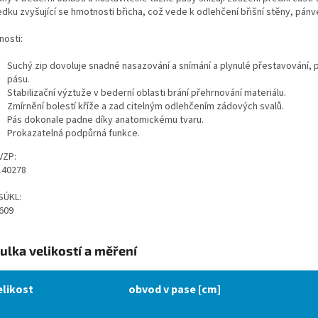
dku zvyšující se hmotnosti břicha, což vede k odlehčení břišní stěny, pánv
nosti:
Suchý zip dovoluje snadné nasazování a snímání a plynulé přestavování, p
pásu.
Stabilizační výztuže v bederní oblasti brání přehrnování materiálu.
Zmírnění bolestí kříže a zad citelným odlehčením zádových svalů.
Pás dokonale padne díky anatomickému tvaru.
Prokazatelná podpůrná funkce.
VZP:
140278
SÚKL:
609
ulka velikostí a měření
elikost
obvod v pase [cm]