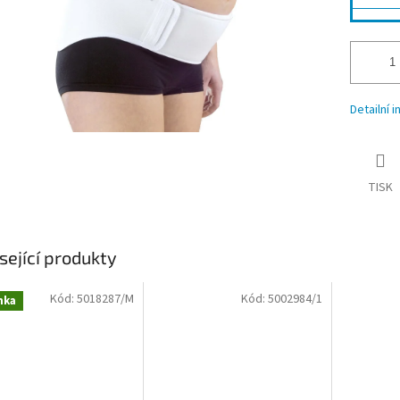
Detailní 
TISK
sející produkty
Kód:
5018287/M
Kód:
5002984/1
nka