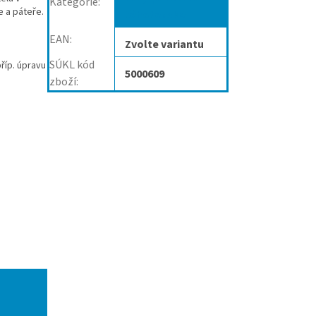
Kategorie
:
e a páteře.
těhotenské
EAN
:
Zvolte variantu
SÚKL kód
říp. úpravu
5000609
zboží
: