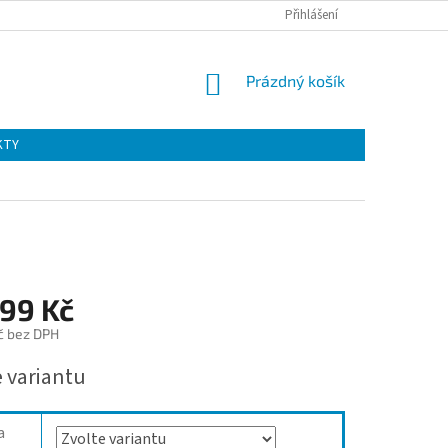
Přihlášení
NÁKUPNÍ
Prázdný košík
KOŠÍK
KTY
,99 Kč
č bez DPH
e variantu
a