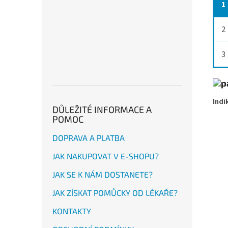
1
2
3
I
ndi
DŮLEŽITÉ INFORMACE A
POMOC
DOPRAVA A PLATBA
JAK NAKUPOVAT V E-SHOPU?
JAK SE K NÁM DOSTANETE?
JAK ZÍSKAT POMŮCKY OD LÉKAŘE?
KONTAKTY