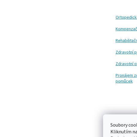
p
a
t
Ortopedic
í
Kompenzač
Rehabilita
Zdravotní 
Zdravotní 
Pronájem z
pomůcek
Soubory cook
Kliknutím n