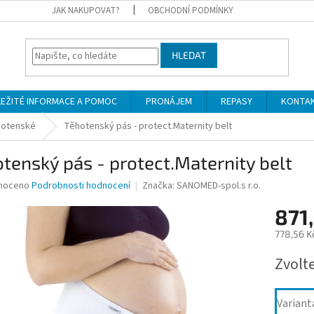
JAK NAKUPOVAT?
OBCHODNÍ PODMÍNKY
HLEDAT
LEŽITÉ INFORMACE A POMOC
PRONÁJEM
REPASY
KONTA
hotenské
Těhotenský pás - protect.Maternity belt
tenský pás - protect.Maternity belt
né
noceno
Podrobnosti hodnocení
Značka:
SANOMED-spol.s r.o.
ní
871
u
778,56 K
Měrná
Zvolt
cena:
ek.
Variant