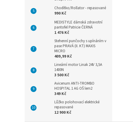
Chodítko/Rollator - repasované
990 Kč
MEDISTYLE dámská zdravotní
pantofel Patricie ČERNÁ
1 476 Kč
Stehenní punčochy s upínáním v
pase PRAVÁ (II. KT) MAXIS
MICRO
409,99 Kč
Lineární motor Linak 24V 3,5A
1400N
3 500 Kč
Avicenum ANTI-TROMBO
HOSPITAL 1 AG OŠ lem2
349 Kč
Lůžko polohovací elektrické
repasované
12 900 Kč
Z
á