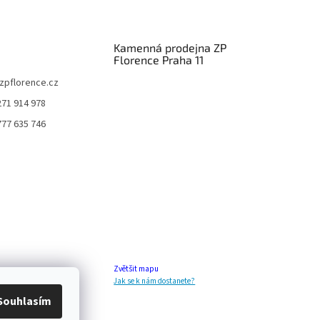
Kamenná prodejna ZP
Florence Praha 11
zpflorence.cz
271 914 978
777 635 746
Zvětšit mapu
Jak se k nám dostanete?
Souhlasím