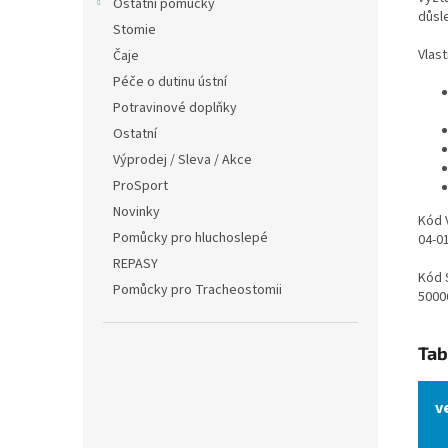
Ostatní pomůcky
důsle
Stomie
Vlast
Čaje
Péče o dutinu ústní
Potravinové doplňky
Ostatní
Výprodej / Sleva / Akce
ProSport
Novinky
Kód 
Pomůcky pro hluchoslepé
04-0
REPASY
Kód 
Pomůcky pro Tracheostomii
5000
Tab
v