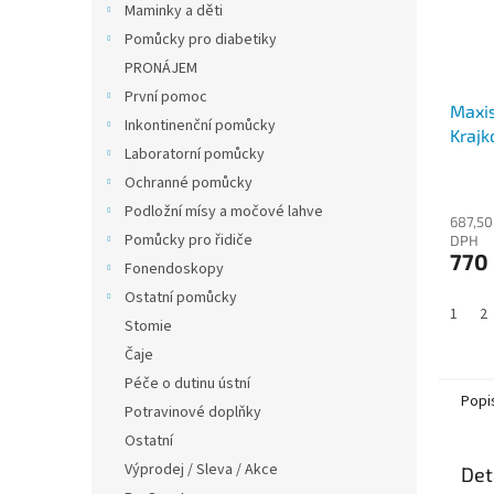
Maminky a děti
Pomůcky pro diabetiky
PRONÁJEM
První pomoc
Maxis
Inkontinenční pomůcky
Krajk
Laboratorní pomůcky
Ochranné pomůcky
Podložní mísy a močové lahve
687,50
Pomůcky pro řidiče
DPH
770
Fonendoskopy
Ostatní pomůcky
1
2
Stomie
Čaje
Péče o dutinu ústní
Popi
Potravinové doplňky
Ostatní
Výprodej / Sleva / Akce
Det