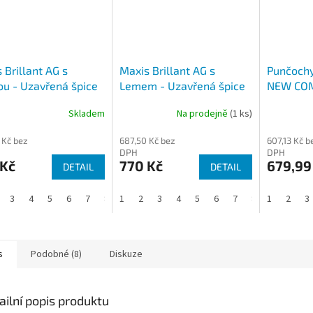
 Brillant AG s
Maxis Brillant AG s
Punčochy
ou - Uzavřená špice
Lemem - Uzavřená špice
NEW CO
LEM bez 
Skladem
Na prodejně
(1 ks)
 Kč bez
687,50 Kč bez
607,13 Kč b
DPH
DPH
 Kč
770 Kč
679,99
DETAIL
DETAIL
3
4
5
6
7
8
1
2
3
4
5
6
7
8
1
2
3
s
Podobné (8)
Diskuze
ailní popis produktu