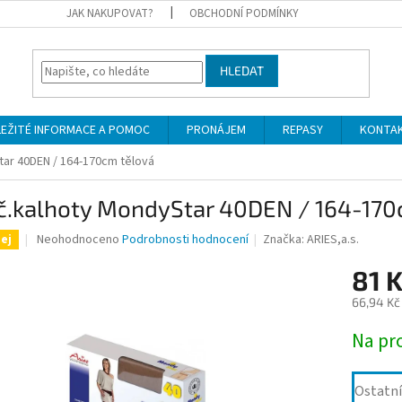
JAK NAKUPOVAT?
OBCHODNÍ PODMÍNKY
HLEDAT
LEŽITÉ INFORMACE A POMOC
PRONÁJEM
REPASY
KONTA
ar 40DEN / 164-170cm tělová
č.kalhoty MondyStar 40DEN / 164-170
Průměrné
Neohodnoceno
Podrobnosti hodnocení
Značka:
ARIES,a.s.
ej
hodnocení
produktu
81 
je
66,94 Kč
0,0
z
Měrná
Na pr
5
cena:
hvězdiček.
Ostatní