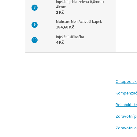
Injekční jehla zelená 0,8mm x
40mm
2 Kč
Molicare Men Active 5 kapek
184,60 Kč
Injekční stříkačka
4 Kč
Z
á
p
a
t
Ortopedic
í
Kompenzač
Rehabilita
Zdravotní 
Zdravotní 