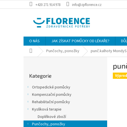
Přejít
+420 271 914 978
info@zpflorence.cz
na
obsah
O NÁS
JAK ZÍSKAT POMŮCKY OD LÉKAŘE?
DŮ
Domů
Punčochy, ponožky
punč.kalhoty MondySt
P
pun
o
Přeskočit
s
Kategorie
kategorie
Výprod
t
r
Ortopedické pomůcky
a
Kompenzační pomůcky
n
Rehabilitační pomůcky
n
í
Kyslíková terapie
p
Doplňkové zboží
a
Punčochy, ponožky