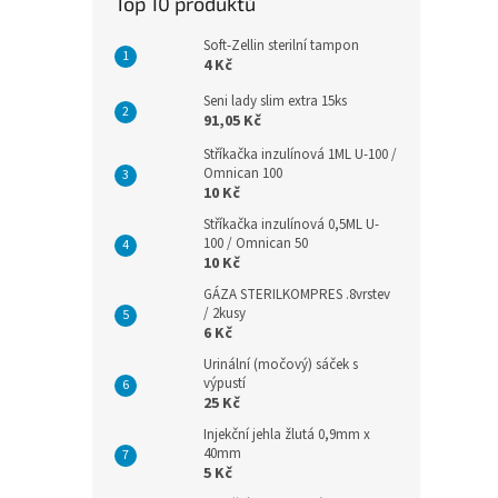
Top 10 produktů
Soft-Zellin sterilní tampon
4 Kč
Seni lady slim extra 15ks
91,05 Kč
Stříkačka inzulínová 1ML U-100 /
Omnican 100
10 Kč
Stříkačka inzulínová 0,5ML U-
100 / Omnican 50
10 Kč
GÁZA STERILKOMPRES .8vrstev
/ 2kusy
6 Kč
Urinální (močový) sáček s
výpustí
25 Kč
Injekční jehla žlutá 0,9mm x
40mm
5 Kč