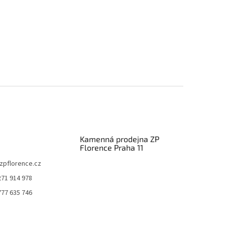
Kamenná prodejna ZP
Florence Praha 11
zpflorence.cz
271 914 978
777 635 746