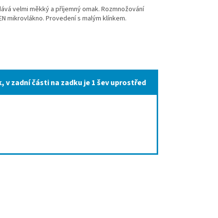
odává velmi měkký a příjemný omak. Rozmnožování
DEN mikrovlákno. Provedení s malým klínkem.
 v zadní části na zadku je 1 šev uprostřed