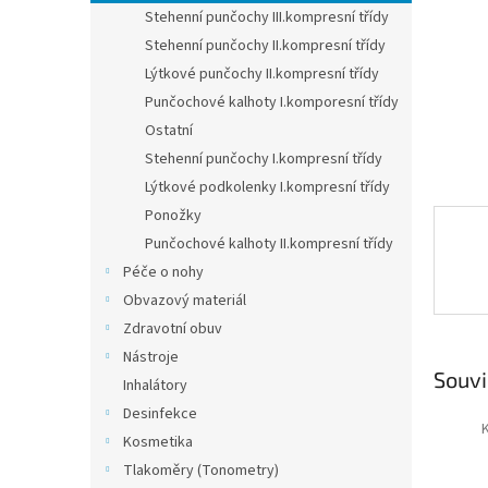
n
Stehenní punčochy III.kompresní třídy
e
Stehenní punčochy II.kompresní třídy
l
Lýtkové punčochy II.kompresní třídy
Punčochové kalhoty I.komporesní třídy
Ostatní
Stehenní punčochy I.kompresní třídy
Lýtkové podkolenky I.kompresní třídy
Ponožky
Punčochové kalhoty II.kompresní třídy
Péče o nohy
Obvazový materiál
Zdravotní obuv
Nástroje
Souvi
Inhalátory
Desinfekce
Kosmetika
Tlakoměry (Tonometry)