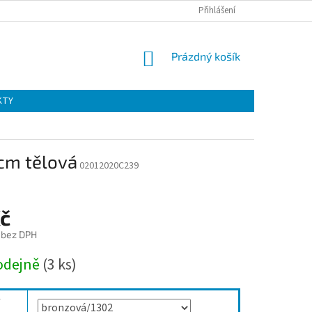
Přihlášení
NÁKUPNÍ
Prázdný košík
KOŠÍK
KTY
cm tělová
02012020C239
Kč
 bez DPH
odejně
(3 ks)