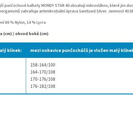
ější punčochové kalhoty MONDY STAR 40 obsahují mikrovlákno, které jim d
oorganismů zabraňuje antimikrobiální úprava Sanitized Silver. Jemnost 40 
ení 86 % Nylon, 14 % Lycra
a (cm) / obvod boků (cm)
alý klínek:
mezi nohavice punčocháčů je vložen malý klínek,
158-164/100
164-170/108
170-176/108
176-182/108