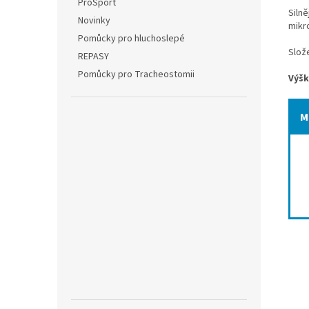
ProSport
Siln
Novinky
mikr
Pomůcky pro hluchoslepé
Slož
REPASY
Pomůcky pro Tracheostomii
Výšk
M