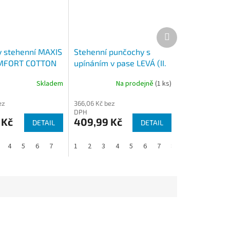
Další
produkt
 stehenní MAXIS
Stehenní punčochy s
MFORT COTTON
upínáním v pase LEVÁ (II.
špice Tělová
KT) MAXIS MICRO
Skladem
Na prodejně
(1 ks)
ez
366,06 Kč bez
DPH
 Kč
409,99 Kč
DETAIL
DETAIL
4
5
6
7
8
1
2
3
4
5
6
7
8