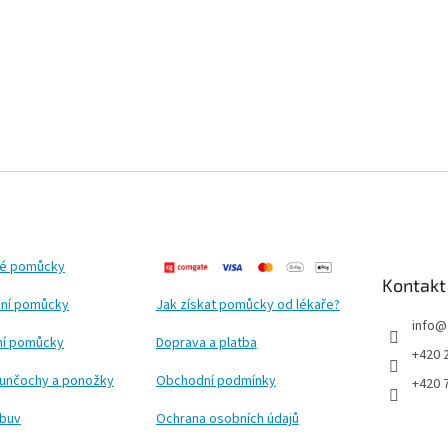
ké pomůcky
Kontakt
ní pomůcky
Jak získat pomůcky od lékaře?
info
@
ční pomůcky
Doprava a platba
+420 
punčochy a ponožky
Obchodní podmínky
+420 
obuv
Ochrana osobních údajů