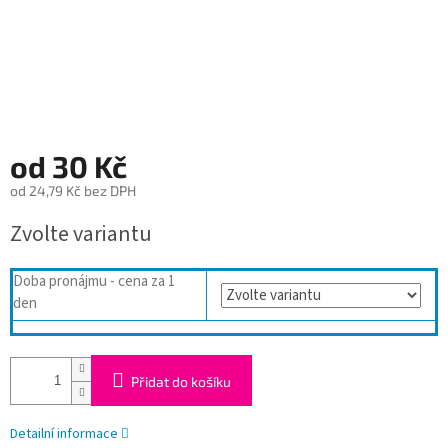
od
30 Kč
od
24,79 Kč
bez DPH
Měrná
Zvolte variantu
cena:
Doba pronájmu - cena za 1
den
Přidat do košíku
Detailní informace