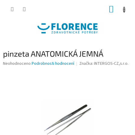
Přejít
NÁKUP
na
obsah
KOŠÍK
pinzeta ANATOMICKÁ JEMNÁ
Průměrné
Neohodnoceno
Podrobnosti hodnocení
Značka:
INTERGOS-CZ,s.r.o.
hodnocení
produktu
je
0,0
z
5
hvězdiček.