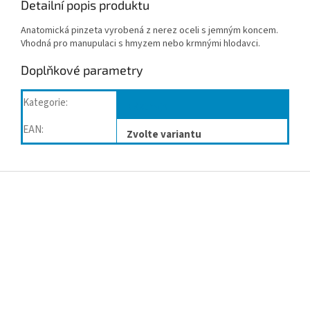
Detailní popis produktu
Anatomická pinzeta vyrobená z nerez oceli s jemným koncem.
Vhodná pro manupulaci s hmyzem nebo krmnými hlodavci.
Doplňkové parametry
Kategorie
:
Nástroje
EAN
:
Zvolte variantu
Z
á
p
a
t
í