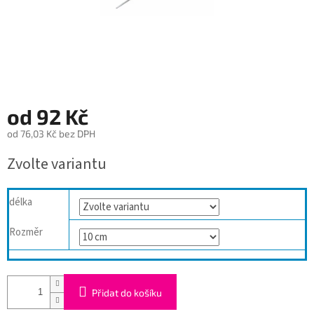
od
92 Kč
od
76,03 Kč
bez DPH
Měrná
Zvolte variantu
cena:
délka
Rozměr
Přidat do košíku