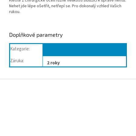
Kleště z chirurgické oceli různé velikosti sloužící k úpravě nehtů.
Nehet jde lépe ošetřit, netřepí se. Pro dokonalý vzhled Vašich
rukou.
Doplňkové parametry
Kategorie
:
Nůžky manikurní,kleště
Záruka
:
2 roky
Z
á
p
a
t
í