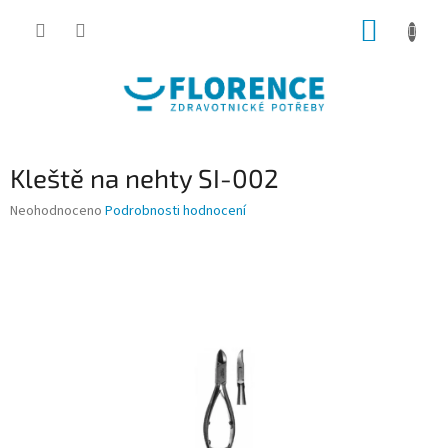
Přejít
NÁKUP
na
obsah
KOŠÍK
Kleště na nehty SI-002
Průměrné
Neohodnoceno
Podrobnosti hodnocení
hodnocení
produktu
je
0,0
z
5
hvězdiček.