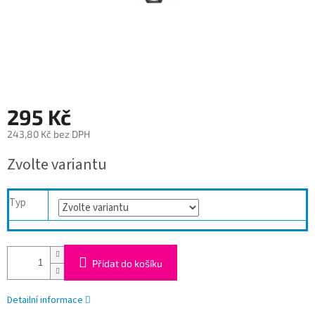
295 Kč
243,80 Kč bez DPH
Měrná
Zvolte variantu
cena:
Typ
Přidat do košíku
Detailní informace