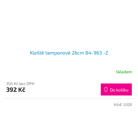
Kleště tamponové 26cm 84-963 -Z
Skladem
350 Kč bez DPH
392 Kč
Do košíku
Kód:
1028