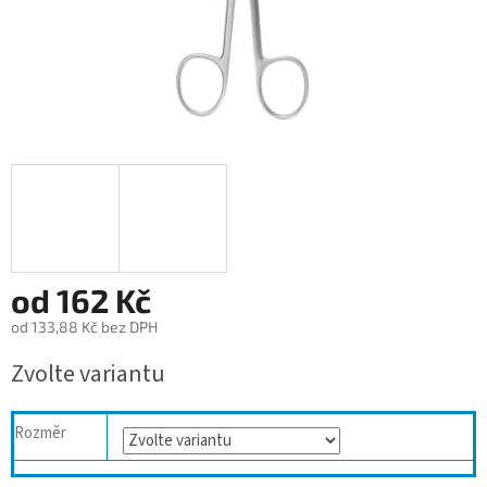
od
162 Kč
od
133,88 Kč
bez DPH
Měrná
Zvolte variantu
cena:
Rozměr