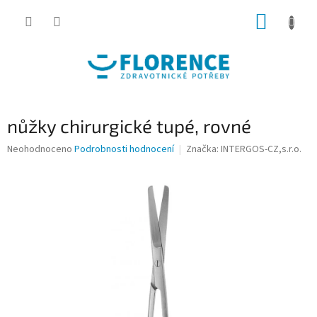
Přejít
NÁKUP
na
obsah
KOŠÍK
nůžky chirurgické tupé, rovné
Průměrné
Neohodnoceno
Podrobnosti hodnocení
Značka:
INTERGOS-CZ,s.r.o.
hodnocení
produktu
je
0,0
z
5
hvězdiček.