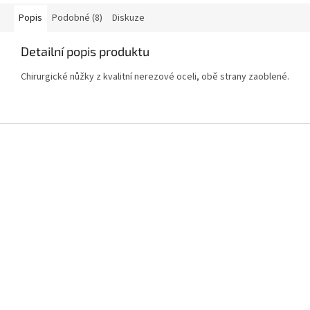
Popis
Podobné (8)
Diskuze
Detailní popis produktu
Chirurgické nůžky z kvalitní nerezové oceli, obě strany zaoblené.
Z
á
p
a
t
í