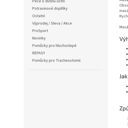
Péče o dutinu ústní
Obsa
Potravinové doplňky
masáž
Ostatní
Rych
Výprodej / Sleva / Akce
Masá
ProSport
Výh
Novinky
Pomůcky pro hluchoslepé
REPASY
Pomůcky pro Tracheostomii
Jak
Způ