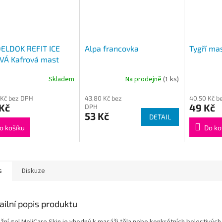
ELDOK REFIT ICE
Alpa francovka
Tygří ma
VÁ Kafrová mast
l
Skladem
Na prodejně
(1 ks)
Průměrné
hodnocení
 Kč bez DPH
43,80 Kč bez
40,50 Kč b
produktu
Kč
49 Kč
DPH
je
53 Kč
DETAIL
4,5
z
o košíku
Do ko
5
hvězdiček.
s
Diskuze
ailní popis produktu
žní gel MoliCare Skin je vhodný k masáži těla nebo konkrétních bolestivých 