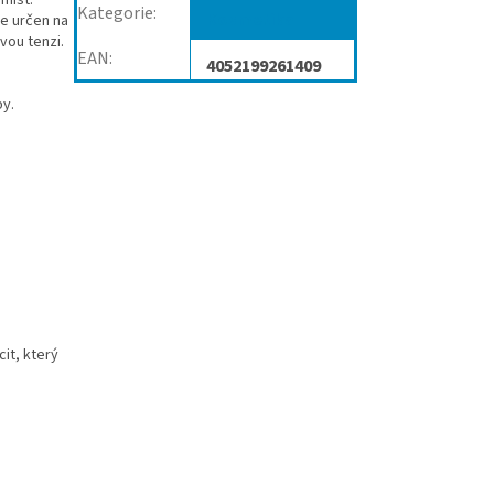
Kategorie
:
Kosmetika
e určen na
vou tenzi.
EAN
:
4052199261409
by.
it, který