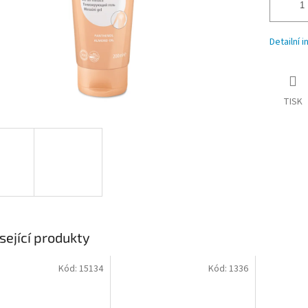
Detailní 
TISK
sející produkty
Kód:
15134
Kód:
1336