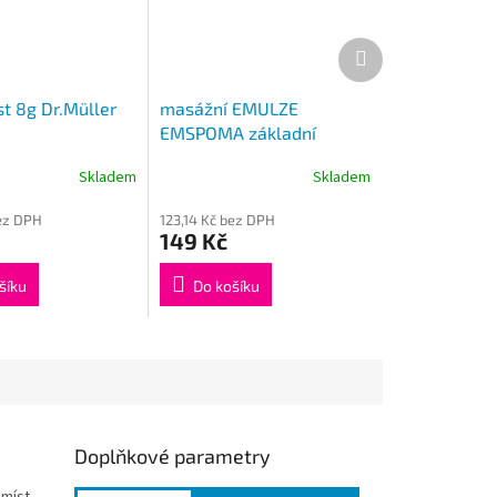
Další
produkt
st 8g Dr.Müller
masážní EMULZE
EMSPOMA základní
500ml
Skladem
Skladem
ez DPH
123,14 Kč bez DPH
149 Kč
šíku
Do košíku
Doplňkové parametry
míst.