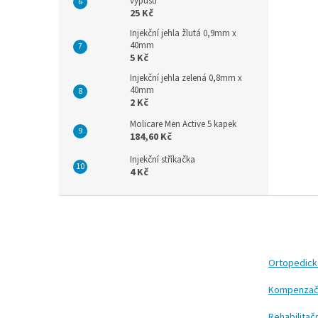
výpustí
25 Kč
Injekční jehla žlutá 0,9mm x
40mm
5 Kč
Injekční jehla zelená 0,8mm x
40mm
2 Kč
Molicare Men Active 5 kapek
184,60 Kč
Injekční stříkačka
4 Kč
Z
á
p
a
t
Ortopedic
í
Kompenzač
Rehabilita