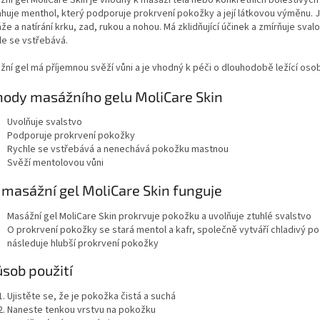
huje menthol, který podporuje prokrvení pokožky a její látkovou výměnu. J
e a natírání krku, zad, rukou a nohou. Má zklidňující účinek a zmírňuje svalo
le se vstřebává.
žní gel má příjemnou svěží vůni a je vhodný k péči o dlouhodobě ležící oso
ody masážního gelu MoliCare Skin
Uvolňuje svalstvo
Podporuje prokrvení pokožky
Rychle se vstřebává a nenechává pokožku mastnou
Svěží mentolovou vůni
 masážní gel MoliCare Skin funguje
Masážní gel MoliCare Skin prokrvuje pokožku a uvolňuje ztuhlé svalstvo
O prokrvení pokožky se stará mentol a kafr, společně vytváří chladivý poc
následuje hlubší prokrvení pokožky
sob použití
Ujistěte se, že je pokožka čistá a suchá
Naneste tenkou vrstvu na pokožku