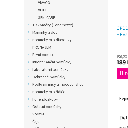
VIVACO
VIRDE
SENI CARE
Tlakoměry (Tonometry)
OPOD
Maminky a děti
HŘEJI
Pomůcky pro diabetiky
200m
PRONÁJEM
První pomoc
156,20
189 
Inkontinenční pomůcky
Laboratorní pomůcky
D
Ochranné pomůcky
Podložní mísy a močové lahve
Pomůcky pro řidiče
Popi
Fonendoskopy
Ostatní pomůcky
Stomie
Det
Čaje
Masá