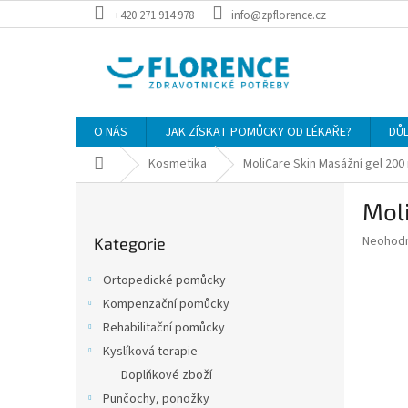
Přejít
+420 271 914 978
info@zpflorence.cz
na
obsah
O NÁS
JAK ZÍSKAT POMŮCKY OD LÉKAŘE?
DŮ
Domů
Kosmetika
MoliCare Skin Masážní gel 200
P
Moli
o
Přeskočit
s
Průměr
Neohod
Kategorie
kategorie
t
hodnoce
r
produkt
Ortopedické pomůcky
a
je
Kompenzační pomůcky
0,0
n
z
Rehabilitační pomůcky
n
5
í
Kyslíková terapie
hvězdič
p
Doplňkové zboží
a
Punčochy, ponožky