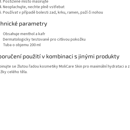
Postižené místo masírujte
Neoplachujte, nechte plně vstřebat
Používat v případě bolesti zad, krku, ramen, paží či nohou
chnické parametry
Obsahuje menthol a kafr
Dermatologicky testované pro citlivou pokožku
Tuba o objemu 200 ml
oručení použití v kombinaci s jinými produkty
inujte se žlutou řadou kosmetiky MoliCare Skin pro maximální hydrataci a z
žky celého těla.