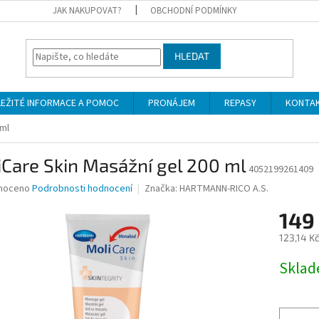
JAK NAKUPOVAT?
OBCHODNÍ PODMÍNKY
HLEDAT
LEŽITÉ INFORMACE A POMOC
PRONÁJEM
REPASY
KONTA
 ml
Care Skin Masážní gel 200 ml
4052199261409
né
noceno
Podrobnosti hodnocení
Značka:
HARTMANN-RICO A.S.
ní
149
u
123,14 K
Měrná
Skla
cena:
ek.