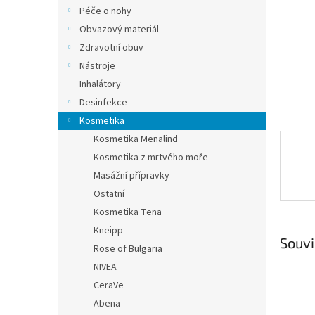
n
Péče o nohy
e
Obvazový materiál
l
Zdravotní obuv
Nástroje
Inhalátory
Desinfekce
Kosmetika
Kosmetika Menalind
Kosmetika z mrtvého moře
Masážní přípravky
Ostatní
Kosmetika Tena
Kneipp
Souvi
Rose of Bulgaria
NIVEA
CeraVe
Abena