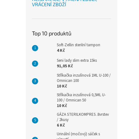
VRÁCENÍ ZBOŽÍ
Top 10 produktů
Soft-Zellin sterilní tampon
4 Kč
Seni lady slim extra 15ks
91,05 Kč
Stříkačka inzulínová 1ML U-100 /
Omnican 100
10 Kč
Stříkačka inzulínová 0,5ML U-
100 / Omnican 50
10 Kč
GÁZA STERILKOMPRES .8vrstev
/ 2kusy
6 Kč
Urinální (močový) sáček s