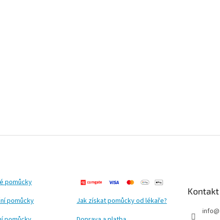
ké pomůcky
Kontakt
ní pomůcky
Jak získat pomůcky od lékaře?
info
@
ční pomůcky
Doprava a platba