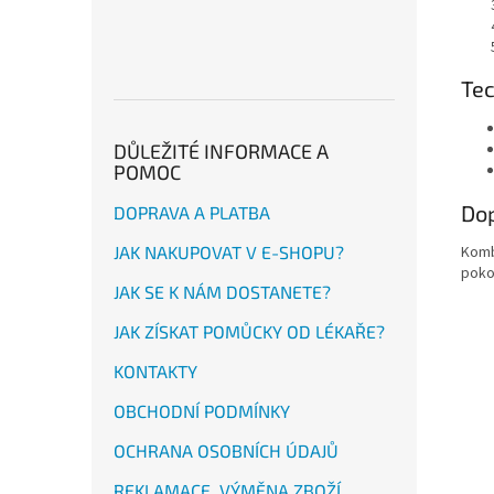
Te
DŮLEŽITÉ INFORMACE A
POMOC
Dop
DOPRAVA A PLATBA
JAK NAKUPOVAT V E-SHOPU?
Komb
poko
JAK SE K NÁM DOSTANETE?
JAK ZÍSKAT POMŮCKY OD LÉKAŘE?
KONTAKTY
OBCHODNÍ PODMÍNKY
OCHRANA OSOBNÍCH ÚDAJŮ
REKLAMACE, VÝMĚNA ZBOŽÍ,