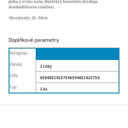
jednu z vrstev ovinu. Manžeta k tonometru obsahuje
dvouhadičkovou vzdušnici.
Obvod paže: 24 - 50cm
Doplňkové parametry
Kategorie
:
Příslušenství
Záruka
:
2 roky
EAN
:
85940334157548594033415754
Typ
:
1 ks
Z
á
p
a