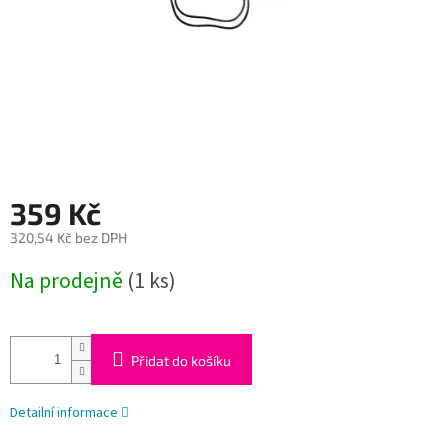
359 Kč
320,54 Kč bez DPH
Měrná
Na prodejně
(1 ks)
cena:
Přidat do košíku
Detailní informace