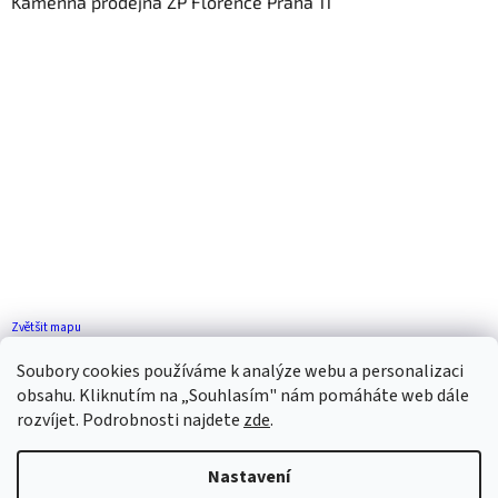
Kamenná prodejna ZP Florence Praha 11
Zvětšit mapu
Jak se k nám dostanete?
Soubory cookies používáme k analýze webu a personalizaci
obsahu. Kliknutím na „Souhlasím" nám pomáháte web dále
rozvíjet. Podrobnosti najdete
zde
.
Nastavení
Vytvořil Shoptet