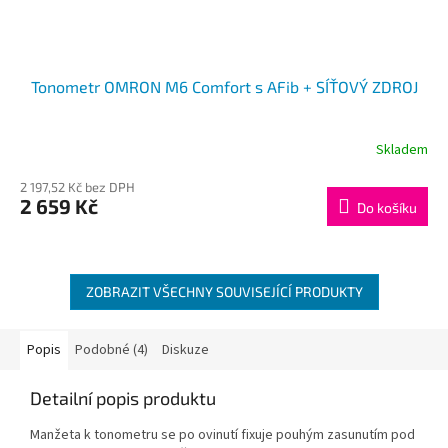
Tonometr OMRON M6 Comfort s AFib + SÍŤOVÝ ZDROJ
Skladem
2 197,52 Kč bez DPH
2 659 Kč
Do košíku
ZOBRAZIT VŠECHNY SOUVISEJÍCÍ PRODUKTY
Popis
Podobné (4)
Diskuze
Detailní popis produktu
Manžeta k tonometru se po ovinutí fixuje pouhým zasunutím pod