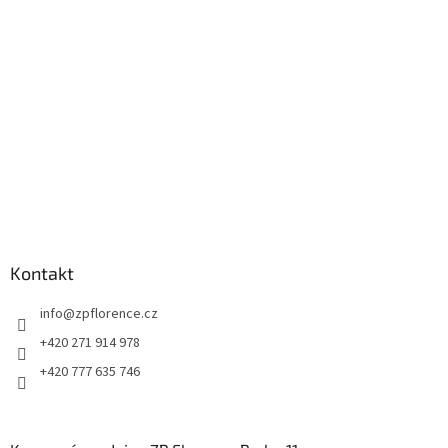
t
í
Kontakt
info
@
zpflorence.cz
+420 271 914 978
+420 777 635 746