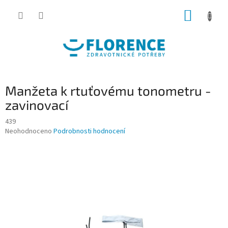
Přejít
NÁKUP
na
obsah
KOŠÍK
Manžeta k rtuťovému tonometru -
zavinovací
439
Průměrné
Neohodnoceno
Podrobnosti hodnocení
hodnocení
produktu
je
0,0
z
5
hvězdiček.