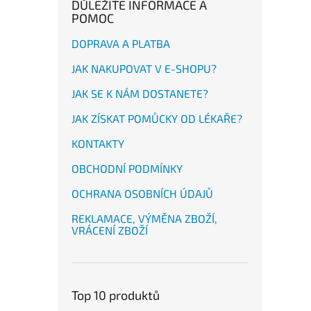
DŮLEŽITÉ INFORMACE A
POMOC
DOPRAVA A PLATBA
JAK NAKUPOVAT V E-SHOPU?
JAK SE K NÁM DOSTANETE?
JAK ZÍSKAT POMŮCKY OD LÉKAŘE?
KONTAKTY
OBCHODNÍ PODMÍNKY
OCHRANA OSOBNÍCH ÚDAJŮ
REKLAMACE, VÝMĚNA ZBOŽÍ,
VRÁCENÍ ZBOŽÍ
Top 10 produktů