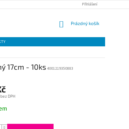
Přihlášení
NÁKUPNÍ
Prázdný košík
KOŠÍK
KTY
ý 17cm - 10ks
4001219350883
Kč
 bez DPH
dem