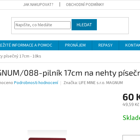
JAK NAKUPOVAT?
OBCHODNÍ PODMÍNKY
HLEDAT
LEŽITÉ INFORMACE A POMOC
PRONÁJEM
REPASY
KONTA
y písečný 17cm - 10ks
NUM/088-pilník 17cm na nehty písečn
né
noceno
Podrobnosti hodnocení
Značka:
LIFE MINE s.r.o. MAGNUM
ní
60 
u
49,59 Kč
Měrná
Skla
cena:
ek.