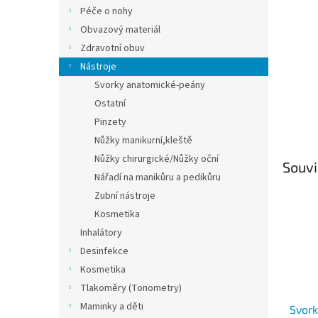
n
Péče o nohy
e
Obvazový materiál
l
Zdravotní obuv
Nástroje
Svorky anatomické-peány
Ostatní
Pinzety
Nůžky manikurní,kleště
Nůžky chirurgické/Nůžky oční
Souvi
Nářadí na manikůru a pedikůru
Zubní nástroje
Kosmetika
Inhalátory
Desinfekce
Kosmetika
Tlakoměry (Tonometry)
Maminky a děti
Svork