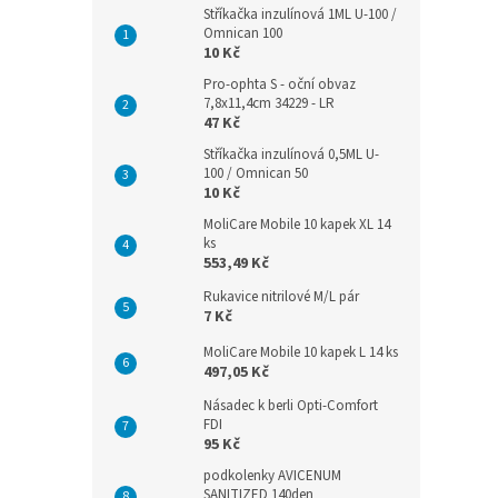
Stříkačka inzulínová 1ML U-100 /
Omnican 100
10 Kč
Pro-ophta S - oční obvaz
7,8x11,4cm 34229 - LR
47 Kč
Stříkačka inzulínová 0,5ML U-
100 / Omnican 50
10 Kč
MoliCare Mobile 10 kapek XL 14
ks
553,49 Kč
Rukavice nitrilové M/L pár
7 Kč
MoliCare Mobile 10 kapek L 14 ks
497,05 Kč
Násadec k berli Opti-Comfort
FDI
95 Kč
podkolenky AVICENUM
SANITIZED 140den