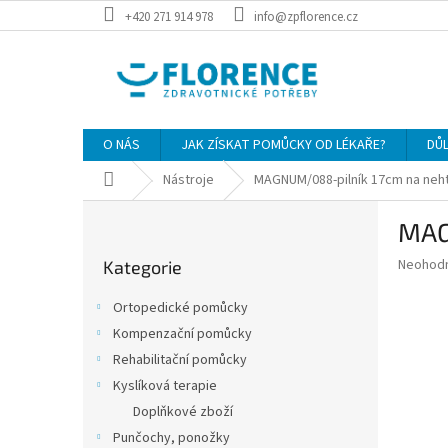
Přejít
+420 271 914 978
info@zpflorence.cz
na
obsah
O NÁS
JAK ZÍSKAT POMŮCKY OD LÉKAŘE?
DŮ
Domů
Nástroje
MAGNUM/088-pilník 17cm na neht
P
MAG
o
Přeskočit
s
Průměr
Neohod
Kategorie
kategorie
t
hodnoce
r
produkt
Ortopedické pomůcky
a
je
Kompenzační pomůcky
0,0
n
z
Rehabilitační pomůcky
n
5
í
Kyslíková terapie
hvězdič
p
Doplňkové zboží
a
Punčochy, ponožky