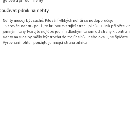
gelové a přírodní nehty
používat pilník na nehty
Nehty museji být suché. Pilování vlhkých nehtů se nedoporučuje
Tvarování nehtu - použijte hrubou tvarujicí stranu pilníku. Pilník přiložte k 
jemnými tahy tvarujte nejlépe jedním dlouhým tahem od strany k centru 
Nehty na ruce by mělly být trochu do trojúhelníku nebo ovalu, ne špíčate.
Vyrovnání nehtu - použijte jemnější stranu pilníku