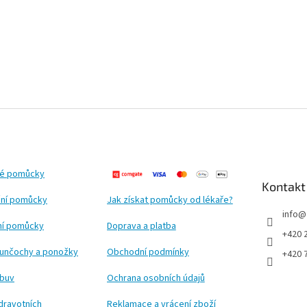
ké pomůcky
Kontakt
ní pomůcky
Jak získat pomůcky od lékaře?
info
@
ční pomůcky
Doprava a platba
+420 
punčochy a ponožky
Obchodní podmínky
+420 
obuv
Ochrana osobních údajů
dravotních
Reklamace a vrácení zboží