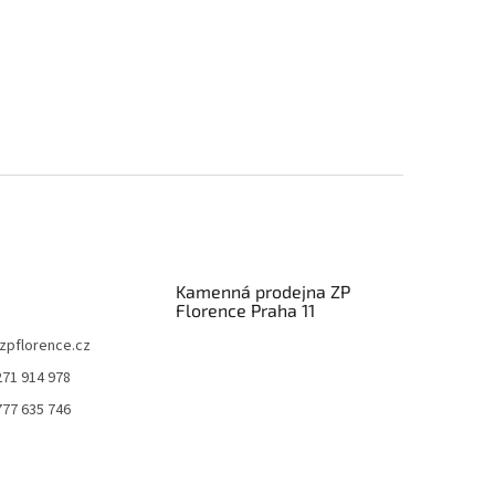
Kamenná prodejna ZP
Florence Praha 11
zpflorence.cz
271 914 978
777 635 746