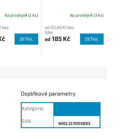
Na prodejně
(1 ks)
Na prodejně
(3 ks)
č bez
od 152,89 Kč bez
DPH
Kč
185 Kč
od
DETAIL
DETAIL
Doplňkové parametry
Kategorie
:
Nástroje
EAN
:
4001219350883