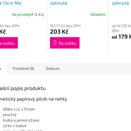
á 13cm Mo
zahnutá
zahnutá
Na prodejně
(1 ks)
Skladem
 Kč bez DPH
167,77 Kč bez DPH
od 147,93 K
Kč
203 Kč
DPH
179 
od
o košíku
Do košíku
s
Podobné (8)
Diskuze
ailní popis produktu
etický papírový pilník na nehty
délka cca. 170 mm
písečný
hrubá a jemná strana
10 ks v balení