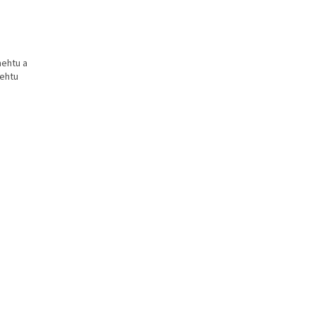
nehtu a
nehtu