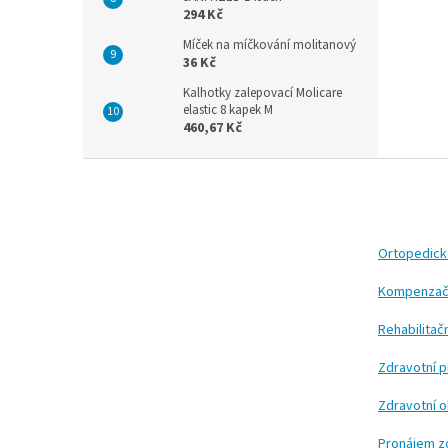
294 Kč
Míček na míčkování molitanový
36 Kč
Kalhotky zalepovací Molicare
elastic 8 kapek M
460,67 Kč
Z
á
p
a
t
Ortopedic
í
Kompenzač
Rehabilita
Zdravotní 
Zdravotní 
Pronájem z