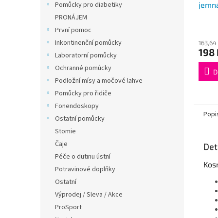
jemn
Pomůcky pro diabetiky
PRONÁJEM
První pomoc
Inkontinenční pomůcky
163,64
198 
Laboratorní pomůcky
Ochranné pomůcky
D
Podložní mísy a močové lahve
Pomůcky pro řidiče
Fonendoskopy
Popi
Ostatní pomůcky
Stomie
Čaje
Det
Péče o dutinu ústní
Kosm
Potravinové doplňky
Ostatní
Výprodej / Sleva / Akce
ProSport