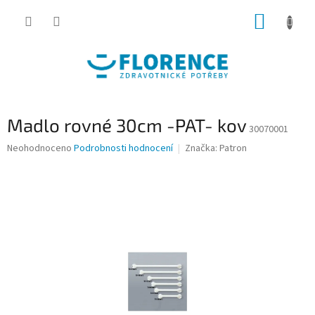
Přejít
NÁKUP
na
obsah
KOŠÍK
Madlo rovné 30cm -PAT- kov
30070001
Průměrné
Neohodnoceno
Podrobnosti hodnocení
Značka:
Patron
hodnocení
produktu
je
0,0
z
5
hvězdiček.