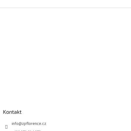
Z
á
p
a
t
í
Kontakt
info
@
zpflorence.cz