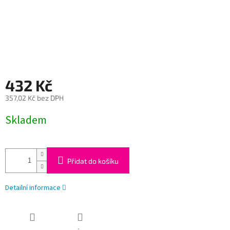
432 Kč
357,02 Kč bez DPH
Měrná
Skladem
cena:
Přidat do košíku
Detailní informace