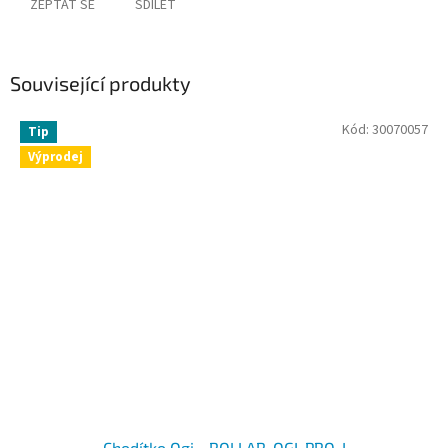
ZEPTAT SE
SDÍLET
Související produkty
Kód:
30070057
Tip
Výprodej
Chodítko Ogi - ROLLAR-OGI-PRO-I