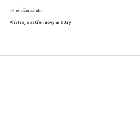
24 měsíční záruka
Přístroj opatřen novými filtry
Z
á
p
a
t
í