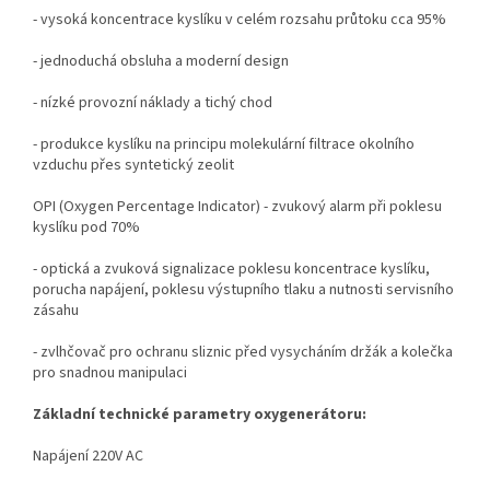
- vysoká koncentrace kyslíku v celém rozsahu průtoku cca 95%
- jednoduchá obsluha a moderní design
- nízké provozní náklady a tichý chod
- produkce kyslíku na principu molekulární filtrace okolního
vzduchu přes syntetický zeolit
OPI (Oxygen Percentage Indicator) - zvukový alarm při poklesu
kyslíku pod 70%
- optická a zvuková signalizace poklesu koncentrace kyslíku,
porucha napájení, poklesu výstupního tlaku a nutnosti servisního
zásahu
- zvlhčovač pro ochranu sliznic před vysycháním držák a kolečka
pro snadnou manipulaci
Základní technické parametry oxygenerátoru:
Napájení 220V AC