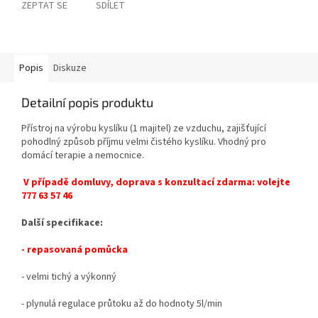
ZEPTAT SE
SDÍLET
Popis
Diskuze
Detailní popis produktu
Přístroj na výrobu kyslíku (1 majitel) ze vzduchu, zajišťující
pohodlný způsob příjmu velmi čistého kyslíku. Vhodný pro
domácí terapie a nemocnice.
V případě domluvy, doprava s konzultací zdarma: volejte
777 63 57 46
Další specifikace:
- repasovaná pomůcka
- velmi tichý a výkonný
- plynulá regulace průtoku až do hodnoty 5l/min