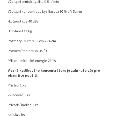
Výstupní průtok kyslíku 0-5 l / min.
Výstupní koncentrace kyslíku cca 95% při 2l/min
Hlučnost cca 40 dBa
Hmotnost 14 kg
Rozměry 58 cm x 38 cm x 24 cm
Provozní teplota 15-35 ˚ C
Příkon elektrické energie 280W
V ceně kyslíkového koncentrátoru je zahrnuto vše pro
okamžité použití:
Přístroj 1 ks
Zvlhčovač 1 ks
Přívodní hadice 1 ks
Kanyla 2 ks