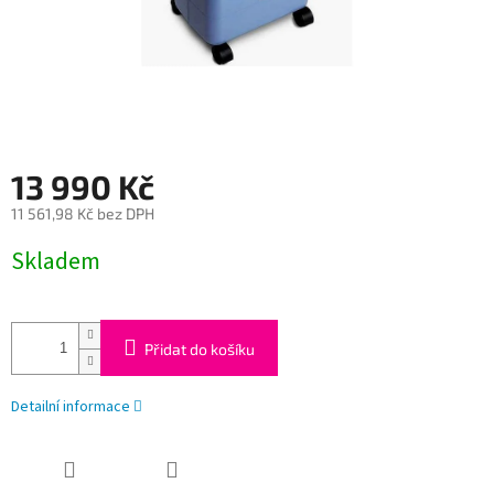
13 990 Kč
11 561,98 Kč bez DPH
Měrná
Skladem
cena:
Přidat do košíku
Detailní informace