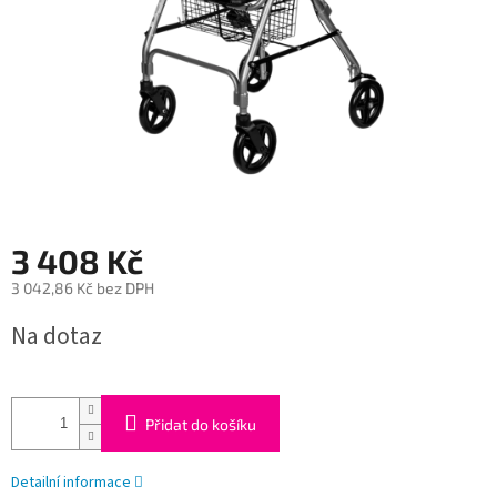
3 408 Kč
3 042,86 Kč bez DPH
Měrná
Na dotaz
cena:
Přidat do košíku
Detailní informace