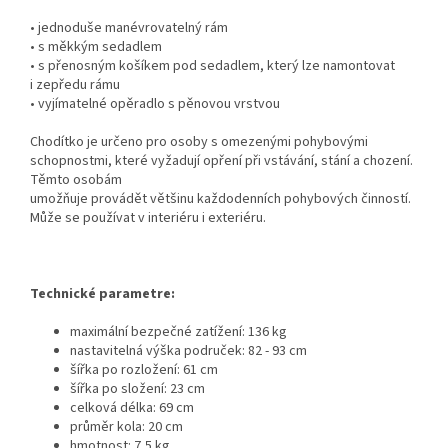
• jednoduše manévrovatelný rám
• s měkkým sedadlem
• s přenosným košíkem pod sedadlem, který lze namontovat
i zepředu rámu
• vyjímatelné opěradlo s pěnovou vrstvou
Chodítko je určeno pro osoby s omezenými pohybovými
schopnostmi, které vyžadují opření při vstávání, stání a chození.
Těmto osobám
umožňuje provádět většinu každodenních pohybových činností.
Může se používat v interiéru i exteriéru.
Technické parametre:
maximální bezpečné zatížení: 136 kg
nastavitelná výška područek: 82 - 93 cm
šířka po rozložení: 61 cm
šířka po složení: 23 cm
celková délka: 69 cm
průměr kola: 20 cm
hmotnost: 7,5 kg