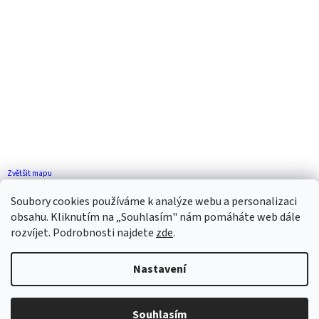
Zvětšit mapu
Jak se k nám dostanete?
Soubory cookies používáme k analýze webu a personalizaci
obsahu. Kliknutím na „Souhlasím" nám pomáháte web dále
rozvíjet. Podrobnosti najdete
zde
.
Nastavení
Vytvořil Shoptet
Souhlasím
Copyright 2026
ZP FLORENCE
. Všechna práva vyhrazena.