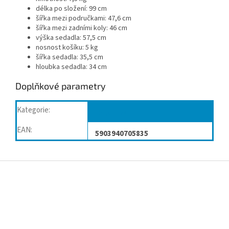
délka po složení: 99 cm
šířka mezi područkami: 47,6 cm
šířka mezi zadními koly: 46 cm
výška sedadla: 57,5 cm
nosnost košíku: 5 kg
šířka sedadla: 35,5 cm
hloubka sedadla: 34 cm
Doplňkové parametry
Kategorie
:
Chodítka
EAN
:
5903940705835
Z
á
p
a
t
í