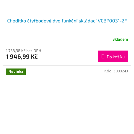
Chodítko čtyřbodové dvojfunkční skládací VCBP0031-2F
Skladem
1 738,38 Kč bez DPH
1 946,99 Kč
Do košíku
Kód:
5000243
Novinka