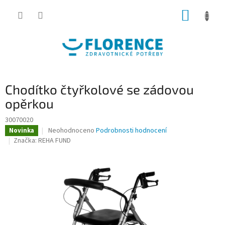
Přejít
NÁKUP
na
obsah
KOŠÍK
Chodítko čtyřkolové se zádovou
opěrkou
30070020
Průměrné
Neohodnoceno
Podrobnosti hodnocení
Novinka
hodnocení
Značka:
REHA FUND
produktu
je
0,0
z
5
hvězdiček.