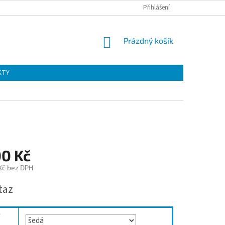
Přihlášení
NÁKUPNÍ
Prázdný košík
KOŠÍK
KTY
00 Kč
 Kč bez DPH
taz