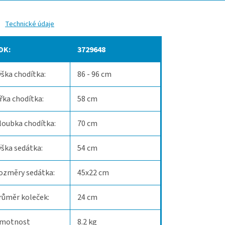
Technické údaje
DK:
3729648
ýška chodítka:
86 - 96 cm
ířka chodítka:
58 cm
loubka chodítka:
70 cm
ýška sedátka:
54 cm
ozměry sedátka:
45x22 cm
růměr koleček:
24 cm
motnost
8.2 kg