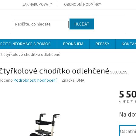
JAK NAKUPOVAT?
OBCHODNÍ PODMÍNKY
HLEDAT
LEŽITÉ INFORMACE A POMOC
PRONÁJEM
REPASY
KONTA
2 čtyřkolové chodítko odlehčené
čtyřkolové chodítko odlehčené
5008919S
né
noceno
Podrobnosti hodnocení
Značka:
DMA
ní
5 5
u
4 910,71
Měrná
Na do
cena:
ek.
Ostatní