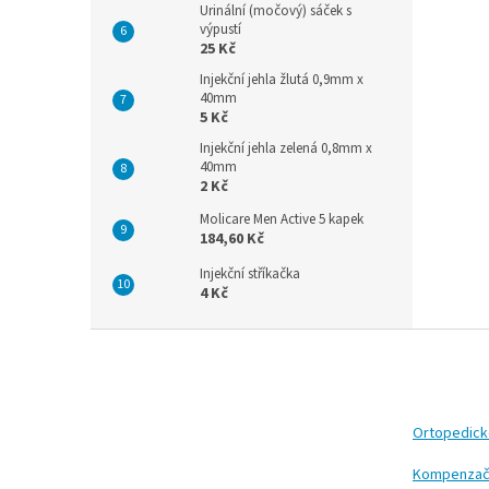
Urinální (močový) sáček s
výpustí
25 Kč
Injekční jehla žlutá 0,9mm x
40mm
5 Kč
Injekční jehla zelená 0,8mm x
40mm
2 Kč
Molicare Men Active 5 kapek
184,60 Kč
Injekční stříkačka
4 Kč
Z
á
p
a
t
Ortopedic
í
Kompenzač