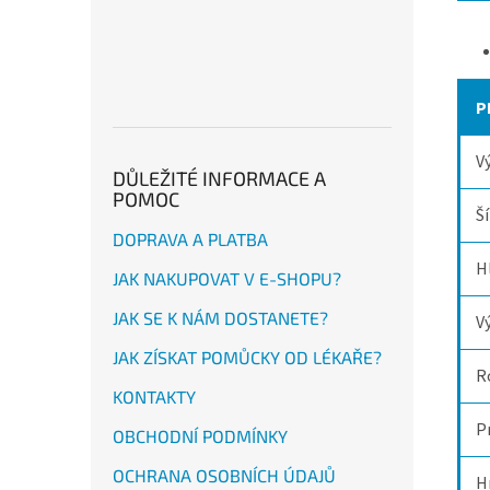
P
V
DŮLEŽITÉ INFORMACE A
POMOC
Š
DOPRAVA A PLATBA
H
JAK NAKUPOVAT V E-SHOPU?
JAK SE K NÁM DOSTANETE?
V
JAK ZÍSKAT POMŮCKY OD LÉKAŘE?
R
KONTAKTY
P
OBCHODNÍ PODMÍNKY
OCHRANA OSOBNÍCH ÚDAJŮ
H