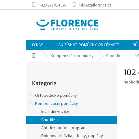
Přejít
+420 271 914 978
info@zpflorence.cz
na
obsah
O NÁS
JAK ZÍSKAT POMŮCKY OD LÉKAŘE?
DŮ
Domů
Kompenzační pomůcky
Chodítka
10
P
102 
o
Přeskočit
s
Průměr
Neohod
Kategorie
kategorie
t
hodnoce
r
produkt
Ortopedické pomůcky
a
je
Kompenzační pomůcky
0,0
n
z
Invalidní vozíky
n
5
í
Chodítka
hvězdič
p
Antidekubitární program
a
Polohovací lůžka, stolky, doplňky