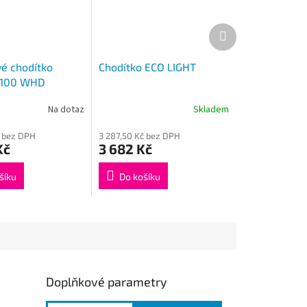
Další
produkt
vé chodítko
Chodítko ECO LIGHT
 100 WHD
Na dotaz
Skladem
Průměrné
hodnocení
č bez DPH
3 287,50 Kč bez DPH
produktu
Kč
3 682 Kč
je
4,0
z
šíku
Do košíku
5
hvězdiček.
Doplňkové parametry