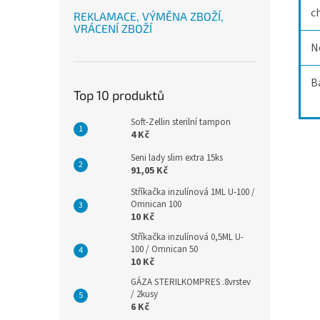
c
REKLAMACE, VÝMĚNA ZBOŽÍ,
VRÁCENÍ ZBOŽÍ
N
B
Top 10 produktů
Soft-Zellin sterilní tampon
4 Kč
Seni lady slim extra 15ks
91,05 Kč
Stříkačka inzulínová 1ML U-100 /
Omnican 100
10 Kč
Stříkačka inzulínová 0,5ML U-
100 / Omnican 50
10 Kč
GÁZA STERILKOMPRES .8vrstev
/ 2kusy
6 Kč