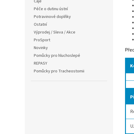
Čaje
Péče o dutinu ústní
Potravinové doplňky
Ostatní
Výprodej / Sleva / Akce
ProSport
Novinky
Pře
Pomůcky pro hluchoslepé
REPASY
K
Pomůcky pro Tracheostomii
P
R
U