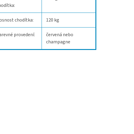
hodítka:
osnost chodítka:
120 kg
arevné provedení:
červená nebo
champagne