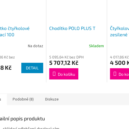
tko čtyřkolové
Chodítko POLO PLUS T
Čtyřkolo
ací 100
zesílené
Na dotaz
Skladem
86 Kč bez
5 095,64 Kč bez DPH
4 017,86 K
5 707,12 Kč
4 500 
8 Kč
DETAIL
Do košíku
Do ko
s
Podobné (8)
Diskuze
ailní popis produktu
skládací odlehčený duralový rám