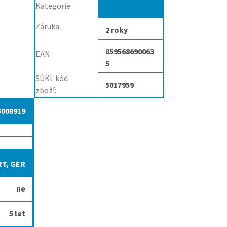
Kategorie
:
Chodítka
Záruka
:
2 roky
859568690063
EAN
:
5
SÚKL kód
5017959
zboží
:
5008919
RT, GER
ne
5 let