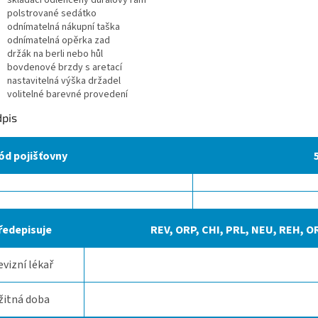
polstrované sedátko
odnímatelná nákupní taška
odnímatelná opěrka zad
držák na berli nebo hůl
bovdenové brzdy s aretací
nastavitelná výška držadel
volitelné barevné provedení
dpis
ód pojišťovny
ředepisuje
REV, ORP, CHI, PRL, NEU, REH, O
evizní lékař
žitná doba