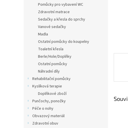
n
Pomůcky pro vybavení WC
e
Zdravotní matrace
l
Sedačky a křesla do sprchy
Vanové sedačky
Madla
Ostatní pomůcky do koupelny
Toaletní křesla
Berle/Hole/Doplňky
Ostatní pomůcky
Náhradní díly
Rehabilitační pomůcky
Kyslíková terapie
Doplňkové zboží
Souvi
Punčochy, ponožky
Péče o nohy
Obvazový materiál
Zdravotní obuv