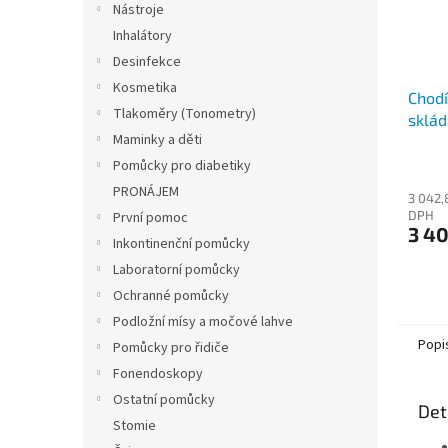
Nástroje
Inhalátory
Desinfekce
Kosmetika
Chodí
Tlakoměry (Tonometry)
sklád
Maminky a děti
Pomůcky pro diabetiky
PRONÁJEM
3 042,
DPH
První pomoc
3 40
Inkontinenční pomůcky
Laboratorní pomůcky
Ochranné pomůcky
Podložní mísy a močové lahve
Popi
Pomůcky pro řidiče
Fonendoskopy
Ostatní pomůcky
Det
Stomie