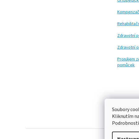
t
Ortopedic
í
Kompenzač
Rehabilita
Zdravotní 
Zdravotní 
Pronájem z
pomůcek
Soubory cook
Kliknutím n
Podrobnosti