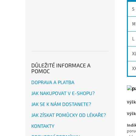
S
M
L
X
DŮLEŽITÉ INFORMACE A
X
POMOC
DOPRAVA A PLATBA
JAK NAKUPOVAT V E-SHOPU?
Výšk
JAK SE K NÁM DOSTANETE?
Výšk
JAK ZÍSKAT POMŮCKY OD LÉKAŘE?
Indi
KONTAKTY
poru