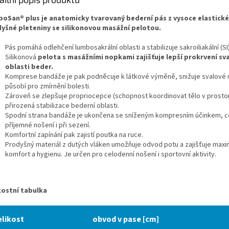
oSan® plus je anatomicky tvarovaný bederní pás z vysoce elastické
yšné pleteniny se silikonovou masážní pelotou.
Pás pomáhá odlehčení lumbosakrální oblasti a stabilizuje sakroiliakální (SI
Silikonová
pelota s masážními nopkami zajišťuje lepší prokrvení sva
oblasti beder.
Komprese bandáže je pak podněcuje k látkové výměně, snižuje svalové 
působí pro zmírnění bolesti.
Zároveň se zlepšuje propriocepce (schopnost koordinovat tělo v prostor
přirozená stabilizace bederní oblasti.
Spodní strana bandáže je ukončena se sníženým kompresním účinkem, c
příjemné nošení i při sezení.
Komfortní zapínání pak zajistí poutka na ruce.
Prodyšný materiál z dutých vláken umožňuje odvod potu a zajišťuje maxi
komfort a hygienu. Je určen pro celodenní nošení i sportovní aktivity.
kostní tabulka
elikost
obvod v pase [cm]