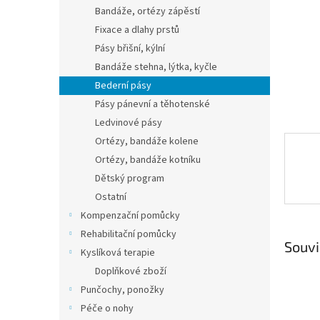
n
Bandáže, ortézy zápěstí
e
Fixace a dlahy prstů
l
Pásy břišní, kýlní
Bandáže stehna, lýtka, kyčle
Bederní pásy
Pásy pánevní a těhotenské
Ledvinové pásy
Ortézy, bandáže kolene
Ortézy, bandáže kotníku
Dětský program
Ostatní
Kompenzační pomůcky
Rehabilitační pomůcky
Souvi
Kyslíková terapie
Doplňkové zboží
Punčochy, ponožky
Péče o nohy