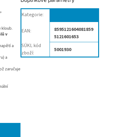
,
Kategorie
:
Bederní pásy
) kloub.
8595121604081859
EAN
:
lů v
5121601653
SÚKL kód
napětí a
5001930
zboží
:
u) a
ož zaručuje
mální