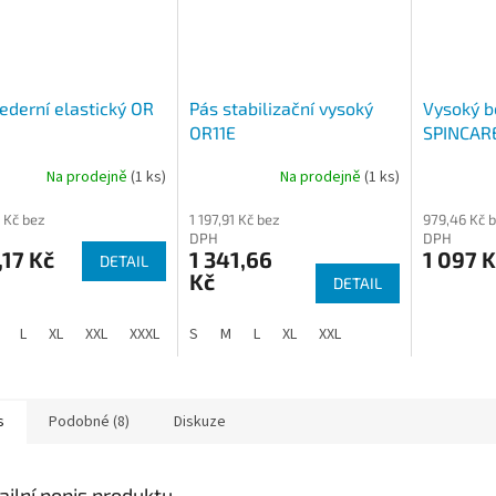
ederní elastický OR
Pás stabilizační vysoký
Vysoký b
OR11E
SPINCARE
Na prodejně
(1 ks)
Na prodejně
(1 ks)
 Kč bez
1 197,91 Kč bez
979,46 Kč 
DPH
DPH
17 Kč
1 341,66
1 097 K
DETAIL
Kč
DETAIL
L
XL
XXL
XXXL
S
M
L
XL
XXL
s
Podobné (8)
Diskuze
ailní popis produktu