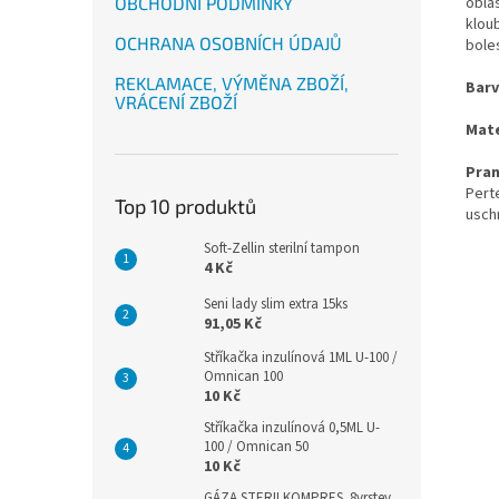
oblas
OBCHODNÍ PODMÍNKY
klou
OCHRANA OSOBNÍCH ÚDAJŮ
bole
REKLAMACE, VÝMĚNA ZBOŽÍ,
Barv
VRÁCENÍ ZBOŽÍ
Mate
Pran
Pert
Top 10 produktů
usch
Soft-Zellin sterilní tampon
4 Kč
Seni lady slim extra 15ks
91,05 Kč
Stříkačka inzulínová 1ML U-100 /
Omnican 100
10 Kč
Stříkačka inzulínová 0,5ML U-
100 / Omnican 50
10 Kč
GÁZA STERILKOMPRES .8vrstev