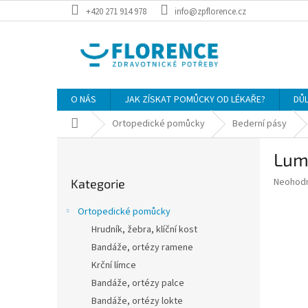
Přejít
+420 271 914 978
info@zpflorence.cz
na
obsah
O NÁS
JAK ZÍSKAT POMŮCKY OD LÉKAŘE?
DŮ
Domů
Ortopedické pomůcky
Bederní pásy
P
Lumb
o
Přeskočit
s
Průměr
Neohod
Kategorie
kategorie
t
hodnoce
r
produkt
Ortopedické pomůcky
a
je
Hrudník, žebra, klíční kost
0,0
n
z
Bandáže, ortézy ramene
n
5
í
Krční límce
hvězdič
p
Bandáže, ortézy palce
a
Bandáže, ortézy lokte