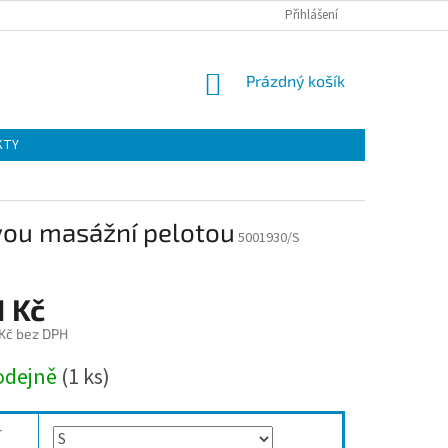
Přihlášení
NÁKUPNÍ
Prázdný košík
KOŠÍK
KTY
vou masážní pelotou
5001930/S
1 Kč
 Kč bez DPH
odejně
(1 ks)
r