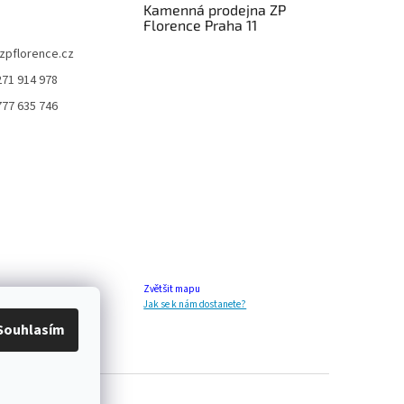
Kamenná prodejna ZP
Florence Praha 11
zpflorence.cz
271 914 978
777 635 746
Zvětšit mapu
Jak se k nám dostanete?
Souhlasím