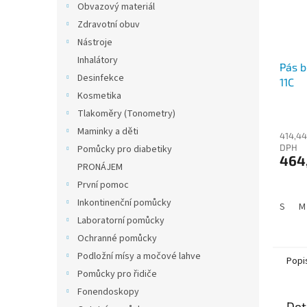
Obvazový materiál
Zdravotní obuv
Nástroje
Inhalátory
Pás b
Desinfekce
11C
Kosmetika
Tlakoměry (Tonometry)
Maminky a děti
414,44
DPH
Pomůcky pro diabetiky
464,
PRONÁJEM
První pomoc
Inkontinenční pomůcky
S
M
Laboratorní pomůcky
Ochranné pomůcky
Podložní mísy a močové lahve
Popi
Pomůcky pro řidiče
Fonendoskopy
Det