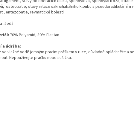
ti ligament, stavy po operacích disků, spondylóza, spondylartróza, iritace
bů, osteopatie, stavy iritace sakroiliakálního kloubu s pseudoradikulárním 
sti, entezopatie, revmatické bolesti
a:
šedá
riál:
70% Polyamid, 30% Elastan
í a údržba:
e ve vlažné vodě jemným pracím práškem v ruce, důkladně opláchněte a n
nout. Nepoužívejte pračku nebo sušičku.