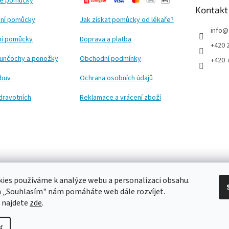
ké pomůcky
Kontakt
ní pomůcky
Jak získat pomůcky od lékaře?
info
@
ční pomůcky
Doprava a platba
+420 
punčochy a ponožky
Obchodní podmínky
+420 
obuv
Ochrana osobních údajů
dravotních
Reklamace a vrácení zboží
ies používáme k analýze webu a personalizaci obsahu.
a „Souhlasím" nám pomáháte web dále rozvíjet.
 najdete
zde
.