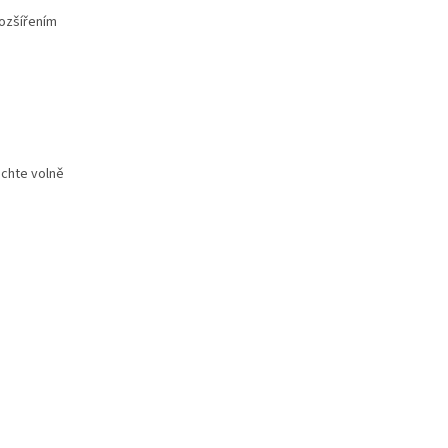
rozšířením
echte volně