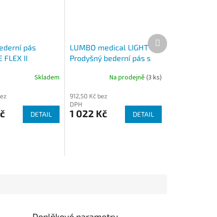
Další
produkt
ederní pás
LUMBO medical LIGHT
 FLEX II
Prodyšný bederní pás s
vyjímatelnými výztuhami
Skladem
Na prodejně
(3 ks)
bez
912,50 Kč bez
DPH
č
1 022 Kč
DETAIL
DETAIL
Doplňkové parametry