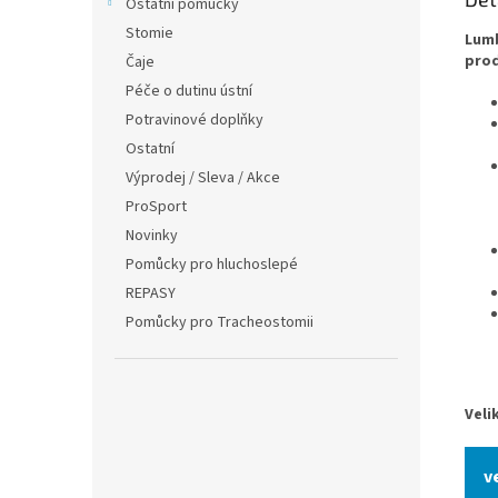
Ostatní pomůcky
Stomie
Lumb
prod
Čaje
Péče o dutinu ústní
Potravinové doplňky
Ostatní
Výprodej / Sleva / Akce
ProSport
Novinky
Pomůcky pro hluchoslepé
REPASY
Pomůcky pro Tracheostomii
Veli
v