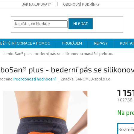
JAK NAKUPOVAT?
OBCHODNÍ PODMÍNKY
HLEDAT
LEŽITÉ INFORMACE A POMOC
PRONÁJEM
REPASY
KONTA
LumboSan® plus - bederní pás se silikonovou masážní pelotou
oSan® plus - bederní pás se silikono
né
noceno
Podrobnosti hodnocení
Značka:
SANOMED-spol.s r.o.
ní
1 15
u
1 027,68
Měrná
Na pr
cena:
ek.
Rozmě