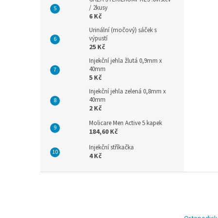
/ 2kusy
6 Kč
Urinální (močový) sáček s
výpustí
25 Kč
Injekční jehla žlutá 0,9mm x
40mm
5 Kč
Injekční jehla zelená 0,8mm x
40mm
2 Kč
Molicare Men Active 5 kapek
184,60 Kč
Injekční stříkačka
4 Kč
Z
á
p
a