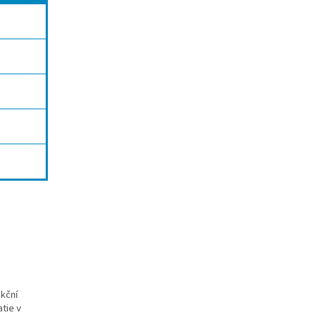
nkční
tie v