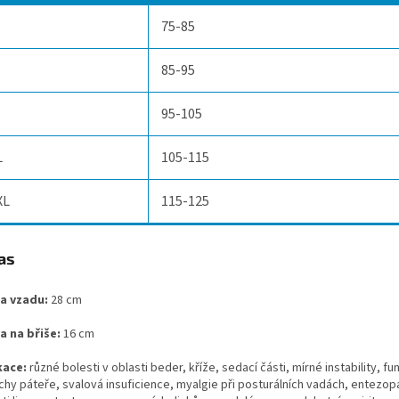
75-85
85-95
95-105
L
105-115
XL
115-125
a vzadu:
28 cm
a na břiše:
16 cm
kace:
různé bolesti v oblasti beder, kříže, sedací části, mírné instability, fu
chy páteře, svalová insuficience, myalgie při posturálních vadách, entezopa