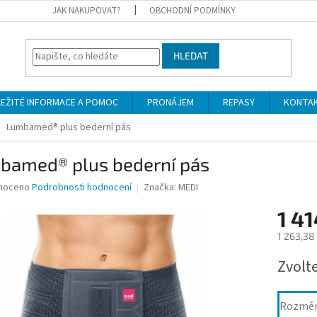
JAK NAKUPOVAT?
OBCHODNÍ PODMÍNKY
HLEDAT
LEŽITÉ INFORMACE A POMOC
PRONÁJEM
REPASY
KONTA
Lumbamed® plus bederní pás
bamed® plus bederní pás
né
noceno
Podrobnosti hodnocení
Značka:
MEDI
ní
1 41
u
1 263,38
Měrná
Zvolt
cena:
ek.
Rozmě