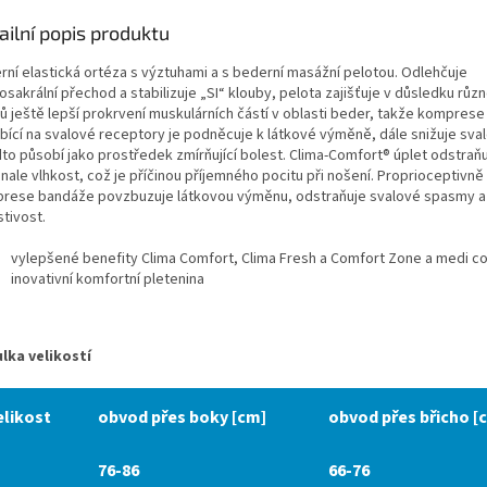
ailní popis produktu
rní elastická ortéza s výztuhami a s bederní masážní pelotou. Odlehčuje
sakrální přechod a stabilizuje „SI“ klouby, pelota zajišťuje v důsledku různ
ů ještě lepší prokrvení muskulárních částí v oblasti beder, takže kompres
bící na svalové receptory je podněcuje k látkové výměně, dále snižuje sva
dto působí jako prostředek zmírňující bolest. Clima-Comfort® úplet odstraňu
nale vlhkost, což je příčinou příjemného pocitu při nošení. Proprioceptivně
rese bandáže povzbuzuje látkovou výměnu, odstraňuje svalové spasmy a 
stivost.
vylepšené benefity Clima Comfort, Clima Fresh a Comfort Zone a medi 
inovativní komfortní pletenina
lka velikostí
elikost
obvod přes boky [cm]
obvod přes břicho [
76-86
66-76