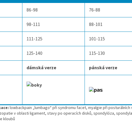
86-98
76-88
98-111
88-101
111-125
101-115
125-140
115-130
dámská verze
pánská verze
kace:
lowbackpain „lumbago“ při syndromu facet, myalgie při posturálních
zopatie v oblasti ligament, stavy po operacích disků, spondylóza, spondyla
ce kloubů