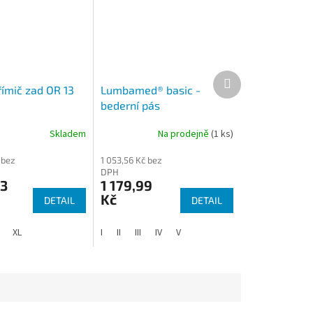
Další
produkt
římič zad OR 13
Lumbamed® basic -
bederní pás
Skladem
Na prodejně
(1 ks)
 bez
1 053,56 Kč bez
DPH
93
1 179,99
Kč
DETAIL
DETAIL
XL
I
II
III
IV
V