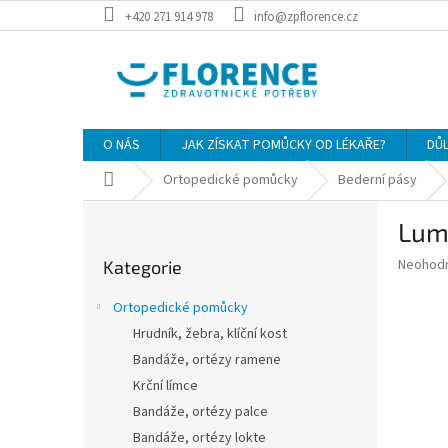
Přejít
+420 271 914 978
info@zpflorence.cz
na
obsah
O NÁS
JAK ZÍSKAT POMŮCKY OD LÉKAŘE?
DŮ
Domů
Ortopedické pomůcky
Bederní pásy
P
Lum
o
Přeskočit
s
Průměr
Neohod
Kategorie
kategorie
t
hodnoce
r
produkt
Ortopedické pomůcky
a
je
Hrudník, žebra, klíční kost
0,0
n
z
Bandáže, ortézy ramene
n
5
í
Krční límce
hvězdič
p
Bandáže, ortézy palce
a
Bandáže, ortézy lokte