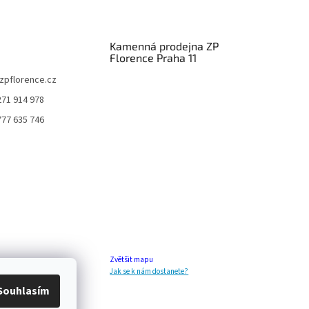
Kamenná prodejna ZP
Florence Praha 11
zpflorence.cz
271 914 978
777 635 746
Zvětšit mapu
Jak se k nám dostanete?
Souhlasím