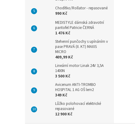
Chodítko/Rollator - repasované
990 Kč
MEDISTYLE dámská zdravotní
pantofel Patricie ČERNÁ
1 476 Kč
Stehenní punčochy s upínáním v
pase PRAVÁ (II. KT) MAXIS
MICRO
409,99 Kč
Lineární motor Linak 24V 3,5A
1400N
3 500 Kč
Avicenum ANTI-TROMBO
HOSPITAL 1 AG OŠ lem2
349 Kč
Lůžko polohovací elektrické
repasované
12 900 Kč
Z
á