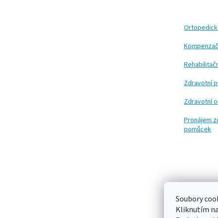
p
a
t
Ortopedic
í
Kompenzač
Rehabilita
Zdravotní 
Zdravotní 
Pronájem z
pomůcek
Soubory cook
Kliknutím n