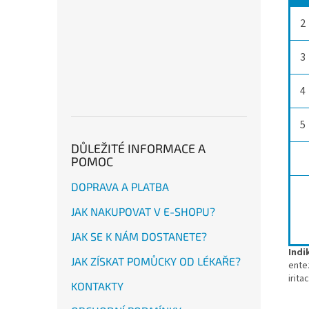
2
3
4
5
DŮLEŽITÉ INFORMACE A
POMOC
DOPRAVA A PLATBA
JAK NAKUPOVAT V E-SHOPU?
JAK SE K NÁM DOSTANETE?
Indi
JAK ZÍSKAT POMŮCKY OD LÉKAŘE?
ente
irita
KONTAKTY