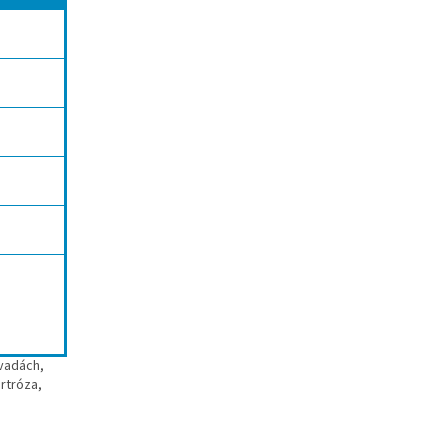
 vadách,
rtróza,