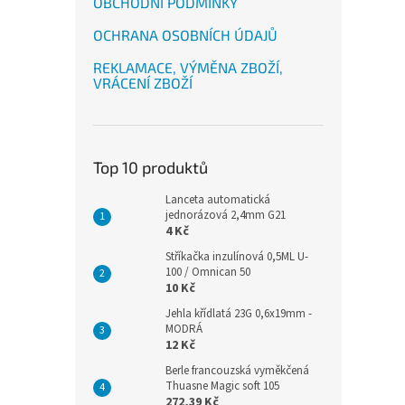
OBCHODNÍ PODMÍNKY
OCHRANA OSOBNÍCH ÚDAJŮ
REKLAMACE, VÝMĚNA ZBOŽÍ,
VRÁCENÍ ZBOŽÍ
Top 10 produktů
Lanceta automatická
jednorázová 2,4mm G21
4 Kč
Stříkačka inzulínová 0,5ML U-
100 / Omnican 50
10 Kč
Jehla křídlatá 23G 0,6x19mm -
MODRÁ
12 Kč
Berle francouzská vyměkčená
Thuasne Magic soft 105
272,39 Kč