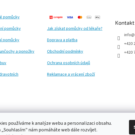
ké pomůcky
Kontakt
ní pomůcky
Jak získat pomůcky od lékaře?
info
@
ční pomůcky
Doprava a platba
+420 
punčochy a ponožky
Obchodní podmínky
+420 
obuv
Ochrana osobních údajů
dravotních
Reklamace a vrácení zboží
ies používáme k analýze webu a personalizaci obsahu.
a „Souhlasím" nám pomáháte web dále rozvíjet.