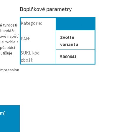
Doplňkové parametry
Kategorie
:
Bederní pásy
é tvrdosti
e bandáže
lové napětí
Zvolte
EAN
:
je rychle a
variantu
 působící
SÚKL kód
utišuje
5000641
zboží
:
compression
cm]