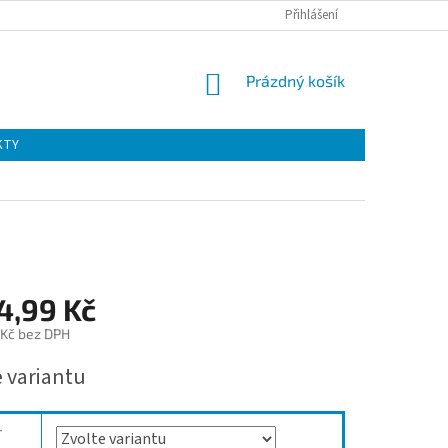
Přihlášení
NÁKUPNÍ
Prázdný košík
KOŠÍK
KTY
4,99 Kč
 Kč bez DPH
e variantu
r