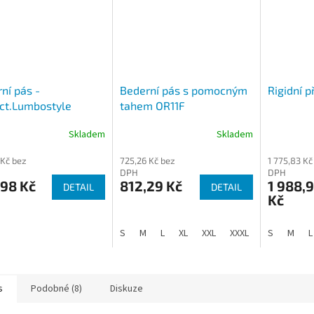
ní pás -
Bederní pás s pomocným
Rigidní p
ct.Lumbostyle
tahem OR11F
Skladem
Skladem
 Kč bez
725,26 Kč bez
1 775,83 Kč
DPH
DPH
,98 Kč
812,29 Kč
1 988,
DETAIL
DETAIL
Kč
S
M
L
XL
XXL
XXXL
S
M
L
s
Podobné (8)
Diskuze