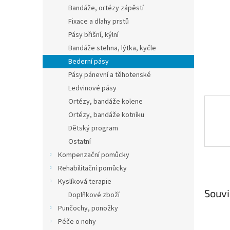
n
Bandáže, ortézy zápěstí
e
Fixace a dlahy prstů
l
Pásy břišní, kýlní
Bandáže stehna, lýtka, kyčle
Bederní pásy
Pásy pánevní a těhotenské
Ledvinové pásy
Ortézy, bandáže kolene
Ortézy, bandáže kotníku
Dětský program
Ostatní
Kompenzační pomůcky
Rehabilitační pomůcky
Kyslíková terapie
Souvi
Doplňkové zboží
Punčochy, ponožky
Péče o nohy