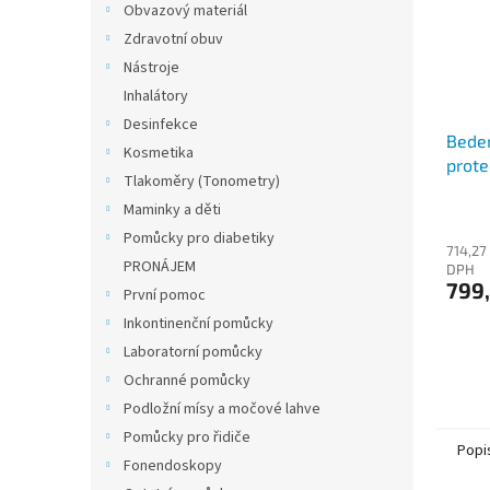
Obvazový materiál
Zdravotní obuv
Nástroje
Inhalátory
Desinfekce
Beder
Kosmetika
prote
Tlakoměry (Tonometry)
Maminky a děti
Pomůcky pro diabetiky
714,27
PRONÁJEM
DPH
799
První pomoc
Inkontinenční pomůcky
Laboratorní pomůcky
Ochranné pomůcky
Podložní mísy a močové lahve
Pomůcky pro řidiče
Popi
Fonendoskopy