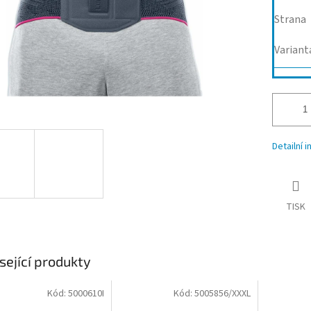
Strana
Variant
Detailní 
TISK
sející produkty
Kód:
5000610I
Kód:
5005856/XXXL