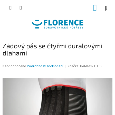
Přejít
NÁKUP
na
obsah
KOŠÍK
Zádový pás se čtyřmi duralovými
dlahami
Průměrné
Neohodnoceno
Podrobnosti hodnocení
Značka:
HAMAORTHES
hodnocení
produktu
je
0,0
z
5
hvězdiček.