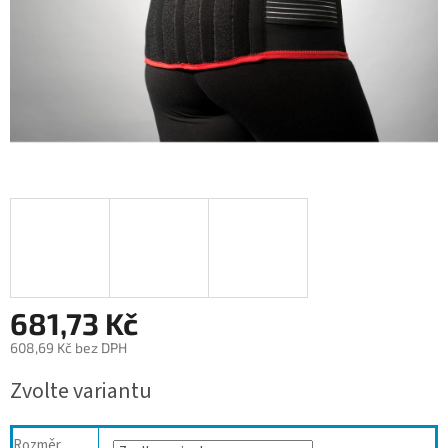
681,73 Kč
608,69 Kč bez DPH
Měrná
Zvolte variantu
cena:
Rozměr