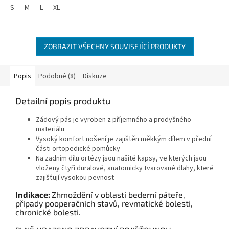
S
M
L
XL
ZOBRAZIT VŠECHNY SOUVISEJÍCÍ PRODUKTY
Popis
Podobné (8)
Diskuze
Detailní popis produktu
Zádový pás je vyroben z příjemného a prodyšného
materiálu
Vysoký komfort nošení je zajištěn měkkým dílem v přední
části ortopedické pomůcky
Na zadním dílu ortézy jsou našité kapsy, ve kterých jsou
vloženy čtyři duralové, anatomicky tvarované dlahy, které
zajišťují vysokou pevnost
Indikace:
Zhmoždění v oblasti bederní páteře,
případy pooperačních stavů, revmatické bolesti,
chronické bolesti.