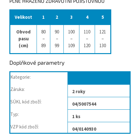
PLNĚ HRAZENO ZDRAVOTNÍ POJIŠŤOVNOU
Velikost
1
2
3
4
5
Obvod
80
90
100
110
121
pasu
–
–
–
–
–
(cm)
89
99
109
120
130
Doplňkové parametry
Kategorie
:
Bederní pásy
Záruka
:
2 roky
SÚKL kód zboží
:
04/5007544
Typ
:
1 ks
VZP kód zboží
:
04/0140930