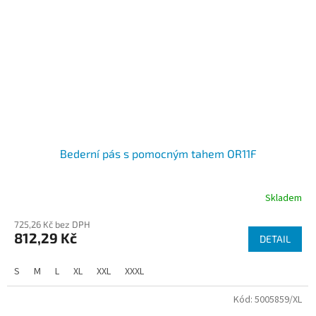
Bederní pás s pomocným tahem OR11F
Skladem
725,26 Kč bez DPH
812,29 Kč
DETAIL
S
M
L
XL
XXL
XXXL
Kód:
5005859/XL