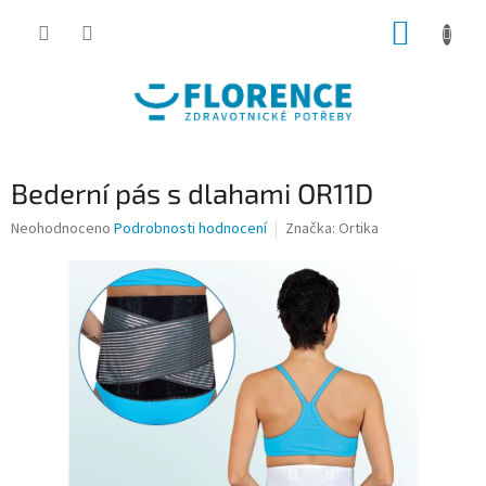
Přejít
NÁKUP
na
obsah
KOŠÍK
Bederní pás s dlahami OR11D
Průměrné
Neohodnoceno
Podrobnosti hodnocení
Značka:
Ortika
hodnocení
produktu
je
0,0
z
5
hvězdiček.