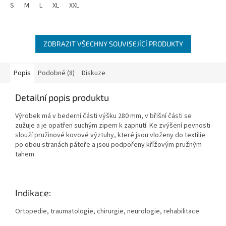
S
M
L
XL
XXL
ZOBRAZIT VŠECHNY SOUVISEJÍCÍ PRODUKTY
Popis
Podobné (8)
Diskuze
Detailní popis produktu
Výrobek má v bederní části výšku 280 mm, v břišní části se
zužuje a je opatřen suchým zipem k zapnutí. Ke zvýšení pevnosti
slouží pružinové kovové výztuhy, které jsou vloženy do textilie
po obou stranách páteře a jsou podpořeny křížovým pružným
tahem.
Indikace:
Ortopedie, traumatologie, chirurgie, neurologie, rehabilitace