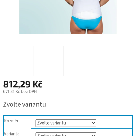
812,29 Kč
671,31 Kč bez DPH
Měrná
Zvolte variantu
cena:
Rozměr
Varianta