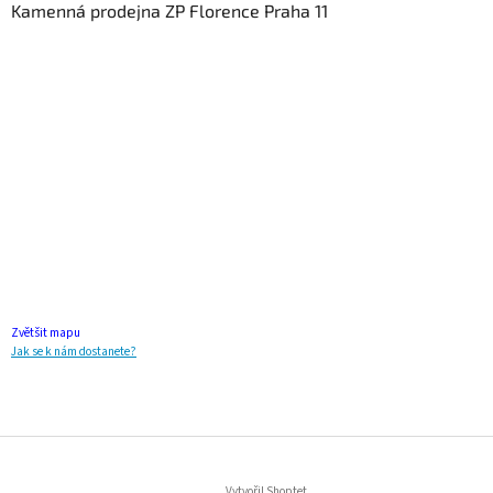
Kamenná prodejna ZP Florence Praha 11
Zvětšit mapu
Jak se k nám dostanete?
Vytvořil Shoptet