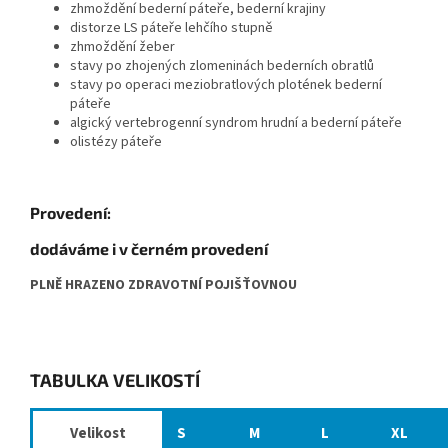
zhmoždění bederní páteře, bederní krajiny
distorze LS páteře lehčího stupně
zhmoždění žeber
stavy po zhojených zlomeninách bederních obratlů
stavy po operaci meziobratlových plotének bederní
páteře
algický vertebrogenní syndrom hrudní a bederní páteře
olistézy páteře
Provedení:
dodáváme i v černém provedení
PLNĚ HRAZENO ZDRAVOTNÍ POJIŠŤOVNOU
TABULKA VELIKOSTÍ
Velikost
S
M
L
XL