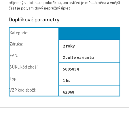
příjemný v doteku s pokožkou, uprostřed je měkká pěna a vnější
část je polyamidový nepružný úplet
Doplňkové parametry
Kategorie
:
Bederní pásy
Záruka
:
2 roky
EAN
:
Zvolte variantu
SÚKL kód zboží
:
5005854
Typ
:
1 ks
VZP kód zboží
:
62968
Z
á
p