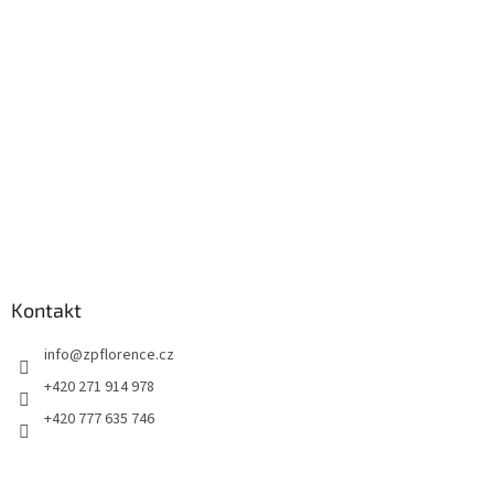
a
t
í
Kontakt
info
@
zpflorence.cz
+420 271 914 978
+420 777 635 746