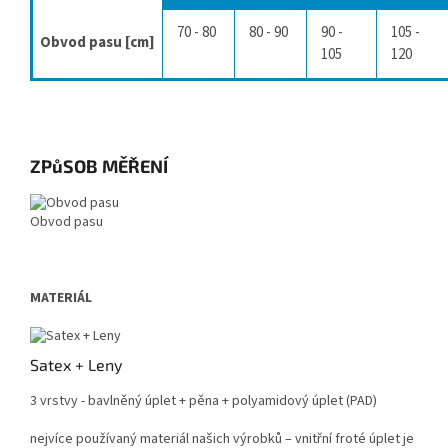
70 - 80
80 - 90
90 -
105 -
Obvod pasu [cm]
105
120
ZPůSOB MĚŘENÍ
Obvod pasu
MATERIÁL
Satex + Leny
3 vrstvy - bavlněný úplet + pěna + polyamidový úplet (PAD)
nejvíce používaný materiál našich výrobků – vnitřní froté úplet je