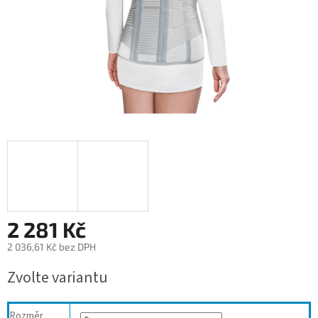
2 281 Kč
2 036,61 Kč bez DPH
Měrná
Zvolte variantu
cena:
Rozměr