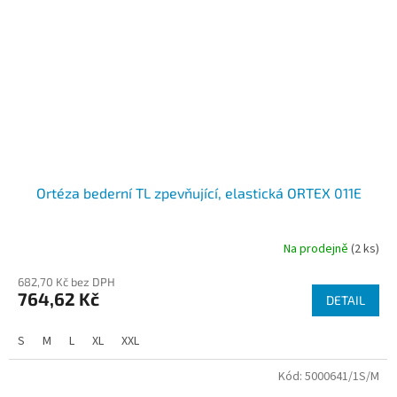
Ortéza bederní TL zpevňující, elastická ORTEX 011E
Na prodejně
(2 ks)
682,70 Kč bez DPH
764,62 Kč
DETAIL
S
M
L
XL
XXL
Kód:
5000641/1S/M