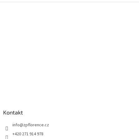
Z
á
p
a
t
í
Kontakt
info
@
zpflorence.cz
+420 271 914 978