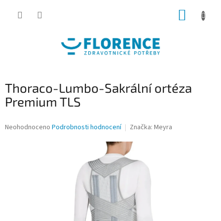
Přejít
NÁKUP
na
obsah
KOŠÍK
Thoraco-Lumbo-Sakrální ortéza
Premium TLS
Průměrné
Neohodnoceno
Podrobnosti hodnocení
Značka:
Meyra
hodnocení
produktu
je
0,0
z
5
hvězdiček.