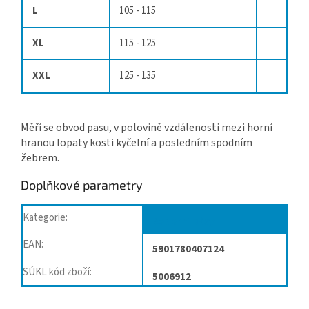
L
105 - 115
XL
115 - 125
XXL
125 - 135
Měří se obvod pasu, v polovině vzdálenosti mezi horní
hranou lopaty kosti kyčelní a posledním spodním
žebrem.
Doplňkové parametry
Kategorie
:
Bederní pásy
EAN
:
5901780407124
SÚKL kód zboží
:
5006912