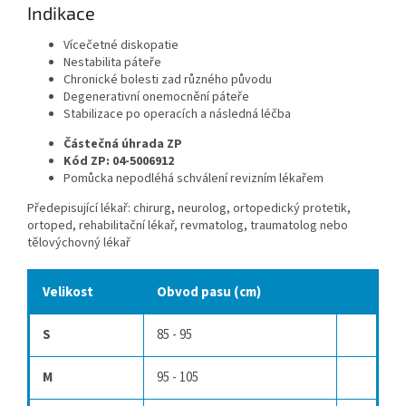
Indikace
Vícečetné diskopatie
Nestabilita páteře
Chronické bolesti zad různého původu
Degenerativní onemocnění páteře
Stabilizace po operacích a následná léčba
Částečná úhrada ZP
Kód ZP: 04-5006912
Pomůcka nepodléhá schválení revizním lékařem
Předepisující lékař: chirurg, neurolog, ortopedický protetik,
ortoped, rehabilitační lékař, revmatolog, traumatolog nebo
tělovýchovný lékař
Velikost
Obvod pasu (cm)
S
85 - 95
M
95 - 105