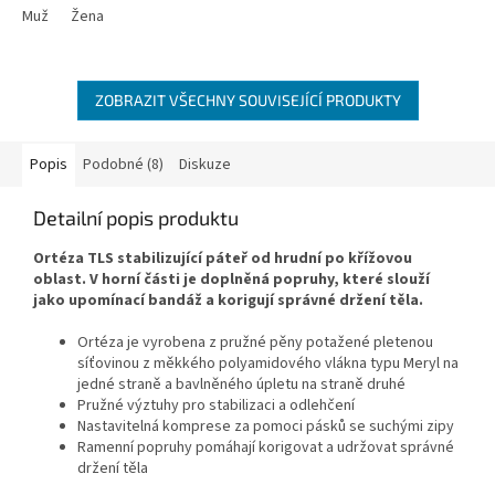
Muž
Žena
ZOBRAZIT VŠECHNY SOUVISEJÍCÍ PRODUKTY
Popis
Podobné (8)
Diskuze
Detailní popis produktu
Ortéza TLS stabilizující páteř od hrudní po křížovou
oblast. V horní části je doplněná popruhy, které slouží
jako upomínací bandáž a korigují správné držení těla.
Ortéza je vyrobena z pružné pěny potažené pletenou
síťovinou z měkkého polyamidového vlákna typu Meryl na
jedné straně a bavlněného úpletu na straně druhé
Pružné výztuhy pro stabilizaci a odlehčení
Nastavitelná komprese za pomoci pásků se suchými zipy
Ramenní popruhy pomáhají korigovat a udržovat správné
držení těla