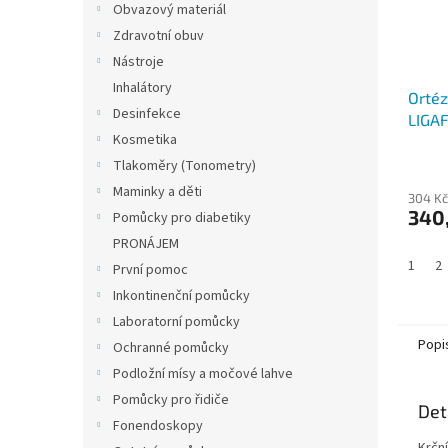
Obvazový materiál
Zdravotní obuv
Nástroje
Inhalátory
Ortéz
Desinfekce
LIGA
Kosmetika
Tlakoměry (Tonometry)
Maminky a děti
304 Kč
340
Pomůcky pro diabetiky
PRONÁJEM
1
2
První pomoc
Inkontinenční pomůcky
Laboratorní pomůcky
Popi
Ochranné pomůcky
Podložní mísy a močové lahve
Pomůcky pro řidiče
Det
Fonendoskopy
Krčn