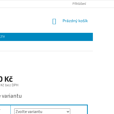
Přihlášení
NÁKUPNÍ
Prázdný košík
KOŠÍK
KTY
0 Kč
 Kč bez DPH
e variantu
r