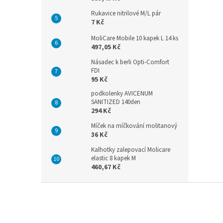
Rukavice nitrilové M/L pár
7 Kč
MoliCare Mobile 10 kapek L 14 ks
497,05 Kč
Násadec k berli Opti-Comfort
FDI
95 Kč
podkolenky AVICENUM
SANITIZED 140den
294 Kč
Míček na míčkování molitanový
36 Kč
Kalhotky zalepovací Molicare
elastic 8 kapek M
460,67 Kč
Z
á
p
a