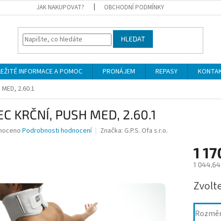
JAK NAKUPOVAT?
OBCHODNÍ PODMÍNKY
HLEDAT
LEŽITÉ INFORMACE A POMOC
PRONÁJEM
REPASY
KONTA
 MED, 2.60.1
EC KRČNÍ, PUSH MED, 2.60.1
né
noceno
Podrobnosti hodnocení
Značka:
G.P.S. Ofa s.r.o.
ní
1 17
u
1 044,64
Měrná
Zvolt
cena:
ek.
Rozmě