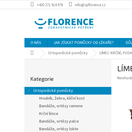
Přejít
+420 271 914 978
info@zpflorence.cz
na
obsah
O NÁS
JAK ZÍSKAT POMŮCKY OD LÉKAŘE?
DŮ
Domů
Ortopedické pomůcky
LÍMEC KRČNÍ, PUSH
P
LÍM
o
Přeskočit
s
Průměr
Neohod
Kategorie
kategorie
t
hodnoce
r
produkt
Ortopedické pomůcky
a
je
Hrudník, žebra, klíční kost
0,0
n
z
Bandáže, ortézy ramene
n
5
í
Krční límce
hvězdič
p
Bandáže, ortézy palce
a
Bandáže, ortézy lokte