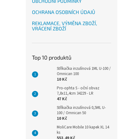
OBCHODNÍ PODMÍNKY
OCHRANA OSOBNÍCH ÚDAJŮ
REKLAMACE, VÝMĚNA ZBOŽÍ,
VRÁCENÍ ZBOŽÍ
Top 10 produktů
Stříkačka inzulínová 1ML U-100 /
Omnican 100
10 Kč
Pro-ophta S - oční obvaz
7,8x11,4cm 34229 - LR
47 Kč
Stříkačka inzulínová 0,5ML U-
100 / Omnican 50
10 Kč
MoliCare Mobile 10 kapek XL 14
ks
553,49 Kč