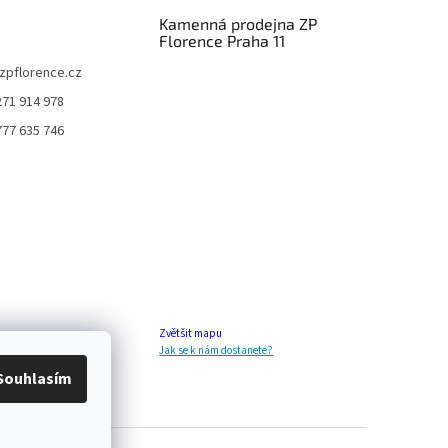
Kamenná prodejna ZP
Florence Praha 11
zpflorence.cz
271 914 978
777 635 746
Zvětšit mapu
Jak se k nám dostanete?
Souhlasím