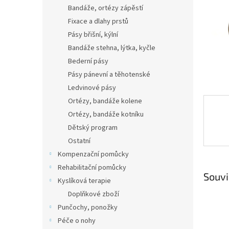
n
Bandáže, ortézy zápěstí
e
Fixace a dlahy prstů
l
Pásy břišní, kýlní
Bandáže stehna, lýtka, kyčle
Bederní pásy
Pásy pánevní a těhotenské
Ledvinové pásy
Ortézy, bandáže kolene
Ortézy, bandáže kotníku
Dětský program
Ostatní
Kompenzační pomůcky
Rehabilitační pomůcky
Souvi
Kyslíková terapie
Doplňkové zboží
Punčochy, ponožky
Péče o nohy