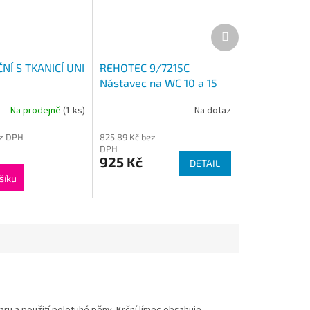
Další
produkt
NÍ S TKANICÍ UNI
REHOTEC 9/7215C
Nástavec na WC 10 a 15
cm poklop
Na prodejně
(1 ks)
Na dotaz
ez DPH
825,89 Kč bez
DPH
925 Kč
DETAIL
šíku
ru a použití polotuhé pěny. Krční límec obsahuje