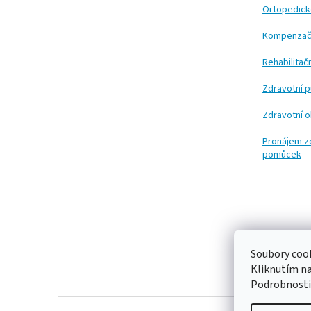
t
Ortopedic
í
Kompenzač
Rehabilita
Zdravotní 
Zdravotní 
Pronájem z
pomůcek
Soubory cook
Kliknutím n
Podrobnosti