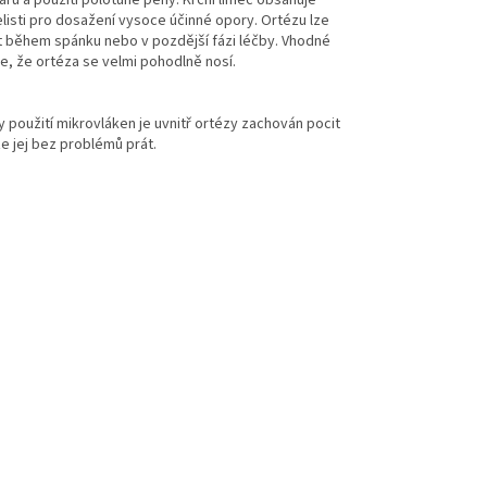
listi pro dosažení vysoce účinné opory. Ortézu lze
t během spánku nebo v pozdější fázi léčby. Vhodné
je, že ortéza se velmi pohodlně nosí.
 použití mikrovláken je uvnitř ortézy zachován pocit
e jej bez problémů prát.