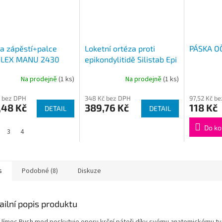
a zápěstí+palce
Loketní ortéza proti
PÁSKA OČ
FLEX MANU 2430
epikondylitidě Silistab Epi
2305
Na prodejně
(1 ks)
Na prodejně
(1 ks)
 bez DPH
348 Kč bez DPH
97,52 Kč b
,48 Kč
389,76 Kč
118 Kč
DETAIL
DETAIL
Do ko
3
4
s
Podobné (8)
Diskuze
ailní popis produktu
í límec Push med poskytuje oporu krční páteři díky svému anatomickému tva