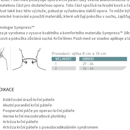
matelnou část pro dodatečnou oporu. Tato část spočívá na hrudní kosti a če
ívat také bez této výztuže, pokud je vyžadována slabší opora. To může bý
mické tvarování a použití materiálů, které udržují pokožku v suchu, zajišťu
nologie Sympress™
za je vyrobena z vysoce kvalitního a komfortního materiálu Sympress™. Díky
osti a pokožka zůstává suchá. Krční límec Push med se snadno aplikuje a lz
NDIKACE
Doléčování úrazů krční páteře
Akutní poranění krční páteře
Pooperační péče po operaci krční páteře
Hernie krční meziobratlové ploténky
Artróza krční páteře
Artróza krční páteře s pseudoradikulárním syndromem