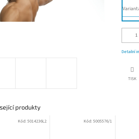
Variant
Detailní 
TISK
sející produkty
Kód:
5014236L2
Kód:
5005576/1