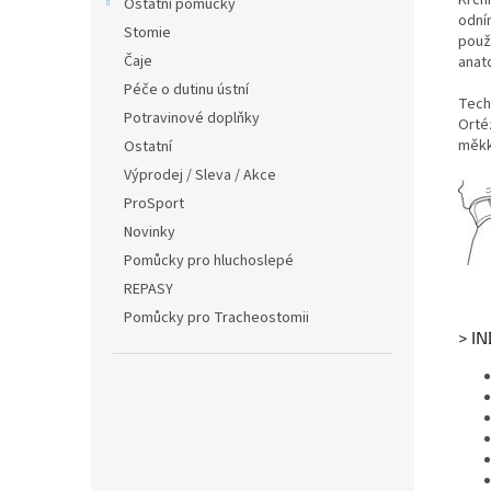
Ostatní pomůcky
odní
Stomie
použ
Čaje
anato
Péče o dutinu ústní
Tech
Potravinové doplňky
Orté
měkk
Ostatní
Výprodej / Sleva / Akce
ProSport
Novinky
Pomůcky pro hluchoslepé
REPASY
Pomůcky pro Tracheostomii
> I