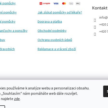
ké pomůcky
Kontakt
ní pomůcky
Jak získat pomůcky od lékaře?
info
@
ční pomůcky
Doprava a platba
+420 
punčochy a ponožky
Obchodní podmínky
+420 
obuv
Ochrana osobních údajů
dravotních
Reklamace a vrácení zboží
ies používáme k analýze webu a personalizaci obsahu.
a „Souhlasím" nám pomáháte web dále rozvíjet.
 najdete
zde
.