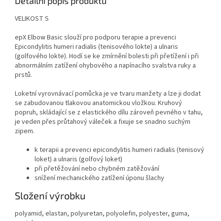
Detailní popis produktu
VELIKOST S
epX
Elbow Basic slouží pro podporu terapie a prevenci
Epicondylitis humeri radialis (tenisového lokte) a ulnaris
(golfového lokte). Hodí se ke zmírnění bolesti při přetížení i při
abnormálním zatížení ohybového a napínacího svalstva ruky a
prstů.
Loketní vyrovnávací pomůcka je ve tvaru manžety a lze ji dodat
se zabudovanou tlakovou anatomickou vložkou. Kruhový
popruh, skládající se z elastického dílu zároveň pevného v tahu,
je veden přes průtahový váleček a fixuje se snadno suchým
zipem.
k terapii a prevenci epicondylitis humeri radialis (tenisový
loket) a ulnaris (golfový loket)
při přetěžování nebo chybném zatěžování
snížení mechanického zatížení úponu šlachy
Složení výrobku
polyamid, elastan, polyuretan, polyolefin, polyester, guma,