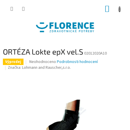
Přejít
NÁKUP
na
obsah
KOŠÍK
ORTÉZA Lokte epX vel.S
02012020A10
Průměrné
Neohodnoceno
Podrobnosti hodnocení
Výprodej
hodnocení
Značka:
Lohmann and Rauscher,s.r.o.
produktu
je
0,0
z
5
hvězdiček.