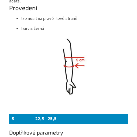
acetal
Provedení
lze nosit na pravé i levé straně
barva: černá
S
22,5 - 25,5
Doplňkové parametry