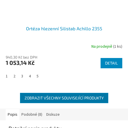
Ortéza hlezenní Silistab Achillo 2355
Na prodejně
(1 ks)
940,30 Kč bez DPH
1 053,14 Kč
DETAIL
1
2
3
4
5
ZOBRAZIT VŠECHNY SOUVISEJÍCÍ PRODUKTY
Popis
Podobné (8)
Diskuze