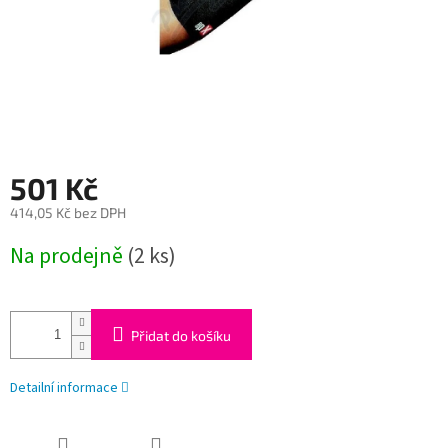
501 Kč
414,05 Kč bez DPH
Měrná
Na prodejně
(2 ks)
cena:
Přidat do košíku
Detailní informace