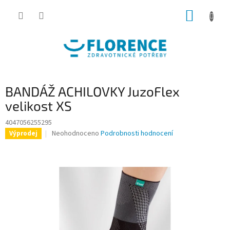
Přejít
NÁKUP
na
obsah
KOŠÍK
BANDÁŽ ACHILOVKY JuzoFlex
velikost XS
4047056255295
Průměrné
Neohodnoceno
Podrobnosti hodnocení
Výprodej
hodnocení
produktu
je
0,0
z
5
hvězdiček.