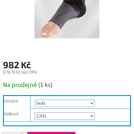
982 Kč
876,79 Kč bez DPH
Měrná
Na prodejně
(1 ks)
cena:
Ostatní
Velikost