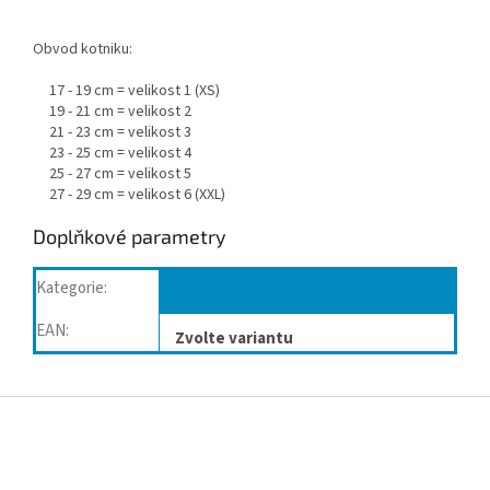
O
bvod kotniku
:
17 - 19 cm = velikost 1
(XS)
19 - 21 cm = velikost 2
21 - 23 cm = velikost 3
23 - 25 cm = velikost 4
25 - 27 cm = velikost 5
27 - 29 cm = velikost 6 (XXL)
Doplňkové parametry
Kategorie
:
Ortopedické pomůcky
EAN
:
Zvolte variantu
Z
á
p
a