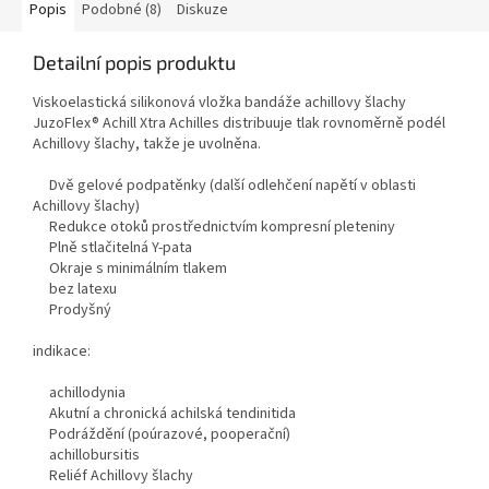
Popis
Podobné (8)
Diskuze
Detailní popis produktu
Viskoelastická silikonová vložka bandáže achillovy šlachy
JuzoFlex® Achill Xtra Achilles distribuuje tlak rovnoměrně podél
Achillovy šlachy, takže je uvolněna.
Dvě gelové podpatěnky (další odlehčení napětí v oblasti
Achillovy šlachy)
Redukce otoků prostřednictvím kompresní pleteniny
Plně stlačitelná Y-pata
Okraje s minimálním tlakem
bez latexu
Prodyšný
indikace:
achillodynia
Akutní a chronická achilská tendinitida
Podráždění (poúrazové, pooperační)
achillobursitis
Reliéf Achillovy šlachy