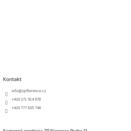
t
í
Kontakt
info
@
zpflorence.cz
+420 271 914 978
+420 777 635 746
Kamenná prodejna ZP Florence Praha 11