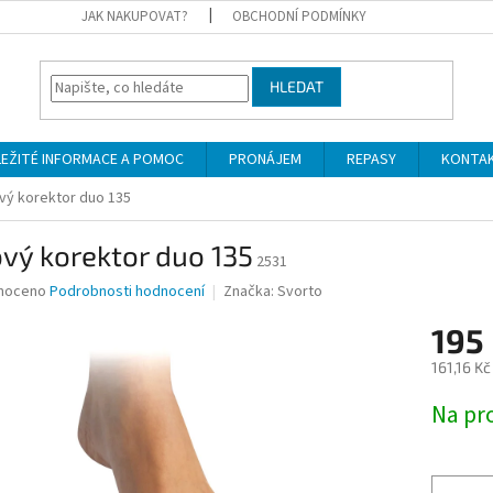
JAK NAKUPOVAT?
OBCHODNÍ PODMÍNKY
HLEDAT
LEŽITÉ INFORMACE A POMOC
PRONÁJEM
REPASY
KONTA
vý korektor duo 135
vý korektor duo 135
2531
né
noceno
Podrobnosti hodnocení
Značka:
Svorto
ní
195
u
161,16 K
Měrná
Na pr
cena:
ek.