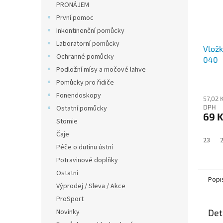
PRONÁJEM
První pomoc
Inkontinenční pomůcky
Laboratorní pomůcky
Vložk
Ochranné pomůcky
040
Podložní mísy a močové lahve
Pomůcky pro řidiče
Fonendoskopy
57,02 
DPH
Ostatní pomůcky
69 
Stomie
Čaje
23
Péče o dutinu ústní
Potravinové doplňky
Ostatní
Popi
Výprodej / Sleva / Akce
ProSport
Det
Novinky