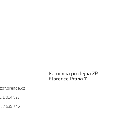
Kamenná prodejna ZP
Florence Praha 11
zpflorence.cz
271 914 978
777 635 746