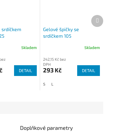
Další
produkt
e srdíčkem
Gelové špičky se
25
srdíčkem 105
Skladem
Skladem
 bez
242,15 Kč bez
DPH
č
293 Kč
DETAIL
DETAIL
-36
S
L
Doplňkové parametry