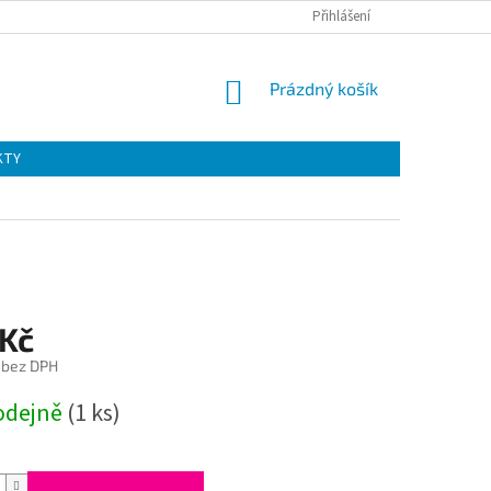
Přihlášení
NÁKUPNÍ
Prázdný košík
KOŠÍK
KTY
 Kč
č bez DPH
odejně
(1 ks)