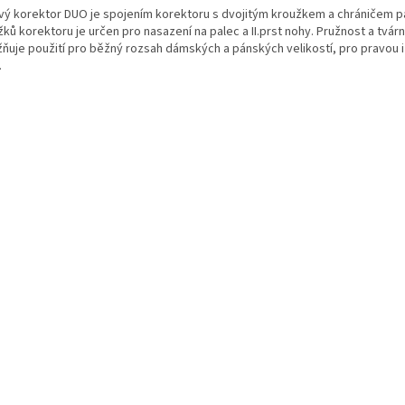
vý korektor DUO je spojením korektoru s dvojitým kroužkem a chráničem p
ků korektoru je určen pro nasazení na palec a II.prst nohy. Pružnost a tvár
ňuje použití pro běžný rozsah dámských a pánských velikostí, pro pravou i
.