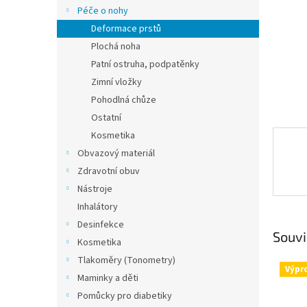
n
Péče o nohy
e
Deformace prstů
l
Plochá noha
Patní ostruha, podpatěnky
Zimní vložky
Pohodlná chůze
Ostatní
Kosmetika
Obvazový materiál
Zdravotní obuv
Nástroje
Inhalátory
Desinfekce
Souvi
Kosmetika
Tlakoměry (Tonometry)
Výpr
Maminky a děti
Pomůcky pro diabetiky