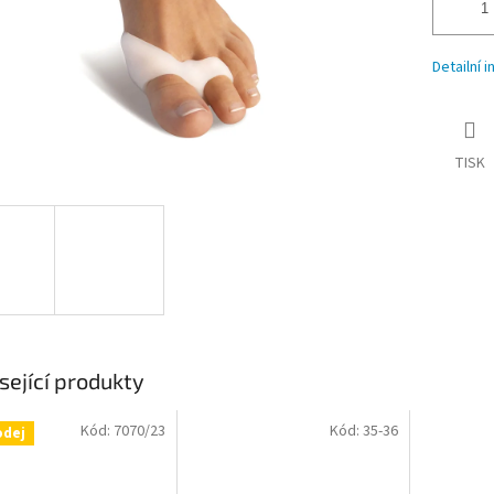
Detailní 
TISK
sející produkty
Kód:
7070/23
Kód:
35-36
odej