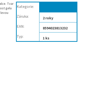
alce. Tvar
Kategorie
:
Deformace prstů
nost gelu
 levou
Záruka
:
2 roky
EAN
:
8594023813232
Typ
:
1 ks