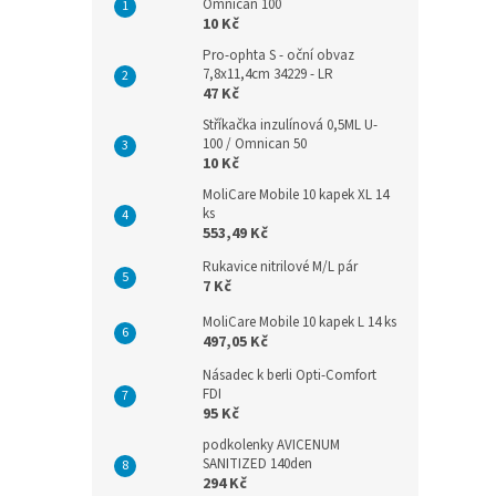
Omnican 100
10 Kč
Pro-ophta S - oční obvaz
7,8x11,4cm 34229 - LR
47 Kč
Stříkačka inzulínová 0,5ML U-
100 / Omnican 50
10 Kč
MoliCare Mobile 10 kapek XL 14
ks
553,49 Kč
Rukavice nitrilové M/L pár
7 Kč
MoliCare Mobile 10 kapek L 14 ks
497,05 Kč
Násadec k berli Opti-Comfort
FDI
95 Kč
podkolenky AVICENUM
SANITIZED 140den
294 Kč