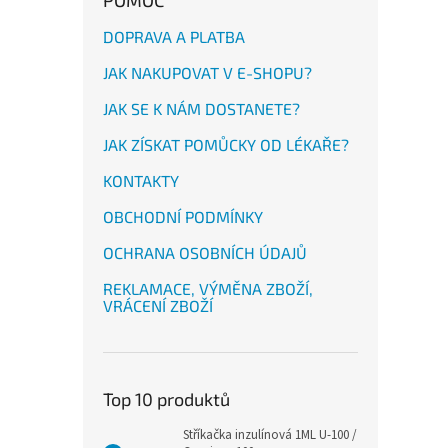
POMOC
DOPRAVA A PLATBA
JAK NAKUPOVAT V E-SHOPU?
JAK SE K NÁM DOSTANETE?
JAK ZÍSKAT POMŮCKY OD LÉKAŘE?
KONTAKTY
OBCHODNÍ PODMÍNKY
OCHRANA OSOBNÍCH ÚDAJŮ
REKLAMACE, VÝMĚNA ZBOŽÍ,
VRÁCENÍ ZBOŽÍ
Top 10 produktů
Stříkačka inzulínová 1ML U-100 /