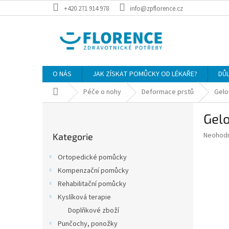
Přejít
+420 271 914 978
info@zpflorence.cz
na
obsah
O NÁS
JAK ZÍSKAT POMŮCKY OD LÉKAŘE?
DŮ
Domů
Péče o nohy
Deformace prstů
Gelo
P
Gelo
o
Přeskočit
s
Průměr
Neohod
Kategorie
kategorie
t
hodnoce
r
produkt
Ortopedické pomůcky
a
je
Kompenzační pomůcky
0,0
n
z
Rehabilitační pomůcky
n
5
í
Kyslíková terapie
hvězdič
p
Doplňkové zboží
a
Punčochy, ponožky