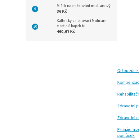
Míček na míčkování molitanový
36 Kč
Kalhotky zalepovací Molicare
elastic 8 kapek M
460,67 Kč
Z
á
p
a
t
Ortopedic
í
Kompenzač
Rehabilita
Zdravotní 
Zdravotní 
Pronájem z
pomůcek