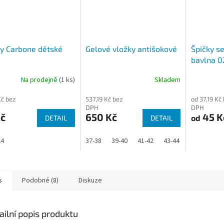
y Carbone dětské
Gelové vložky antišokové
Špičky s
bavlna 0
Na prodejně
(1 ks)
Skladem
Kč bez
537,19 Kč bez
od 37,19 Kč
DPH
DPH
Kč
650 Kč
45 K
od
DETAIL
DETAIL
24
37-38
39-40
41-42
43-44
45-46
35
s
Podobné (8)
Diskuze
ailní popis produktu