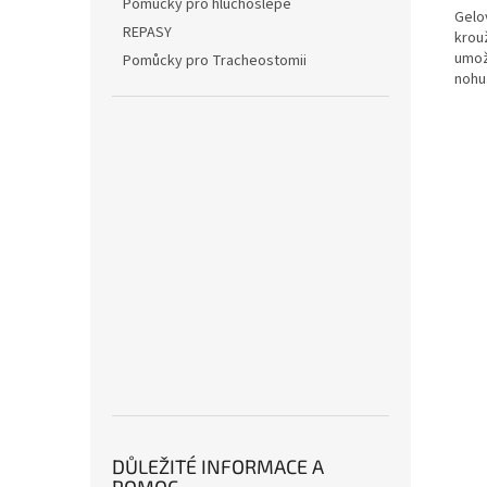
Pomůcky pro hluchoslepé
Gelo
REPASY
krouž
umož
Pomůcky pro Tracheostomii
nohu
DŮLEŽITÉ INFORMACE A