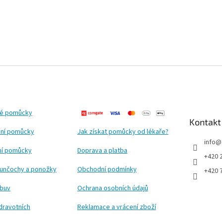
ké pomůcky
Kontakt
ní pomůcky
Jak získat pomůcky od lékaře?
info
@
ční pomůcky
Doprava a platba
+420 
punčochy a ponožky
Obchodní podmínky
+420 
obuv
Ochrana osobních údajů
dravotních
Reklamace a vrácení zboží