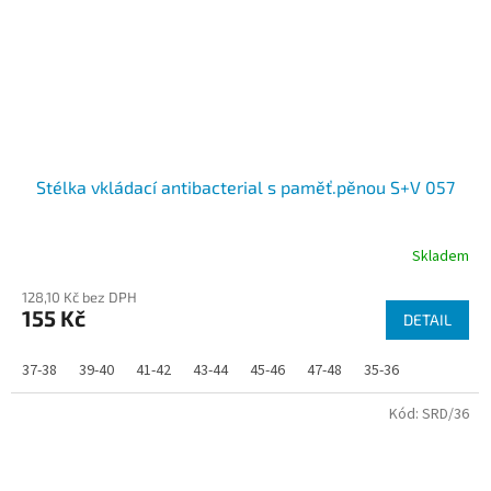
Stélka vkládací antibacterial s paměť.pěnou S+V 057
Skladem
128,10 Kč bez DPH
155 Kč
DETAIL
37-38
39-40
41-42
43-44
45-46
47-48
35-36
Kód:
SRD/36