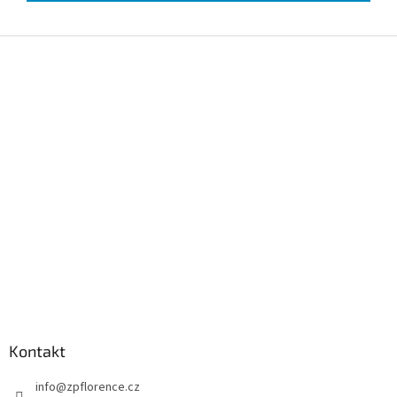
Z
á
p
a
t
í
Kontakt
info
@
zpflorence.cz