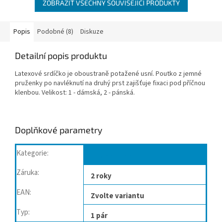
ZOBRAZIT VŠECHNY SOUVISEJÍCÍ PRODUKTY
Popis
Podobné (8)
Diskuze
Detailní popis produktu
Latexové srdíčko je oboustraně potažené usní. Poutko z jemné
pruženky po navléknutí na druhý prst zajišťuje fixaci pod příčnou
klenbou. Velikost: 1 - dámská, 2 - pánská.
Doplňkové parametry
Kategorie
:
Plochá noha
Záruka
:
2 roky
EAN
:
Zvolte variantu
Typ
:
1 pár