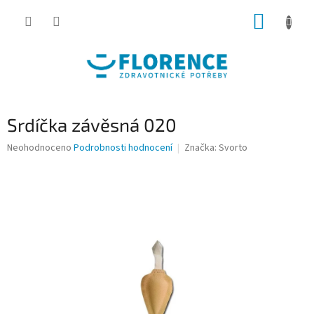
Přejít
NÁKUP
na
obsah
KOŠÍK
Srdíčka závěsná 020
Průměrné
Neohodnoceno
Podrobnosti hodnocení
Značka:
Svorto
hodnocení
produktu
je
0,0
z
5
hvězdiček.