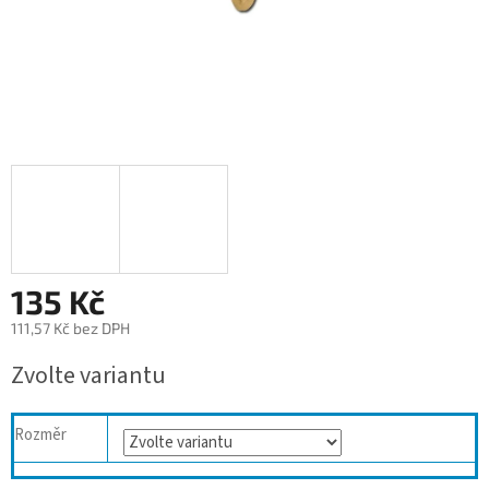
135 Kč
111,57 Kč bez DPH
Měrná
Zvolte variantu
cena:
Rozměr