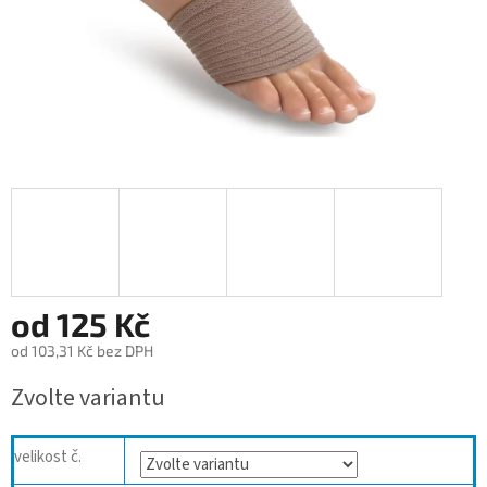
od
125 Kč
od
103,31 Kč
bez DPH
Měrná
Zvolte variantu
cena:
velikost č.