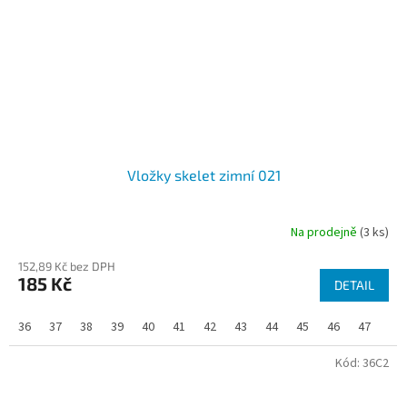
Vložky skelet zimní 021
Na prodejně
(3 ks)
152,89 Kč bez DPH
185 Kč
DETAIL
36
37
38
39
40
41
42
43
44
45
46
47
48
Kód:
36C2