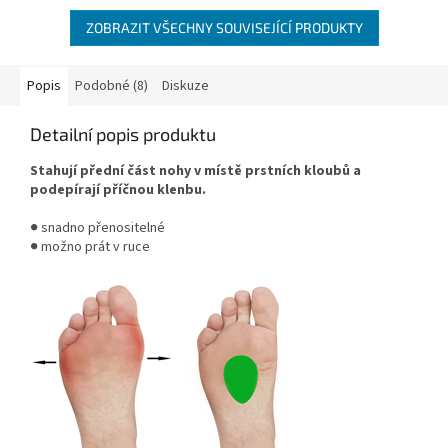
ZOBRAZIT VŠECHNY SOUVISEJÍCÍ PRODUKTY
Popis
Podobné (8)
Diskuze
Detailní popis produktu
Stahují přední část nohy v místě prstních kloubů a
podepírají příčnou klenbu.
● snadno přenositelné
● možno prát v ruce