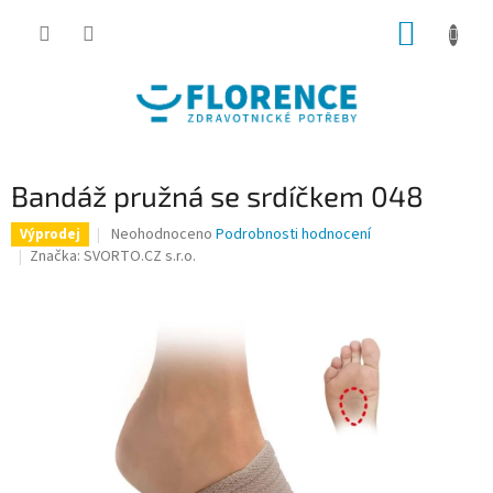
Přejít
NÁKUP
na
obsah
KOŠÍK
Bandáž pružná se srdíčkem 048
Průměrné
Neohodnoceno
Podrobnosti hodnocení
Výprodej
hodnocení
Značka:
SVORTO.CZ s.r.o.
produktu
je
0,0
z
5
hvězdiček.