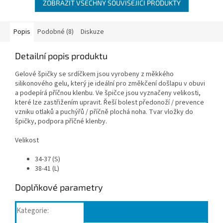
ZOBRAZIT VŠECHNY SOUVISEJÍCÍ PRODUKTY
Popis
Podobné (8)
Diskuze
Detailní popis produktu
Gelové špičky se srdíčkem jsou vyrobeny z měkkého
silikonového gelu, který je ideální pro změkčení došlapu v obuvi
a podepírá příčnou klenbu. Ve špičce jsou vyznačeny velikosti,
které lze zastřižením upravit. Řeší bolest předonoží / prevence
vzniku otlaků a puchýřů / příčně plochá noha. Tvar vložky do
špičky, podpora příčné klenby.
Velikost
34-37 (S)
38-41 (L)
Doplňkové parametry
Kategorie
:
Plochá noha