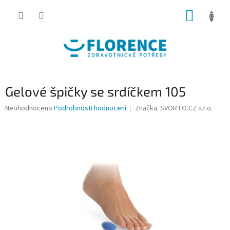
Přejít
NÁKUP
na
obsah
KOŠÍK
Gelové špičky se srdíčkem 105
Průměrné
Neohodnoceno
Podrobnosti hodnocení
Značka:
SVORTO.CZ s.r.o.
hodnocení
produktu
je
0,0
z
5
hvězdiček.