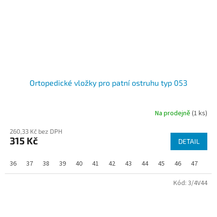
Ortopedické vložky pro patní ostruhu typ 053
Na prodejně
(1 ks)
Průměrné
hodnocení
260,33 Kč bez DPH
produktu
315 Kč
je
DETAIL
4,0
z
36
37
38
39
40
41
42
43
44
45
46
47
5
hvězdiček.
Kód:
3/4V44