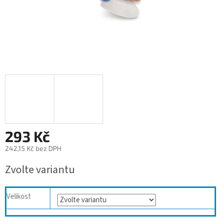
293 Kč
242,15 Kč bez DPH
Měrná
Zvolte variantu
cena:
Velikost