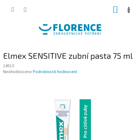
Přejít
NÁKUP
na
obsah
KOŠÍK
Elmex SENSITIVE zubní pasta 75 ml
14513
Průměrné
Neohodnoceno
Podrobnosti hodnocení
hodnocení
produktu
je
0,0
z
5
hvězdiček.