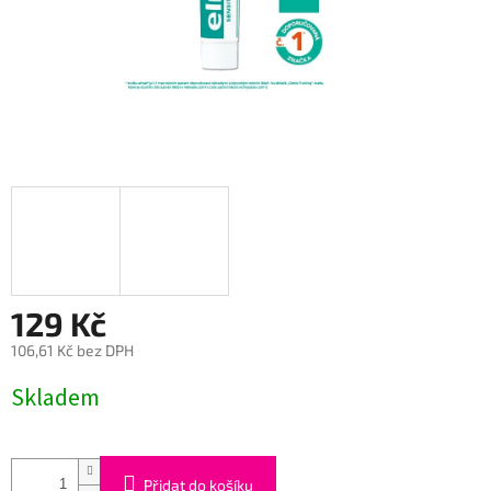
129 Kč
106,61 Kč bez DPH
Měrná
Skladem
cena:
Přidat do košíku