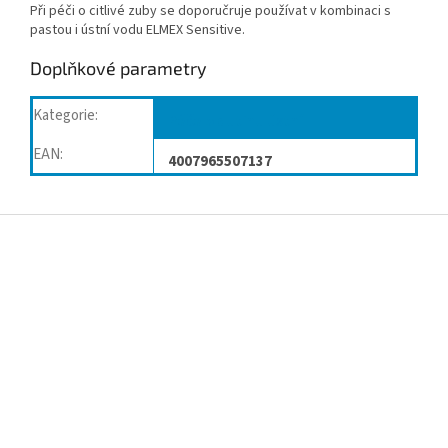
Při péči o citlivé zuby se doporučruje používat v kombinaci s
pastou i ústní vodu ELMEX Sensitive.
Doplňkové parametry
Kategorie
:
Péče o dutinu ústní
EAN
:
4007965507137
Z
á
p
a
t
í