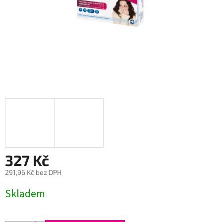
327 Kč
291,96 Kč bez DPH
Měrná
Skladem
cena: