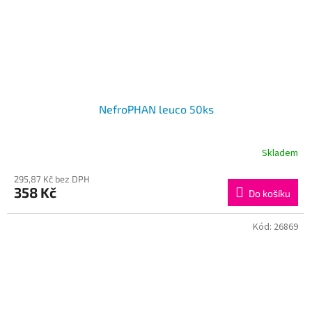
NefroPHAN leuco 50ks
Skladem
295,87 Kč bez DPH
358 Kč
Do košíku
Kód:
26869