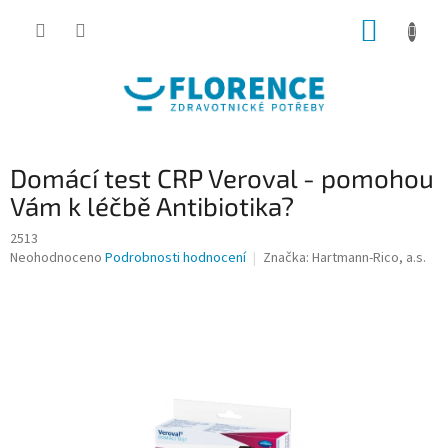
Přejít
NÁKUP
na
obsah
KOŠÍK
Domácí test CRP Veroval - pomohou
Vám k léčbě Antibiotika?
2513
Průměrné
Neohodnoceno
Podrobnosti hodnocení
Značka:
Hartmann-Rico, a.s.
hodnocení
produktu
je
0,0
z
5
hvězdiček.