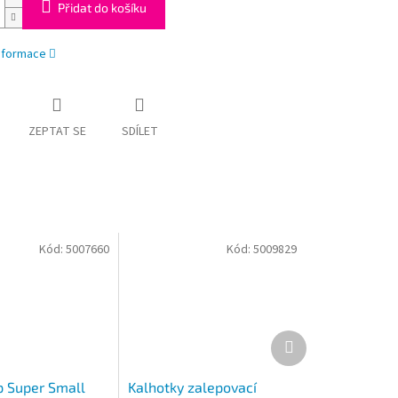
Přidat do košíku
informace
ZEPTAT SE
SDÍLET
Kód:
5007660
Kód:
5009829
Další
produkt
p Super Small
Kalhotky zalepovací