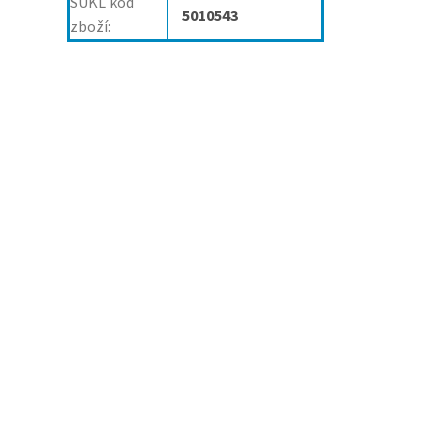
SÚKL kód
5010543
zboží
: