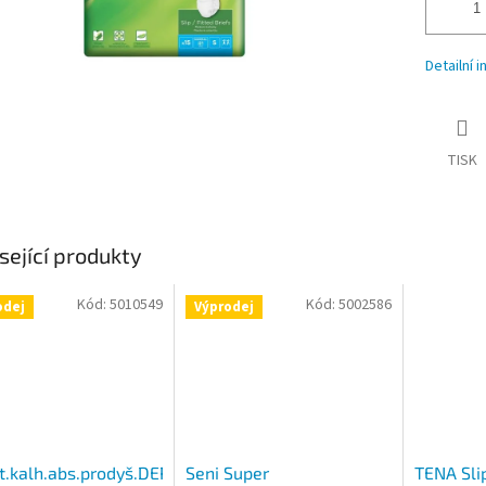
Detailní 
TISK
sející produkty
Kód:
5010549
Kód:
5002586
odej
Výprodej
t.kalh.abs.prodyš.DEPEND
Seni Super
TENA Sli