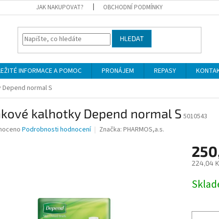
JAK NAKUPOVAT?
OBCHODNÍ PODMÍNKY
HLEDAT
LEŽITÉ INFORMACE A POMOC
PRONÁJEM
REPASY
KONTA
y Depend normal S
nkové kalhotky Depend normal S
5010543
né
noceno
Podrobnosti hodnocení
Značka:
PHARMOS,a.s.
ní
250
u
224,04 K
Měrná
Skla
cena:
ek.