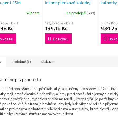
Super L 15ks
inkont.plenkové kalotky
kalhotky
velikost S 10ks
Skladem
Na prodejně
(6 ks)
 Kč bez DPH
173,36 Kč bez DPH
388,17 Kč 
,98 Kč
194,16 Kč
434,75
o košíku
Do košíku
Do ko
s
Podobné (8)
Diskuze
ailní popis produktu
ntinenční prodyšné absorpční kalhotky jsou určeny pro osoby s těžkou inkon
otky mají jemné elastické nohavičky a lemy proti protékání a jemný elastick
beny z prodyšného, hypoalergenního materiálu, který zajišťuje potřebný k
vé pokožce. Vnější strana je bavlněná, aby byly kalhotky pohodlné a příjemn
patřen praktickým indikátorem vlhkosti a má 4 suché zipy, které slouží k 
tí a díky kterým si můžete nastavovat velikost.