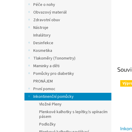
n
Péče o nohy
e
Obvazový materiál
l
Zdravotní obuv
Nástroje
Inhalátory
Desinfekce
Kosmetika
Tlakoměry (Tonometry)
Maminky a děti
Souvi
Pomůcky pro diabetiky
PRONÁJEM
Výpr
První pomoc
Inkontinenční pomůcky
Vložné Pleny
Plenkové kalhotky s lepítky/s upínacím
pásem
Podložky
Inkon