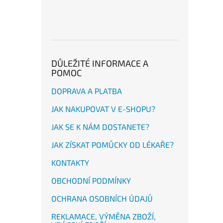
DŮLEŽITÉ INFORMACE A
POMOC
DOPRAVA A PLATBA
JAK NAKUPOVAT V E-SHOPU?
JAK SE K NÁM DOSTANETE?
JAK ZÍSKAT POMŮCKY OD LÉKAŘE?
KONTAKTY
OBCHODNÍ PODMÍNKY
OCHRANA OSOBNÍCH ÚDAJŮ
REKLAMACE, VÝMĚNA ZBOŽÍ,