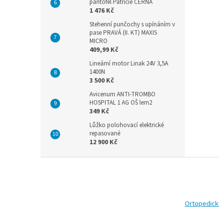
pantofel Patricie ČERNÁ
1 476 Kč
Stehenní punčochy s upínáním v
pase PRAVÁ (II. KT) MAXIS
MICRO
409,99 Kč
Lineární motor Linak 24V 3,5A
1400N
3 500 Kč
Avicenum ANTI-TROMBO
HOSPITAL 1 AG OŠ lem2
349 Kč
Lůžko polohovací elektrické
repasované
12 900 Kč
Z
á
p
a
t
Ortopedic
í