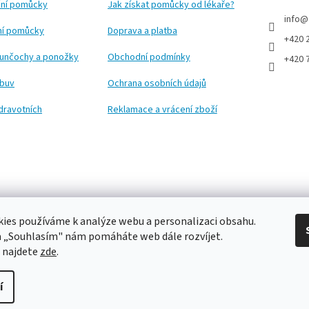
ní pomůcky
Jak získat pomůcky od lékaře?
info
@
ční pomůcky
Doprava a platba
+420 
punčochy a ponožky
Obchodní podmínky
+420 
obuv
Ochrana osobních údajů
dravotních
Reklamace a vrácení zboží
ies používáme k analýze webu a personalizaci obsahu.
a „Souhlasím" nám pomáháte web dále rozvíjet.
 najdete
zde
.
í