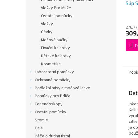
Plenkové kalhotky navlékací
Slip 
Vložky Pro Muže
Ostatní pomůcky
Vložky
276,77
Cévky
309
Močové sáčky
D
Fixační kalhotky
Dětské kalhotky
Kosmetika
Laboratorní pomůcky
Popi
Ochranné pomůcky
Podložní mísy a močové lahve
Det
Pomůcky pro řidiče
Inko
Fonendoskopy
Kalh
Ostatní pomůcky
vyro
Stomie
citli
je o
Čaje
použi
Péče o dutinu ústní