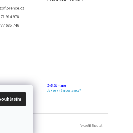
zpflorence.cz
271 914 978
777 635 746
Zvětšit mapu
Jak se k nám dostanete?
Souhlasím
Vytvořil Shoptet