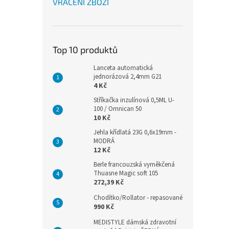
VRÁCENÍ ZBOŽÍ
Top 10 produktů
Lanceta automatická
jednorázová 2,4mm G21
4 Kč
Stříkačka inzulínová 0,5ML U-
100 / Omnican 50
10 Kč
Jehla křídlatá 23G 0,6x19mm -
MODRÁ
12 Kč
Berle francouzská vyměkčená
Thuasne Magic soft 105
272,39 Kč
Chodítko/Rollator - repasované
990 Kč
MEDISTYLE dámská zdravotní