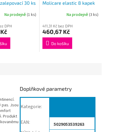
 zalepovací 30 ks
Molicare elastic 8 kapek
S
Na prodejně
(1 ks)
Na prodejně
(3 ks)
bez DPH
411,31 Kč bez DPH
 Kč
460,67 Kč
šíku
Do košíku
Doplňkové parametry
tinencí.
Inkontinenční
ý pas. Jsou
Kategorie
:
omfort
pomůcky
é. Produkt
opakovanému
EAN
:
5029053539263