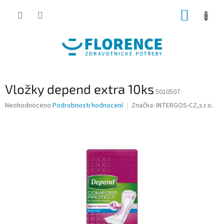
Přejít
NÁKUP
na
obsah
KOŠÍK
Vložky depend extra 10ks
5010507
Průměrné
Neohodnoceno
Podrobnosti hodnocení
Značka:
INTERGOS-CZ,s.r.o.
hodnocení
produktu
je
0,0
z
5
hvězdiček.