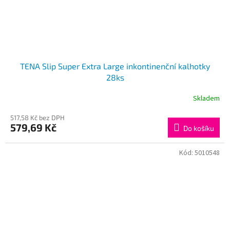
TENA Slip Super Extra Large inkontinenční kalhotky
28ks
Skladem
517,58 Kč bez DPH
579,69 Kč
Do košíku
Kód:
5010548