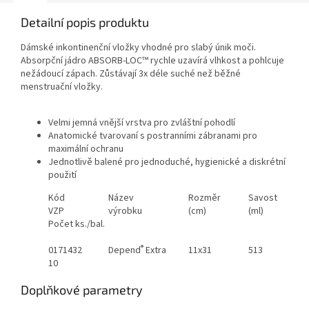
Detailní popis produktu
Dámské inkontinenční vložky vhodné pro slabý únik moči.
Absorpční jádro ABSORB-LOC™ rychle uzavírá vlhkost a pohlcuje
nežádoucí zápach. Zůstávají 3x déle suché než běžné
menstruační vložky.
Velmi jemná vnější vrstva pro zvláštní pohodlí
Anatomické tvarovaní s postranními zábranami pro
maximální ochranu
Jednotlivě balené pro jednoduché, hygienické a diskrétní
použití
Kód
Název
Rozměr
Savost
VZP
výrobku
(cm)
(ml)
Počet ks./bal.
®
0171432
Depend
Extra
11x31
513
10
Doplňkové parametry