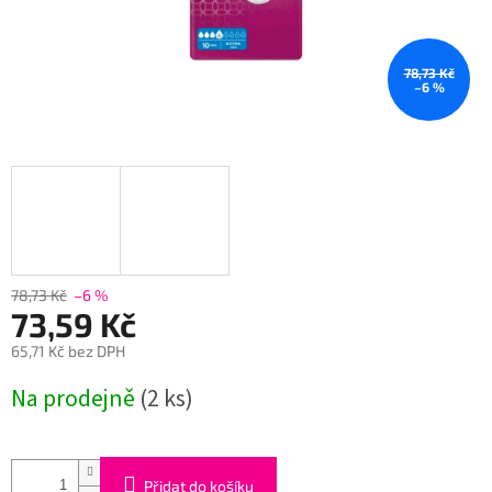
78,73 Kč
–6 %
78,73 Kč
–6 %
73,59 Kč
65,71 Kč bez DPH
Měrná
Na prodejně
(2 ks)
cena:
Přidat do košíku