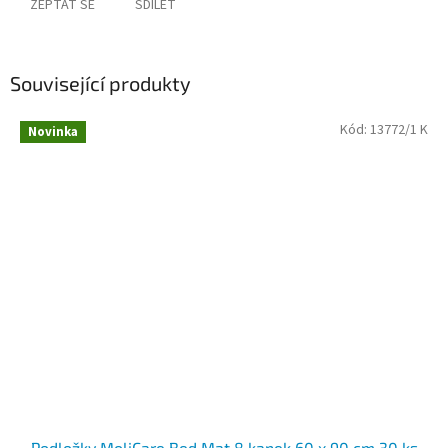
ZEPTAT SE
SDÍLET
Související produkty
Kód:
13772/1 K
Novinka
Podložky MoliCare Bed Mat 8 kapek 60 x 90 cm 30 ks