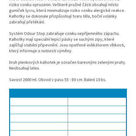
riziko vzniku opruzenin. Veškeré pružné části obsahují místo
gumiček lycru, která minimalizuje riziko vzniku alergické reakce.
Kalhotky se dokonale přizpůsobují tvaru těla, boční volánky
zabraňují přetékání.
Systém Odour Stop zabraňuje vzniku nepříjemného zápachu.
Kalhotky mají speciální lepicí pásky se suchými zipy, které
zajišťují stabilní připevnění. Jsou opatřené indikátorem vlhkosti,
který informuje o nutnosti výměny.
Druh plenkových kalhotek je označen barevnými zelenými pruhy.
Neobsahují latex.
Savost 2600 ml. Obvod v pasu 55 - 80 cm. Balení 10 ks.