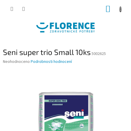
Přejít
NÁKUP
na
obsah
KOŠÍK
Seni super trio Small 10ks
5002625
Průměrné
Neohodnoceno
Podrobnosti hodnocení
hodnocení
produktu
je
0,0
z
5
hvězdiček.