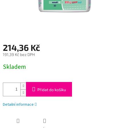
214,36 Kč
191,39 Kč bez DPH
Měrná
Skladem
cena:
Přidat do košíku
Detailní informace