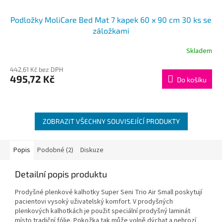
Podložky MoliCare Bed Mat 7 kapek 60 x 90 cm 30 ks se
záložkami
Skladem
442,61 Kč bez DPH
495,72 Kč
Do košíku
ZOBRAZIT VŠECHNY SOUVISEJÍCÍ PRODUKTY
Popis
Podobné (2)
Diskuze
Detailní popis produktu
Prodyšné plenkové kalhotky Super Seni Trio Air Small poskytují
pacientovi vysoký uživatelský komfort. V prodyšných
plenkových kalhotkách je použit speciální prodyšný laminát
místo tradiční fólie. Pokožka tak může volně dýchat a nehrozí