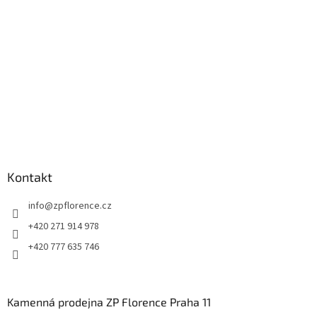
í
Kontakt
info
@
zpflorence.cz
+420 271 914 978
+420 777 635 746
Kamenná prodejna ZP Florence Praha 11