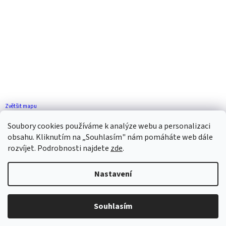
Zvětšit mapu
Jak se k nám dostanete?
Soubory cookies používáme k analýze webu a personalizaci
obsahu. Kliknutím na „Souhlasím" nám pomáháte web dále
rozvíjet. Podrobnosti najdete
zde
.
Nastavení
Vytvořil Shoptet
Souhlasím
Copyright 2026
ZP FLORENCE
. Všechna práva vyhrazena.