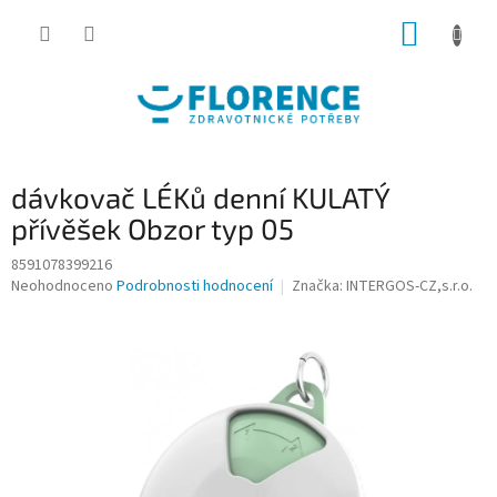
Přejít
NÁKUP
na
obsah
KOŠÍK
dávkovač LÉKů denní KULATÝ
přívěšek Obzor typ 05
8591078399216
Průměrné
Neohodnoceno
Podrobnosti hodnocení
Značka:
INTERGOS-CZ,s.r.o.
hodnocení
produktu
je
0,0
z
5
hvězdiček.