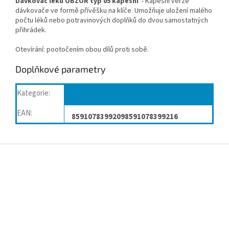
Dávkovač léků OBZOR typ 05 kapesní
- Kapesní verze
dávkovače ve formě přívěšku na klíče. Umožňuje uložení malého
počtu léků nebo potravinových doplňků do dvou samostatných
přihrádek.
Otevírání: pootočením obou dílů proti sobě.
Doplňkové parametry
Kategorie
:
Dávkovače léků
EAN
:
85910783992098591078399216
Z
á
p
a
t
í