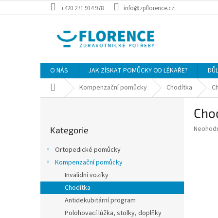
Přejít
+420 271 914 978
info@zpflorence.cz
na
obsah
O NÁS
JAK ZÍSKAT POMŮCKY OD LÉKAŘE?
DŮ
Domů
Kompenzační pomůcky
Chodítka
Ch
P
Cho
o
Přeskočit
s
Průměr
Neohod
Kategorie
kategorie
t
hodnoce
r
produkt
Ortopedické pomůcky
a
je
Kompenzační pomůcky
0,0
n
z
Invalidní vozíky
n
5
í
Chodítka
hvězdič
p
Antidekubitární program
a
Polohovací lůžka, stolky, doplňky