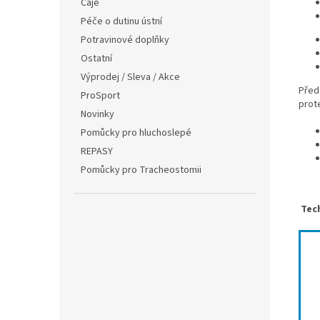
Čaje
Péče o dutinu ústní
Potravinové doplňky
Ostatní
Výprodej / Sleva / Akce
Přede
ProSport
prot
Novinky
Pomůcky pro hluchoslepé
REPASY
Pomůcky pro Tracheostomii
Tec