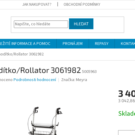
JAK NAKUPOVAT?
OBCHODNÍ PODMÍNKY
HLEDAT
LEŽITÉ INFORMACE A POMOC
PRONÁJEM
REPASY
KONTA
odítko/Rollator 3061982
dítko/Rollator 3061982
5005963
né
noceno
Podrobnosti hodnocení
Značka:
Meyra
ní
3 4
u
3 042,86
Měrná
Skla
cena:
ek.