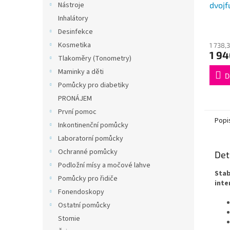
dvojf
Nástroje
VCBP
Inhalátory
Desinfekce
Kosmetika
1 738,
1 94
Tlakoměry (Tonometry)
Maminky a děti
D
Pomůcky pro diabetiky
PRONÁJEM
První pomoc
Popi
Inkontinenční pomůcky
Laboratorní pomůcky
Ochranné pomůcky
Det
Podložní mísy a močové lahve
Stab
Pomůcky pro řidiče
inte
Fonendoskopy
Ostatní pomůcky
Stomie