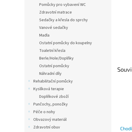
n
Pomůcky pro vybavení WC
e
Zdravotní matrace
l
Sedačky a křesla do sprchy
Vanové sedačky
Madla
Ostatní pomůcky do koupelny
Toaletní křesla
Berle/Hole/Doplňky
Ostatní pomůcky
Souvi
Náhradní díly
Rehabilitační pomůcky
Kyslíková terapie
Doplňkové zboží
Punčochy, ponožky
Péče o nohy
Obvazový materiál
Zdravotní obuv
Chodí