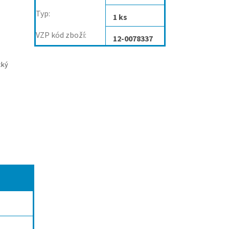
Typ
:
1 ks
VZP kód zboží
:
12-0078337
cký