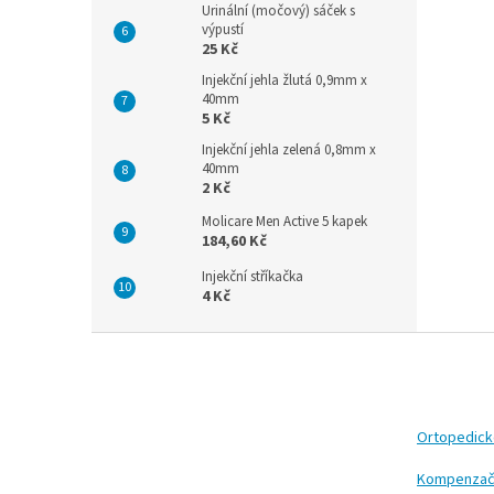
Urinální (močový) sáček s
výpustí
25 Kč
Injekční jehla žlutá 0,9mm x
40mm
5 Kč
Injekční jehla zelená 0,8mm x
40mm
2 Kč
Molicare Men Active 5 kapek
184,60 Kč
Injekční stříkačka
4 Kč
Z
á
p
a
t
Ortopedic
í
Kompenzač