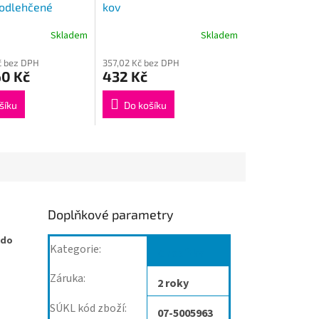
 odlehčené
kov
Skladem
Skladem
č bez DPH
357,02 Kč bez DPH
60 Kč
432 Kč
šíku
Do košíku
Doplňkové parametry
 do
Kategorie
:
Chodítka
Záruka
:
2 roky
SÚKL kód zboží
:
07-5005963