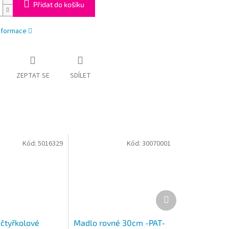
Přidat do košíku
informace
ZEPTAT SE
SDÍLET
Kód:
5016329
Kód:
30070001
Další
produkt
 čtyřkolové
Madlo rovné 30cm -PAT-