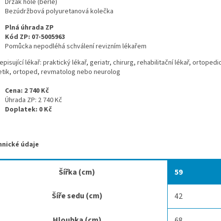
Držák hole (berle)
Bezúdržbová polyuretanová kolečka
Plná úhrada ZP
Kód ZP: 07-5005963
Pomůcka nepodléhá schválení revizním lékařem
pisující lékař:
praktický lékař, geriatr, chirurg, rehabilitační lékař, ortopedi
etik, ortoped, revmatolog nebo neurolog
Cena: 2 740 Kč
Úhrada ZP: 2 740 Kč
Doplatek: 0 Kč
hnické údaje
Šířka (cm)
59
Šíře sedu (cm)
42
Hloubka (cm)
68