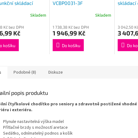
unkční skládací
VCBP0031-3F
skládací
0031-2F
AT51039
Skladem
Skladem
Průměrné
hodnocení
38 Kč bez DPH
1 738,38 Kč bez DPH
3 042,50 K
produktu
6,99 Kč
1 946,99 Kč
3 407,
je
4,0
z
o košíku
Do košíku
Do ko
5
hvězdiček.
s
Podobné (8)
Diskuze
ailní popis produktu
ilní čtyřkolové chodítko pro seniory a zdravotně postižené vhodné
riéru i exteriéru.
Plynule nastavitelná výška madel
Přítlačné brzdy s možností aretace
Sedátko, odnímatelný podnos a košík