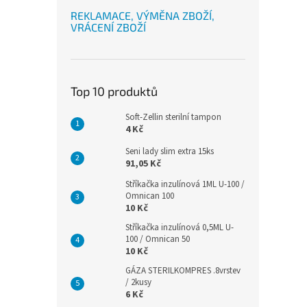
REKLAMACE, VÝMĚNA ZBOŽÍ,
VRÁCENÍ ZBOŽÍ
Top 10 produktů
Soft-Zellin sterilní tampon
4 Kč
Seni lady slim extra 15ks
91,05 Kč
Stříkačka inzulínová 1ML U-100 /
Omnican 100
10 Kč
Stříkačka inzulínová 0,5ML U-
100 / Omnican 50
10 Kč
GÁZA STERILKOMPRES .8vrstev
/ 2kusy
6 Kč