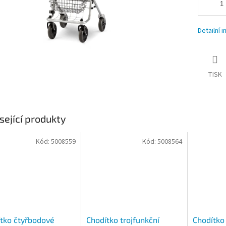
Detailní 
TISK
sející produkty
Kód:
5008559
Kód:
5008564
tko čtyřbodové
Chodítko trojfunkční
Chodítko