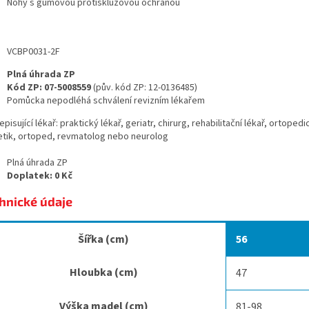
Nohy s gumovou protiskluzovou ochranou
VCBP0031-2F
Plná úhrada ZP
Kód ZP: 07-5008559
(pův. kód ZP: 12-0136485)
Pomůcka nepodléhá schválení revizním lékařem
pisující lékař:
praktický lékař, geriatr, chirurg, rehabilitační lékař, ortopedi
etik, ortoped, revmatolog nebo neurolog
Plná úhrada ZP
Doplatek: 0 Kč
hnické údaje
Šířka (cm)
56
Hloubka (cm)
47
Výška madel (cm)
81-98