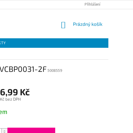
Přihlášení
NÁKUPNÍ
Prázdný košík
KOŠÍK
KTY
í VCBP0031-2F
5008559
46,99 Kč
 Kč bez DPH
dem