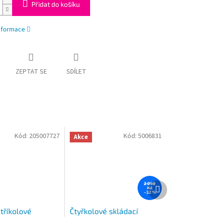
Přidat do košíku
informace
ZEPTAT SE
SDÍLET
Kód:
205007727
Kód:
5006831
Akce
Další
2 050
Kč
produkt
–32 %
tříkolové
Čtyřkolové skládací