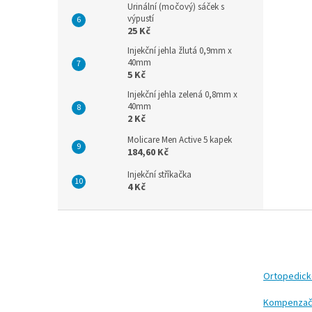
Urinální (močový) sáček s
výpustí
25 Kč
Injekční jehla žlutá 0,9mm x
40mm
5 Kč
Injekční jehla zelená 0,8mm x
40mm
2 Kč
Molicare Men Active 5 kapek
184,60 Kč
Injekční stříkačka
4 Kč
Z
á
p
a
t
Ortopedic
í
Kompenzač