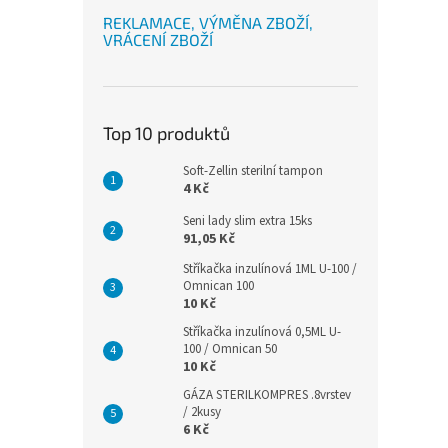
REKLAMACE, VÝMĚNA ZBOŽÍ,
VRÁCENÍ ZBOŽÍ
Top 10 produktů
Soft-Zellin sterilní tampon
4 Kč
Seni lady slim extra 15ks
91,05 Kč
Stříkačka inzulínová 1ML U-100 /
Omnican 100
10 Kč
Stříkačka inzulínová 0,5ML U-
100 / Omnican 50
10 Kč
GÁZA STERILKOMPRES .8vrstev
/ 2kusy
6 Kč