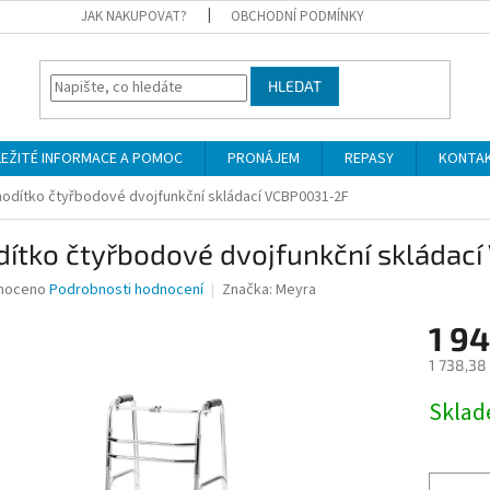
JAK NAKUPOVAT?
OBCHODNÍ PODMÍNKY
HLEDAT
LEŽITÉ INFORMACE A POMOC
PRONÁJEM
REPASY
KONTA
odítko čtyřbodové dvojfunkční skládací VCBP0031-2F
dítko čtyřbodové dvojfunkční skládac
né
noceno
Podrobnosti hodnocení
Značka:
Meyra
ní
1 9
u
1 738,38
Měrná
Skla
cena:
ek.