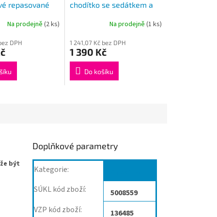
vé repasované
chodítko se sedátkem a
y
tlakovými brzdami
Na prodejně
(2 ks)
Na prodejně
(1 ks)
 bez DPH
1 241,07 Kč bez DPH
Kč
1 390 Kč
šíku
Do košíku
Doplňkové parametry
že být
Kategorie
:
Chodítka
SÚKL kód zboží
:
5008559
VZP kód zboží
:
136485