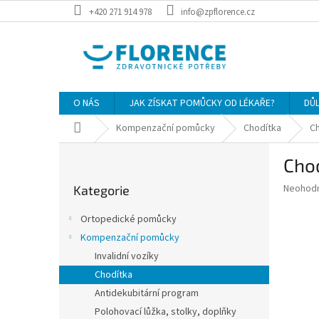
Přejít
+420 271 914 978
info@zpflorence.cz
na
obsah
O NÁS
JAK ZÍSKAT POMŮCKY OD LÉKAŘE?
DŮ
Domů
Kompenzační pomůcky
Chodítka
Ch
P
Cho
o
Přeskočit
s
Průměr
Neohod
Kategorie
kategorie
t
hodnoce
r
produkt
Ortopedické pomůcky
a
je
Kompenzační pomůcky
0,0
n
z
Invalidní vozíky
n
5
í
Chodítka
hvězdič
p
Antidekubitární program
a
Polohovací lůžka, stolky, doplňky