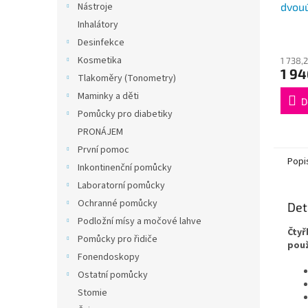
dvou
Nástroje
Inhalátory
Desinfekce
Kosmetika
1 738,
1 94
Tlakoměry (Tonometry)
Maminky a děti
D
Pomůcky pro diabetiky
PRONÁJEM
První pomoc
Popi
Inkontinenční pomůcky
Laboratorní pomůcky
Ochranné pomůcky
Det
Podložní mísy a močové lahve
Čtyř
Pomůcky pro řidiče
použ
Fonendoskopy
Ostatní pomůcky
Stomie