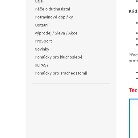
Čaje
Péče o dutinu ústní
Kód
Potravinové doplňky
Ostatní
Výprodej / Sleva / Akce
ProSport
Novinky
Přede
Pomůcky pro hluchoslepé
prot
REPASY
Pomůcky pro Tracheostomii
Tec