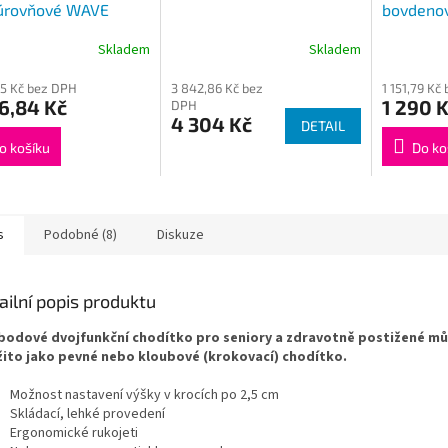
úrovňové WAVE
bovdeno
bez tašk
Skladem
Skladem
Průměrné
hodnocení
25 Kč bez DPH
3 842,86 Kč bez
1 151,79 Kč
produktu
6,84 Kč
1 290 
DPH
je
4 304 Kč
DETAIL
3,7
z
o košíku
Do ko
5
hvězdiček.
s
Podobné (8)
Diskuze
ailní popis produktu
bodové dvojfunkční chodítko pro seniory a zdravotně postižené mů
ito jako pevné nebo kloubové (krokovací) chodítko.
Možnost nastavení výšky v krocích po 2,5 cm
Skládací, lehké provedení
Ergonomické rukojeti