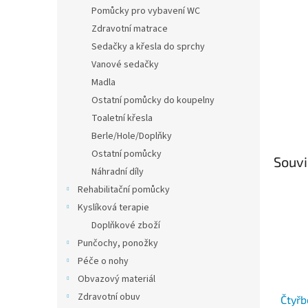
n
Pomůcky pro vybavení WC
e
Zdravotní matrace
l
Sedačky a křesla do sprchy
Vanové sedačky
Madla
Ostatní pomůcky do koupelny
Toaletní křesla
Berle/Hole/Doplňky
Ostatní pomůcky
Souvi
Náhradní díly
Rehabilitační pomůcky
Kyslíková terapie
Doplňkové zboží
Punčochy, ponožky
Péče o nohy
Obvazový materiál
Zdravotní obuv
Čtyřb